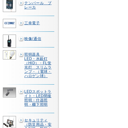
テンパール ブ
レーカ
三幸電子
映像/通信
照明器具
LED・水銀灯
（HID）・FL蛍
光灯 スリムラ
ンプ・（電球・
ハロゲン球）
LEDスポットラ
イト・LED間接
照明・什器照
明・棚下照明
セキュリティ
（防災用品・安