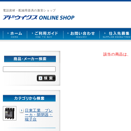
漏
ア
ご
お
仕
電
ド
利
問
入
ブ
電設資材・配線用器具の激安ショップ
ウ
用
い
先
レ
イ
ガ
合
募
ー
ク
イ
わ
集
カ
ス
ド
せ
ー
HOME
や
照
明
ソ
該当の商品は
ケ
ッ
ト
な
ど
を
激
安
で
販
売
日東工業 ブレ
ーカ・開閉器・
端子台