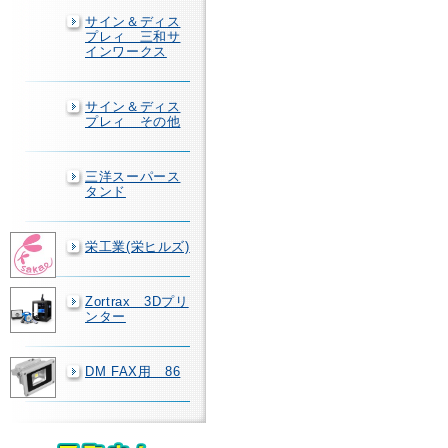
サイン＆ディス
プレィ 三和サ
インワークス
サイン＆ディス
プレィ その他
三洋スーパース
タンド
栄工業(栄ヒルズ)
Zortrax 3Dプリ
ンター
DM FAX用 86