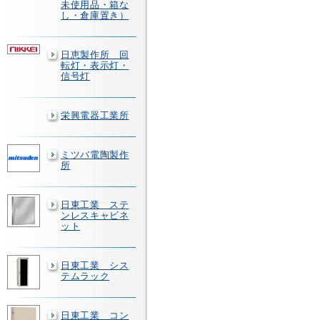
未使用品・箱な
し・倉庫置き）
日恵製作所 回
転灯・表示灯・
信号灯
栄興電器工業所
ミツバ電陶製作
所
日東工業 ステ
ンレスキャビネ
ット
日東工業 シス
テムラック
日東工業 コン