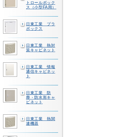
トロールボック
ス（小型FA用）
日東工業 プラ
ボックス
日東工業 熱対
策キャビネット
日東工業 情報
通信キャビネッ
ト
日東工業 防
塵・防水形キャ
ビネット
日東工業 熱関
連機器