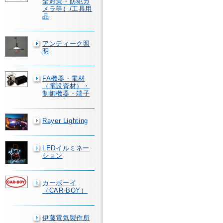
全対策・防犯カ
メラ等）/工具用
品
アンティーク照
明
FA機器・電材
（電設資材）・
制御機器・端子
Rayer Lighting
LEDイルミネー
ション
カーボーイ
（CAR-BOY）
伊藤電気製作所