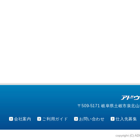
〒509-5171 岐阜県土岐市泉北山町4-1
会社案内
ご利用ガイド
お問い合わせ
仕入先募集
copyright (C) AD