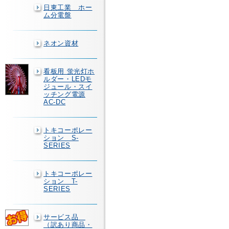
日東工業 ホー
ム分電盤
ネオン資材
看板用 蛍光灯ホ
ルダー・LEDモ
ジュール・スイ
ッチング電源
AC-DC
トキコーポレー
ション S-
SERIES
トキコーポレー
ション T-
SERIES
サービス品
（訳あり商品・