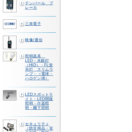
テンパール ブ
レーカ
三幸電子
映像/通信
照明器具
LED・水銀灯
（HID）・FL蛍
光灯 スリムラ
ンプ・（電球・
ハロゲン球）
LEDスポットラ
イト・LED間接
照明・什器照
明・棚下照明
セキュリティ
（防災用品・安