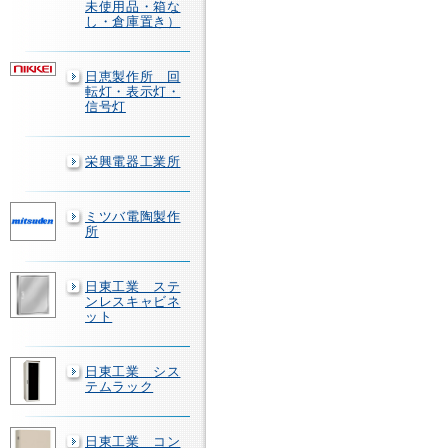
未使用品・箱な
し・倉庫置き）
日恵製作所 回
転灯・表示灯・
信号灯
栄興電器工業所
ミツバ電陶製作
所
日東工業 ステ
ンレスキャビネ
ット
日東工業 シス
テムラック
日東工業 コン