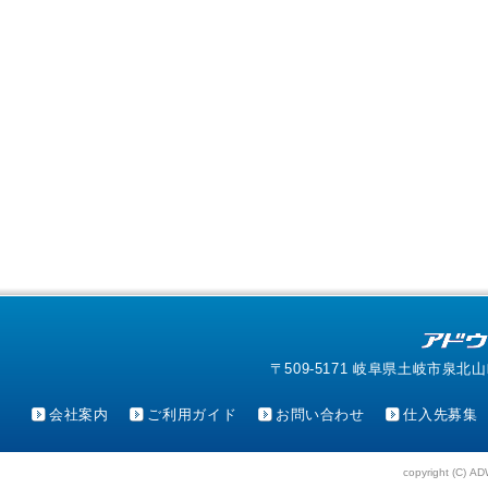
〒509-5171 岐阜県土岐市泉北山町4-1
会社案内
ご利用ガイド
お問い合わせ
仕入先募集
copyright (C) AD