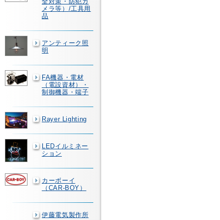
全対策・防犯カ
メラ等）/工具用
品
アンティーク照
明
FA機器・電材
（電設資材）・
制御機器・端子
Rayer Lighting
LEDイルミネー
ション
カーボーイ
（CAR-BOY）
伊藤電気製作所