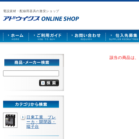
漏
ア
ご
お
仕
電
ド
利
問
入
ブ
電設資材・配線用器具の激安ショップ
ウ
用
い
先
レ
イ
ガ
合
募
ー
ク
イ
わ
集
カ
ス
ド
せ
ー
HOME
や
照
明
ソ
該当の商品は
ケ
ッ
ト
な
ど
を
激
安
で
販
売
日東工業 ブレ
ーカ・開閉器・
端子台