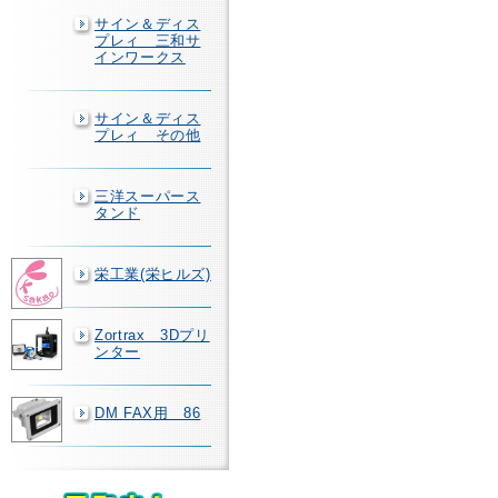
サイン＆ディス
プレィ 三和サ
インワークス
サイン＆ディス
プレィ その他
三洋スーパース
タンド
栄工業(栄ヒルズ)
Zortrax 3Dプリ
ンター
DM FAX用 86