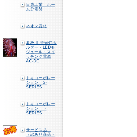
日東工業 ホー
ム分電盤
ネオン資材
看板用 蛍光灯ホ
ルダー・LEDモ
ジュール・スイ
ッチング電源
AC-DC
トキコーポレー
ション S-
SERIES
トキコーポレー
ション T-
SERIES
サービス品
（訳あり商品・