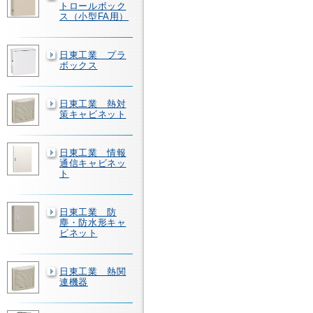
トロールボック
ス（小型FA用）
日東工業 プラ
ボックス
日東工業 熱対
策キャビネット
日東工業 情報
通信キャビネッ
ト
日東工業 防
塵・防水形キャ
ビネット
日東工業 熱関
連機器