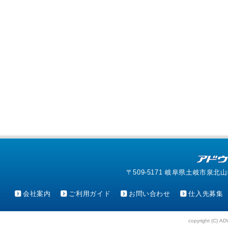
〒509-5171 岐阜県土岐市泉北山町4-1
会社案内
ご利用ガイド
お問い合わせ
仕入先募集
copyright (C) AD