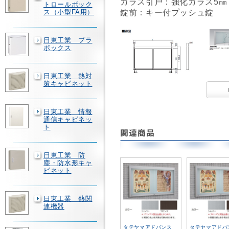
ガラス引戸：強化ガラス5㎜
トロールボック
錠前：キー付プッシュ錠
ス（小型FA用）
日東工業 プラ
ボックス
日東工業 熱対
策キャビネット
日東工業 情報
通信キャビネッ
ト
日東工業 防
塵・防水形キャ
ビネット
日東工業 熱関
連機器
タテヤマアドバンス
タテヤマアド