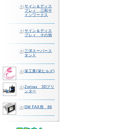
サイン＆ディス
プレィ 三和サ
インワークス
サイン＆ディス
プレィ その他
三洋スーパース
タンド
栄工業(栄ヒルズ)
Zortrax 3Dプリ
ンター
DM FAX用 86