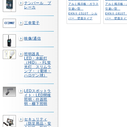
テンパール ブ
アルミ掲示板・ガラス
アルミ掲示板・
レーカ
引違い型
引違い型
EKNⅡ-1510T シル
EKNⅡ-1810
バー 壁面タイプ
バー 壁面タイ
三幸電子
映像/通信
照明器具
LED・水銀灯
（HID）・FL蛍
光灯 スリムラ
ンプ・（電球・
ハロゲン球）
LEDスポットラ
イト・LED間接
照明・什器照
明・棚下照明
セキュリティ
（防災用品・安