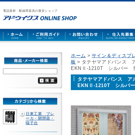
漏
ア
ご
お
仕
電
ド
利
問
入
ブ
電設資材・配線用器具の激安ショップ
ウ
用
い
先
レ
イ
ガ
合
募
ー
ク
イ
わ
集
カ
ス
ド
せ
ー
HOME
や
照
明
ソ
ホーム
>
サイン＆ディスプ
ケ
板
> タテヤマアドバンス
ッ
ト
EKNⅡ-1210T シルバー
な
ど
タテヤマアドバンス ア
を
EKNⅡ-1210T シル
激
安
で
販
売
日東工業 ブレ
ーカ・開閉器・
端子台