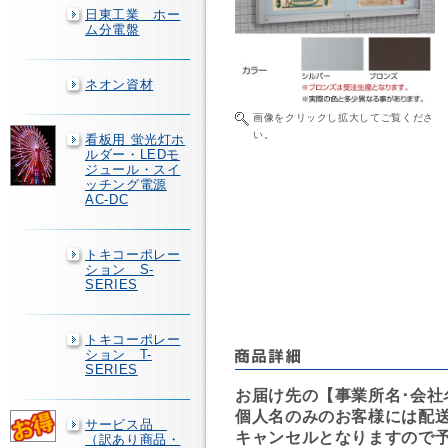
日東工業 ホー
ム分電盤
ネオン資材
画像をクリックし拡大してご覧くださ
い。
看板用 蛍光灯ホ
ルダー・LEDモ
ジュール・スイ
ッチング電源
AC-DC
トキコーポレー
ション S-
SERIES
トキコーポレー
ション T-
SERIES
お届け先の【事業所名･会社
個人名のみのお客様には配
サービス品
キャンセルとなりますので
（訳あり商品・