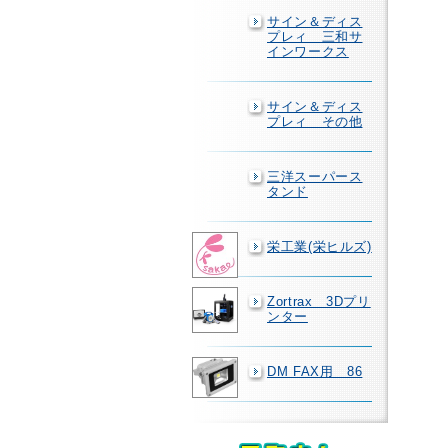
サイン＆ディス
プレィ 三和サ
インワークス
サイン＆ディス
プレィ その他
三洋スーパース
タンド
栄工業(栄ヒルズ)
Zortrax 3Dプリ
ンター
DM FAX用 86