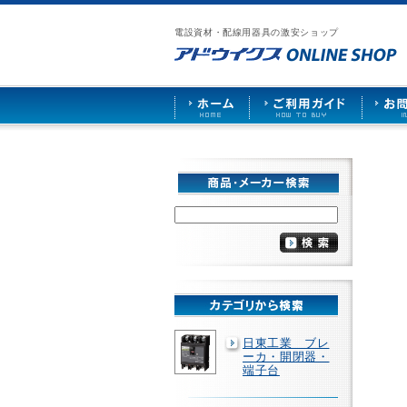
漏
ア
ご
お
仕
電
ド
利
問
入
ブ
電設資材・配線用器具の激安ショップ
ウ
用
い
先
レ
イ
ガ
合
募
ー
ク
イ
わ
集
カ
ス
ド
せ
ー
HOME
や
照
明
ソ
ケ
ッ
ト
な
ど
を
激
安
で
販
売
日東工業 ブレ
ーカ・開閉器・
端子台