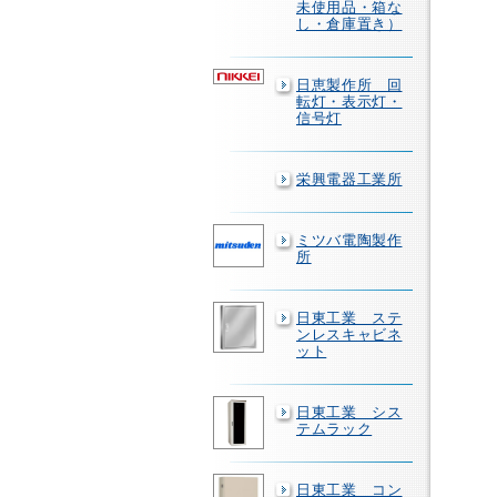
未使用品・箱な
し・倉庫置き）
日恵製作所 回
転灯・表示灯・
信号灯
栄興電器工業所
ミツバ電陶製作
所
日東工業 ステ
ンレスキャビネ
ット
日東工業 シス
テムラック
日東工業 コン