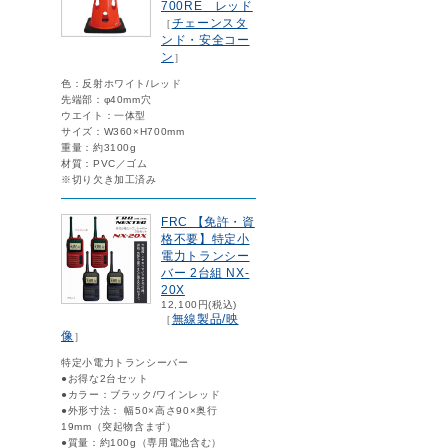
700RE レッド
チェーンスタ
［
ンド・安全コー
ン
］
色：反射ホワイト/レッド
先端部：φ40mm穴
ウエイト：一体型
サイズ：W360×H700mm
重量：約3100g
材質：PVC／ゴム
※切り欠き加工済み
FRC 【免許・資
格不要】特定小
電力トランシー
バー 2台組 NX-
20X
12,100円(税込)
無線製品/映
［
像
］
特定小電力トランシーバー
●お得な2台セット
●カラー：ブラック/ワインレッド
●外形寸法： 幅50×高さ90×奥行
19mm（突起物含まず）
●質量：約100g（専用電池含む）