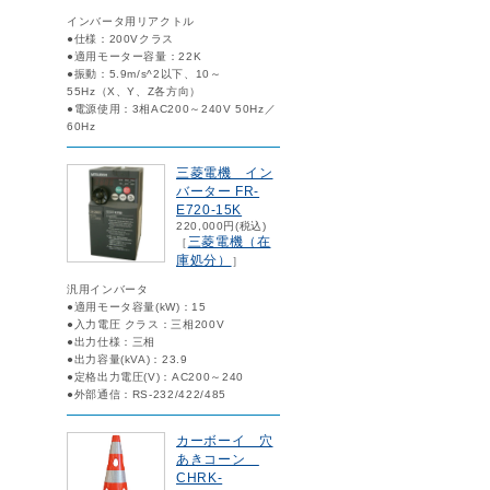
インバータ用リアクトル
●仕様：200Vクラス
●適用モーター容量：22K
●振動：5.9m/s^2以下、10～
55Hz（X、Y、Z各方向）
●電源使用：3相AC200～240V 50Hz／
60Hz
三菱電機 イン
バーター FR-
E720-15K
220,000円(税込)
三菱電機（在
［
庫処分）
］
汎用インバータ
●適用モータ容量(kW)：15
●入力電圧 クラス：三相200V
●出力仕様：三相
●出力容量(kVA)：23.9
●定格出力電圧(V)：AC200～240
●外部通信：RS-232/422/485
カーボーイ 穴
あきコーン
CHRK-