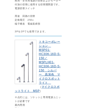
商用・非常用電源の切替およびモーター
付加の切替に使用する切替開閉器です。
電源切替スイッチ
用途 回路の切替
定格電圧 250v
端子構造 電線直締形
3Pを2Pでも使用できます。
トキコーポレー
ション
MSP01-
HC30K-16D-S-
150／
MSPLH01-
HC30K-16D-S-
150 シルバ
ー 高演色 マ
イクロスポット
ライト
マイクロスポ
［
ットライト MSP
］
※点灯には、ソケットと専用電源ユニッ
トが必要です
屋内専用