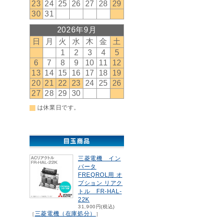
三菱電機 イン
バータ
FREQROL用 オ
プション リアク
トル FR-HAL-
22K
31,900円(税込)
三菱電機（在庫処分）
［
］