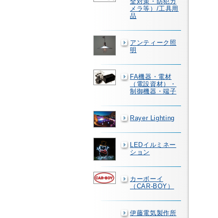
全対策・防犯カ
メラ等）/工具用
品
アンティーク照
明
FA機器・電材
（電設資材）・
制御機器・端子
Rayer Lighting
LEDイルミネー
ション
カーボーイ
（CAR-BOY）
伊藤電気製作所