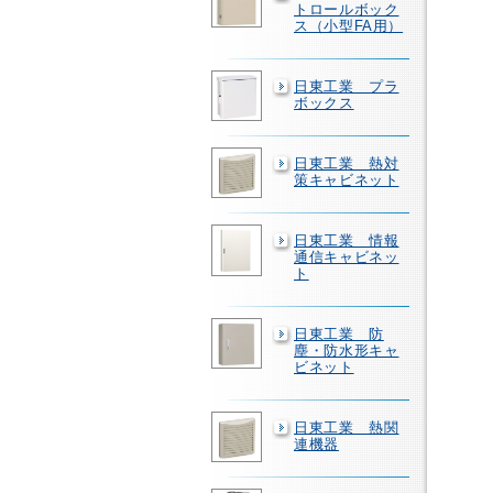
トロールボック
ス（小型FA用）
日東工業 プラ
ボックス
日東工業 熱対
策キャビネット
日東工業 情報
通信キャビネッ
ト
日東工業 防
塵・防水形キャ
ビネット
日東工業 熱関
連機器