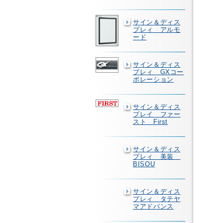
サイン＆ディス
プレィ アルモ
ード
サイン＆ディス
プレィ GXコー
ポレーション
サイン＆ディス
プレイ ファー
スト First
サイン＆ディス
プレィ 美装
BISOU
サイン＆ディス
プレィ タテヤ
マアドバンス