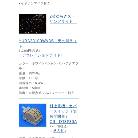
●イヤホンマイク付き
2芯ゆらぎスト
リングライト
YURA2B100WABS 天の川ライ
ト
8,250円(税込)
デコレーションライト
［
］
カラー：ホワイト×シャンパン×アクアブ
ルー
重量：約260g
球数：100球
消費電力：6.4W
連結数：5連結
備考：自動点滅/2芯パワーコード別売
村上電機 カバ
ースイッチ（切
替開閉器）
CS DT3P30A
990円(税込)
その他
［
］