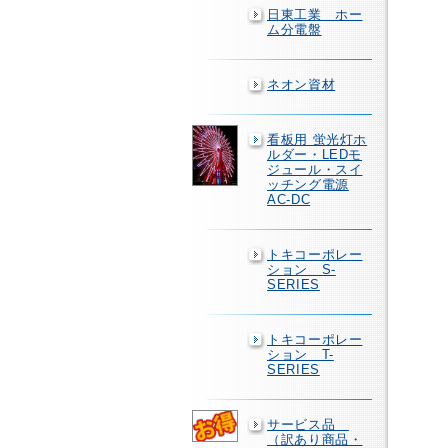
日東工業 ホー
ム分電盤
ネオン資材
看板用 蛍光灯ホ
ルダー・LEDモ
ジュール・スイ
ッチング電源
AC-DC
トキコーポレー
ション S-
SERIES
トキコーポレー
ション T-
SERIES
サービス品
（訳あり商品・