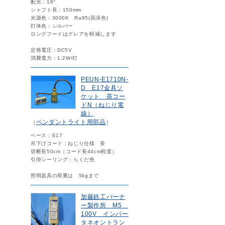
配光：16°
シャフト長：150mm
光源色：3000K Ra95(高演色)
灯体色：シルバー
ロングフードはグレアを軽減します
定格電圧：DC5V
消費電力：1.2W/灯
PEUN-E1710N-
D E17金具ソ
ケット 茶コー
ドN（ねじり電
線）
ペンダントライト用部品
［
］
ベース：E17
吊下げコード：ねじり仕様 茶
切断長50cm（コード長44cm程度）
引掛シーリング：らくだ色
照明器具の荷重は 5kgまで
加藤鉄工バーナ
ー製作所 M5
100V インバー
タネオントラン