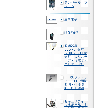
テンパール ブ
レーカ
三幸電子
映像/通信
照明器具
LED・水銀灯
（HID）・FL蛍
光灯 スリムラ
ンプ・（電球・
ハロゲン球）
LEDスポットラ
イト・LED間接
照明・什器照
明・棚下照明
セキュリティ
（防災用品・安