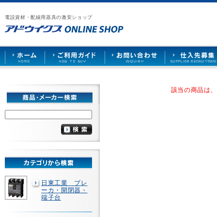
漏
ア
ご
お
仕
電
ド
利
問
入
ブ
電設資材・配線用器具の激安ショップ
ウ
用
い
先
レ
イ
ガ
合
募
ー
ク
イ
わ
集
カ
ス
ド
せ
ー
HOME
や
照
明
ソ
該当の商品は
ケ
ッ
ト
な
ど
を
激
安
で
販
売
日東工業 ブレ
ーカ・開閉器・
端子台