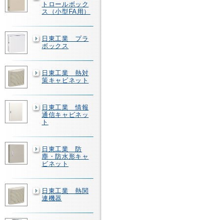
トロールボック
ス（小型FA用）
日東工業 プラ
ボックス
日東工業 熱対
策キャビネット
日東工業 情報
通信キャビネッ
ト
日東工業 防
塵・防水形キャ
ビネット
日東工業 熱関
連機器