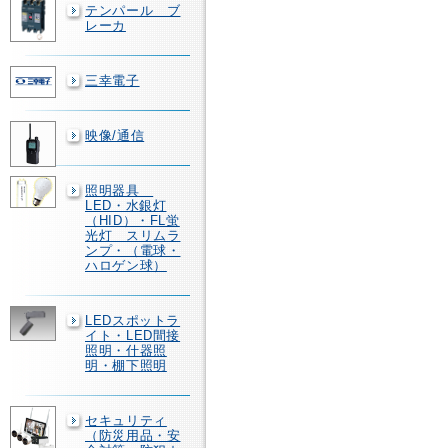
テンパール ブ
レーカ
三幸電子
映像/通信
照明器具
LED・水銀灯
（HID）・FL蛍
光灯 スリムラ
ンプ・（電球・
ハロゲン球）
LEDスポットラ
イト・LED間接
照明・什器照
明・棚下照明
セキュリティ
（防災用品・安