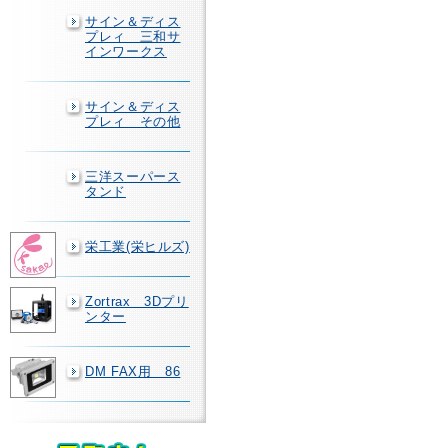
サイン＆ディス
プレィ 三和サ
インワークス
サイン＆ディス
プレィ その他
三洋スーパース
タンド
栄工業(栄ヒルズ)
Zortrax 3Dプリ
ンター
DM FAX用 86