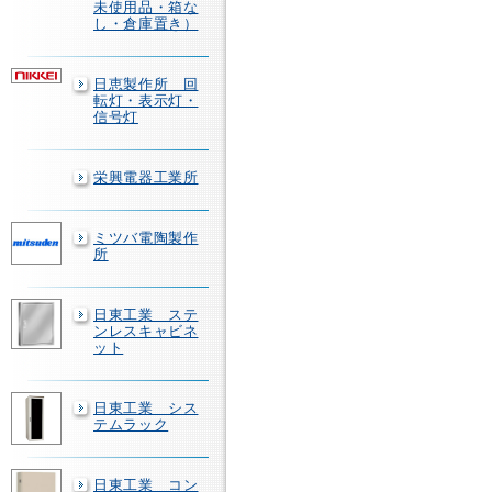
未使用品・箱な
し・倉庫置き）
日恵製作所 回
転灯・表示灯・
信号灯
栄興電器工業所
ミツバ電陶製作
所
日東工業 ステ
ンレスキャビネ
ット
日東工業 シス
テムラック
日東工業 コン