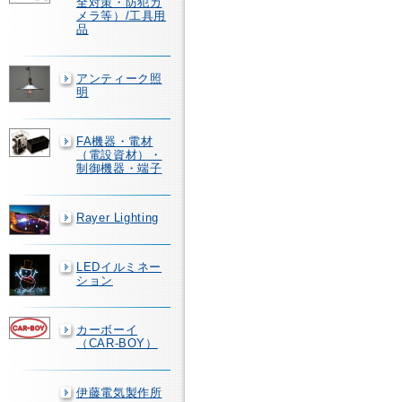
全対策・防犯カ
メラ等）/工具用
品
アンティーク照
明
FA機器・電材
（電設資材）・
制御機器・端子
Rayer Lighting
LEDイルミネー
ション
カーボーイ
（CAR-BOY）
伊藤電気製作所