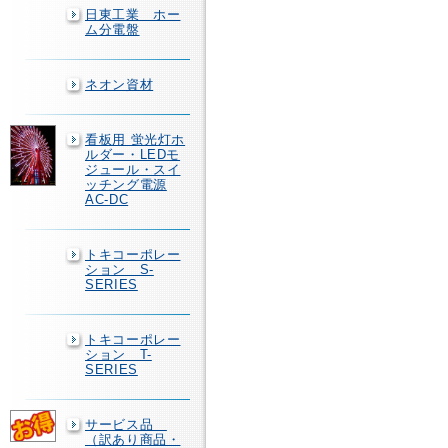
日東工業 ホー
ム分電盤
ネオン資材
看板用 蛍光灯ホ
ルダー・LEDモ
ジュール・スイ
ッチング電源
AC-DC
トキコーポレー
ション S-
SERIES
トキコーポレー
ション T-
SERIES
サービス品
（訳あり商品・