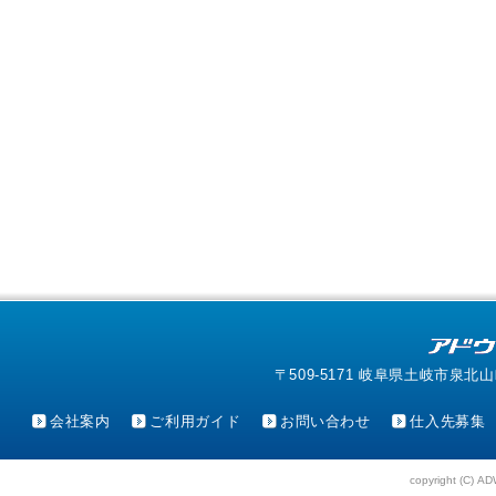
〒509-5171 岐阜県土岐市泉北山町4-1
会社案内
ご利用ガイド
お問い合わせ
仕入先募集
copyright (C) AD