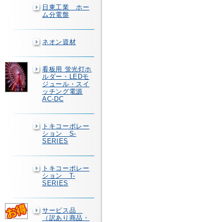
日東工業 ホー
ム分電盤
ネオン資材
看板用 蛍光灯ホ
ルダー・LEDモ
ジュール・スイ
ッチング電源
AC-DC
トキコーポレー
ション S-
SERIES
トキコーポレー
ション T-
SERIES
サービス品
（訳あり商品・