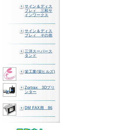
サイン＆ディス
プレィ 三和サ
インワークス
サイン＆ディス
プレィ その他
三洋スーパース
タンド
栄工業(栄ヒルズ)
Zortrax 3Dプリ
ンター
DM FAX用 86