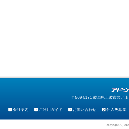
〒509-5171 岐阜県土岐市泉北山町4-1
会社案内
ご利用ガイド
お問い合わせ
仕入先募集
copyright (C) AD