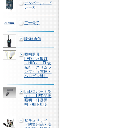
テンパール ブ
レーカ
三幸電子
映像/通信
照明器具
LED・水銀灯
（HID）・FL蛍
光灯 スリムラ
ンプ・（電球・
ハロゲン球）
LEDスポットラ
イト・LED間接
照明・什器照
明・棚下照明
セキュリティ
（防災用品・安