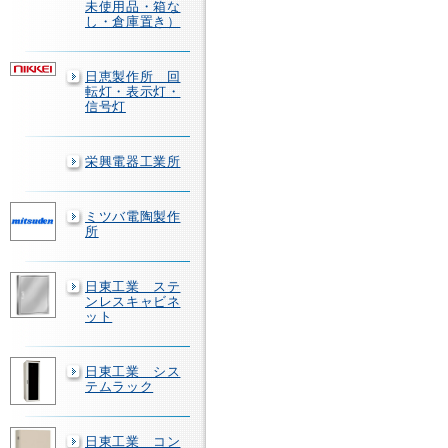
未使用品・箱な
し・倉庫置き）
日恵製作所 回
転灯・表示灯・
信号灯
栄興電器工業所
ミツバ電陶製作
所
日東工業 ステ
ンレスキャビネ
ット
日東工業 シス
テムラック
日東工業 コン