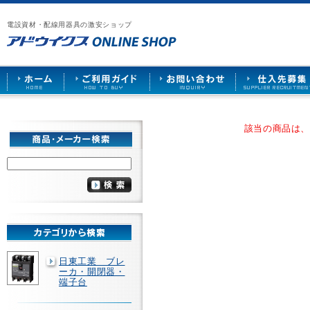
漏
ア
ご
お
仕
電
ド
利
問
入
ブ
電設資材・配線用器具の激安ショップ
ウ
用
い
先
レ
イ
ガ
合
募
ー
ク
イ
わ
集
カ
ス
ド
せ
ー
HOME
や
照
明
ソ
該当の商品は
ケ
ッ
ト
な
ど
を
激
安
で
販
売
日東工業 ブレ
ーカ・開閉器・
端子台