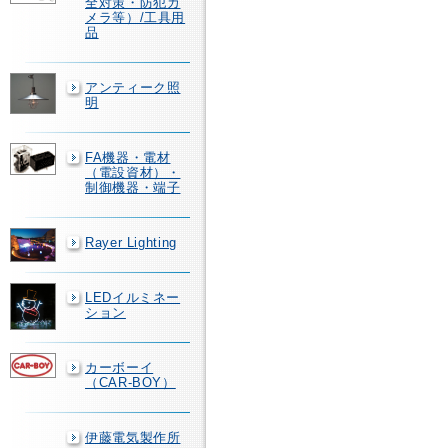
全対策・防犯カ
メラ等）/工具用
品
アンティーク照
明
FA機器・電材
（電設資材）・
制御機器・端子
Rayer Lighting
LEDイルミネー
ション
カーボーイ
（CAR-BOY）
伊藤電気製作所