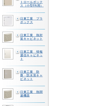
トロールボック
ス（小型FA用）
日東工業 プラ
ボックス
日東工業 熱対
策キャビネット
日東工業 情報
通信キャビネッ
ト
日東工業 防
塵・防水形キャ
ビネット
日東工業 熱関
連機器