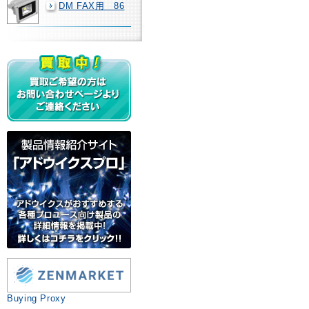
DM FAX用 86
Buying Proxy