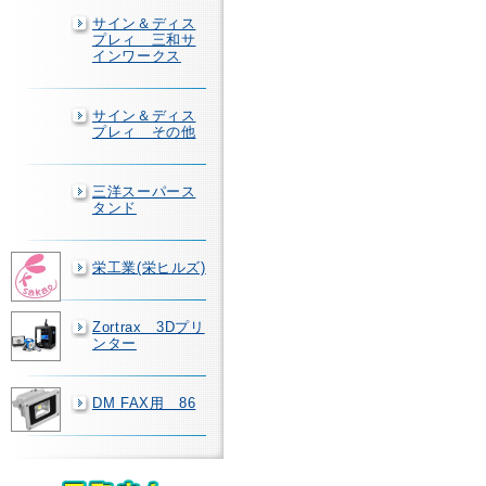
サイン＆ディス
プレィ 三和サ
インワークス
サイン＆ディス
プレィ その他
三洋スーパース
タンド
栄工業(栄ヒルズ)
Zortrax 3Dプリ
ンター
DM FAX用 86