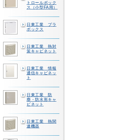
トロールボック
ス（小型FA用）
日東工業 プラ
ボックス
日東工業 熱対
策キャビネット
日東工業 情報
通信キャビネッ
ト
日東工業 防
塵・防水形キャ
ビネット
日東工業 熱関
連機器