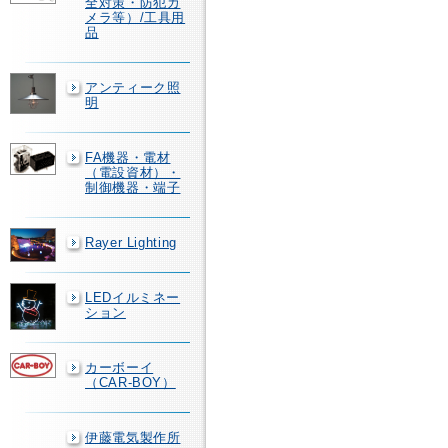
全対策・防犯カ
メラ等）/工具用
品
アンティーク照
明
FA機器・電材
（電設資材）・
制御機器・端子
Rayer Lighting
LEDイルミネー
ション
カーボーイ
（CAR-BOY）
伊藤電気製作所