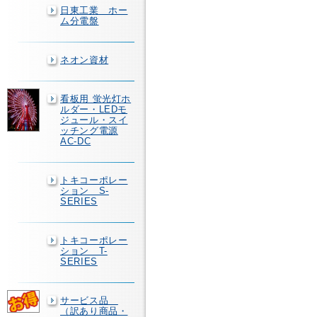
日東工業 ホー
ム分電盤
ネオン資材
看板用 蛍光灯ホ
ルダー・LEDモ
ジュール・スイ
ッチング電源
AC-DC
トキコーポレー
ション S-
SERIES
トキコーポレー
ション T-
SERIES
サービス品
（訳あり商品・