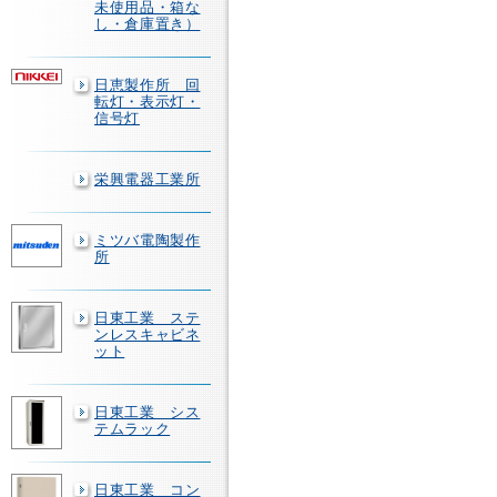
未使用品・箱な
し・倉庫置き）
日恵製作所 回
転灯・表示灯・
信号灯
栄興電器工業所
ミツバ電陶製作
所
日東工業 ステ
ンレスキャビネ
ット
日東工業 シス
テムラック
日東工業 コン