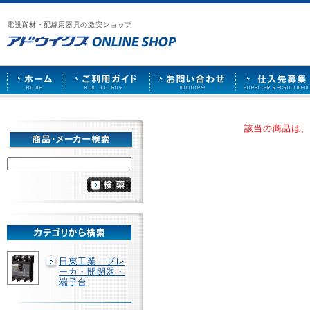
漏
ア
ご
お
仕
電
ド
利
問
入
ブ
電設資材・配線用器具の激安ショップ
ウ
用
い
先
レ
イ
ガ
合
募
ー
ク
イ
わ
集
カ
ス
ド
せ
ー
HOME
や
照
明
ソ
該当の商品は
ケ
ッ
ト
な
ど
を
激
安
で
販
売
日東工業 ブレ
ーカ・開閉器・
端子台