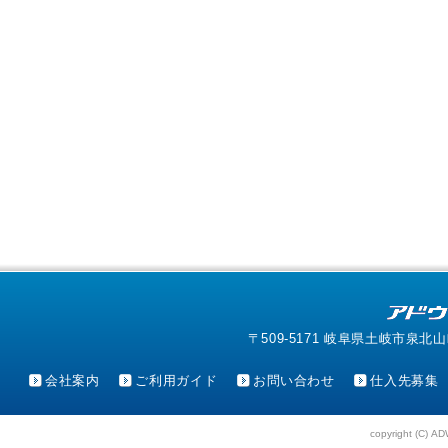
〒509-5171 岐阜県土岐市泉北山町4-1
会社案内
ご利用ガイド
お問い合わせ
仕入先募集
copyright (C) AD