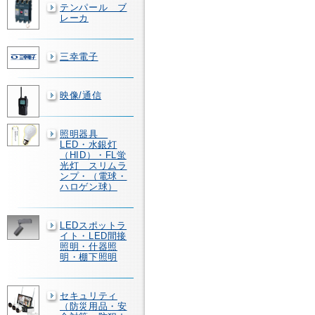
テンパール ブ
レーカ
三幸電子
映像/通信
照明器具
LED・水銀灯
（HID）・FL蛍
光灯 スリムラ
ンプ・（電球・
ハロゲン球）
LEDスポットラ
イト・LED間接
照明・什器照
明・棚下照明
セキュリティ
（防災用品・安