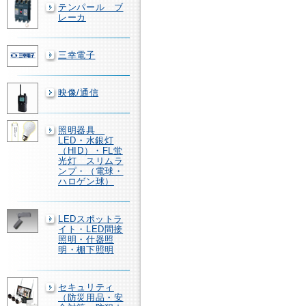
テンパール ブ
レーカ
三幸電子
映像/通信
照明器具
LED・水銀灯
（HID）・FL蛍
光灯 スリムラ
ンプ・（電球・
ハロゲン球）
LEDスポットラ
イト・LED間接
照明・什器照
明・棚下照明
セキュリティ
（防災用品・安