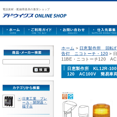
漏
ア
ご
お
仕
電
ド
利
問
入
ブ
電設資材・配線用器具の激安ショップ
ウ
用
い
先
レ
イ
ガ
合
募
ー
ク
イ
わ
集
カ
ス
ド
せ
ー
HOME
や
照
明
ソ
ホーム
>
日恵製作所 回転
ケ
告灯 ニコトーチ・120
> 
ッ
ト
11BE・ニコトーチ120 A
な
ど
日恵製作所 KL12R-10
を
120 AC100V 簡易
激
安
で
販
売
日東工業 ブレ
ーカ・開閉器・
端子台