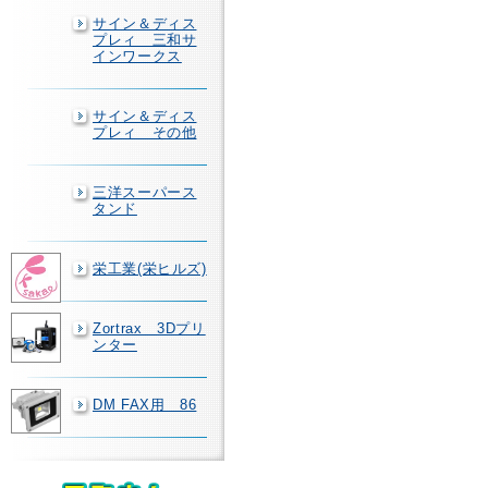
サイン＆ディス
プレィ 三和サ
インワークス
サイン＆ディス
プレィ その他
三洋スーパース
タンド
栄工業(栄ヒルズ)
Zortrax 3Dプリ
ンター
DM FAX用 86