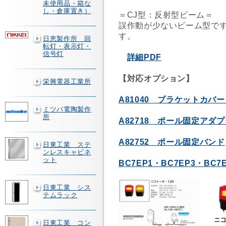
未使用品・箱な
し・倉庫置き）
＝CJ型：反射型ビーム＝
誤作動が少ないビーム型で
す。
日恵製作所 回
転灯・表示灯・
信号灯
詳細PDF
【対応オプション】
栄興電器工業所
A81040 ブラケットカバ
ミツバ電陶製作
所
A82718 ポール固定アダプ
A82752 ポール固定バンド
日東工業 ステ
ンレスキャビネ
ット
BC7EP1・BC7EP3・BC
日東工業 シス
テムラック
日東工業 コン