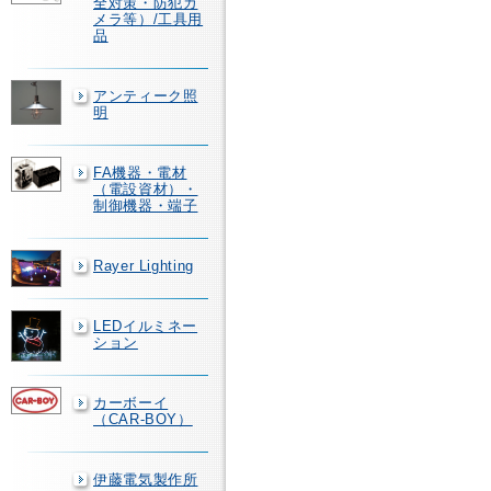
全対策・防犯カ
メラ等）/工具用
品
アンティーク照
明
FA機器・電材
（電設資材）・
制御機器・端子
Rayer Lighting
LEDイルミネー
ション
カーボーイ
（CAR-BOY）
伊藤電気製作所