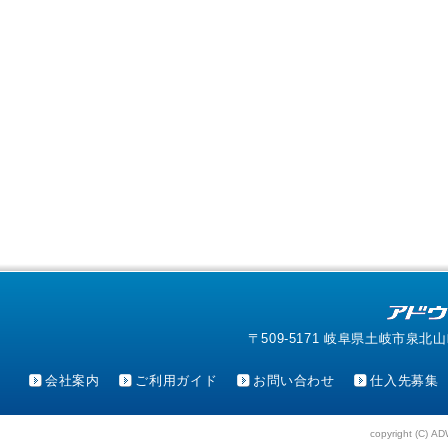
〒509-5171 岐阜県土岐市泉北山町4-1
会社案内
ご利用ガイド
お問い合わせ
仕入先募集
copyright (C) AD