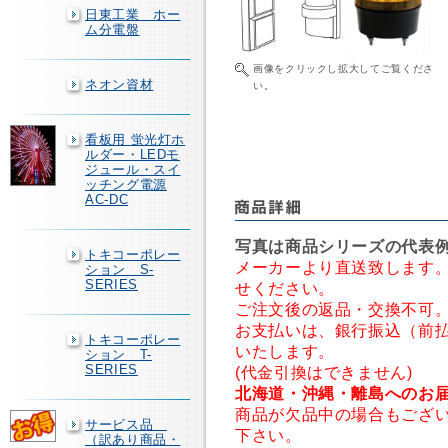
日東工業 ホー
ム分電盤
画像をクリックし拡大してご覧くださ
ネオン資材
い。
看板用 蛍光灯ホ
ルダー・LEDモ
ジュール・スイ
ッチング電源
AC-DC
写真は商品シリーズの代表
トキコーポレー
メーカーより直送致します
ション S-
SERIES
せください。
ご注文後の返品・交換不可
お支払いは、銀行振込（前
トキコーポレー
いたします。
ション T-
SERIES
(代金引換はできません)
北海道・沖縄・離島へのお
商品が欠品中の場合もござ
サービス品
下さい。
（訳あり商品・