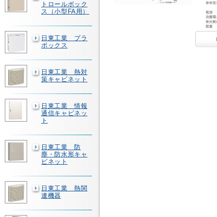
トロールボック
ス（小型FA用）
日東工業 プラ
ボックス
日東工業 熱対
策キャビネット
日東工業 情報
通信キャビネッ
ト
日東工業 防
塵・防水形キャ
ビネット
日東工業 熱関
連機器