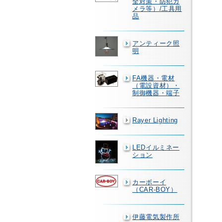
全対策・防犯カ
メラ等）/工具用
品
アンティーク照
明
FA機器・電材
（電設資材）・
制御機器・端子
Rayer Lighting
LEDイルミネー
ション
カーボーイ
（CAR-BOY）
伊藤電気製作所