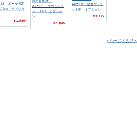
日恵製作所
2718 ポール固定
A82711 壁面ブラケ
A77952 マウントラ
プタM オプショ
ット中 オプション
バー 12R オプショ
￥1,122
ン
￥1,980
￥1,045
↑ページの先頭