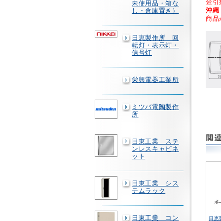
金引
未使用品・箱な
沖縄
し・倉庫置き）
商品
日恵製作所 回
転灯・表示灯・
信号灯
栄興電器工業所
ミツバ電陶製作
所
日東工業 ステ
ンレスキャビネ
ット
日東工業 シス
テムラック
日東工業 コン
日