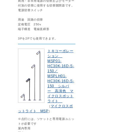
商用・非常用電源の切替およびモーター
付加の切替に使用する切替開閉器です。
電源切替スイッチ
用途 回路の切替
定格電圧 250v
端子構造 電線直締形
3Pを2Pでも使用できます。
トキコーポレー
ション
MSP01-
HC30K-16D-S-
150／
MSPLH01-
HC30K-16D-S-
150 シルバ
ー 高演色 マ
イクロスポット
ライト
マイクロスポ
［
ットライト MSP
］
※点灯には、ソケットと専用電源ユニッ
トが必要です
屋内専用