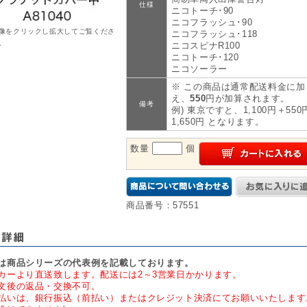
仕様
ニコトーチ･90
ニコフラッシュ･90
像をクリックし拡大してご覧くださ
ニコフラッシュ･118
。
ニコスピナR100
ニコトーチ･120
ニコソーラー
※ この商品は通常配送料金に加
え、
550
円が加算されます。
備考
例) 東京ですと、1,100円＋550
1,650円 となります。
数量
個
商品番号：57551
は商品シリーズの代表例を記載しております。
カーより直送致します。配送には2～3営業日かかります。
文後の返品・交換不可。
払いは、銀行振込（前払い）またはクレジット決済にてお願いいたします