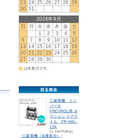
三菱電機 イン
バータ
FREQROL用 オ
プション リアク
トル FR-HAL-
22K
31,900円(税込)
三菱電機（在庫処分）
［
］