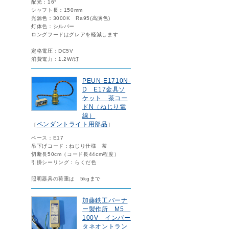
配光：16°
シャフト長：150mm
光源色：3000K Ra95(高演色)
灯体色：シルバー
ロングフードはグレアを軽減します
定格電圧：DC5V
消費電力：1.2W/灯
PEUN-E1710N-
D E17金具ソ
ケット 茶コー
ドN（ねじり電
線）
ペンダントライト用部品
［
］
ベース：E17
吊下げコード：ねじり仕様 茶
切断長50cm（コード長44cm程度）
引掛シーリング：らくだ色
照明器具の荷重は 5kgまで
加藤鉄工バーナ
ー製作所 M5
100V インバー
タネオントラン