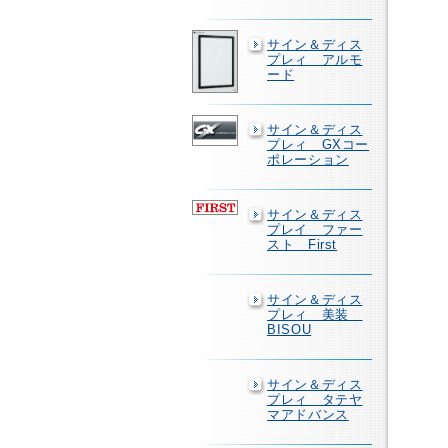
サイン＆ディス
プレィ アルモ
ード
サイン＆ディス
プレィ GXコー
ポレーション
サイン＆ディス
プレイ ファー
スト First
サイン＆ディス
プレィ 美装
BISOU
サイン＆ディス
プレィ タテヤ
マアドバンス