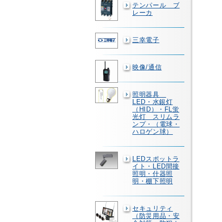
テンパール ブ
レーカ
三幸電子
映像/通信
照明器具
LED・水銀灯
（HID）・FL蛍
光灯 スリムラ
ンプ・（電球・
ハロゲン球）
LEDスポットラ
イト・LED間接
照明・什器照
明・棚下照明
セキュリティ
（防災用品・安