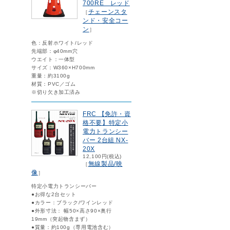
700RE レッド
チェーンスタ
［
ンド・安全コー
ン
］
色：反射ホワイト/レッド
先端部：φ40mm穴
ウエイト：一体型
サイズ：W360×H700mm
重量：約3100g
材質：PVC／ゴム
※切り欠き加工済み
FRC 【免許・資
格不要】特定小
電力トランシー
バー 2台組 NX-
20X
12,100円(税込)
無線製品/映
［
像
］
特定小電力トランシーバー
●お得な2台セット
●カラー：ブラック/ワインレッド
●外形寸法： 幅50×高さ90×奥行
19mm（突起物含まず）
●質量：約100g（専用電池含む）