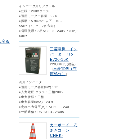
インバータ用リアクトル
●仕様：200Vクラス
●適用モーター容量：22K
●振動：5.9m/s^2以下、10～
55Hz（X、Y、Z各方向）
●電源使用：3相AC200～240V 50Hz／
60Hz
へ戻る
三菱電機 イン
バーター FR-
E720-15K
220,000円(税込)
三菱電機（在
［
庫処分）
］
汎用インバータ
●適用モータ容量(kW)：15
●入力電圧 クラス：三相200V
●出力仕様：三相
●出力容量(kVA)：23.9
●定格出力電圧(V)：AC200～240
●外部通信：RS-232/422/485
カーボーイ 穴
あきコーン
CHRK-