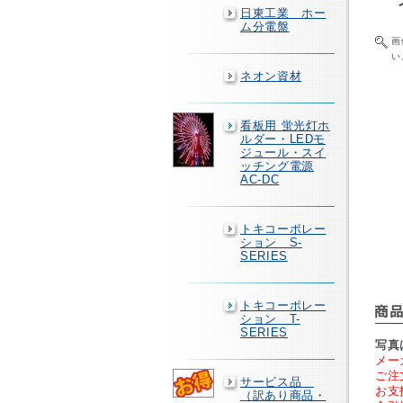
日東工業 ホー
ム分電盤
画
い
ネオン資材
看板用 蛍光灯ホ
ルダー・LEDモ
ジュール・スイ
ッチング電源
AC-DC
トキコーポレー
ション S-
SERIES
トキコーポレー
ション T-
SERIES
写真
メー
ご注
サービス品
お支
（訳あり商品・