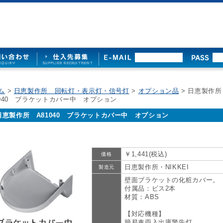
ム
>
日恵製作所 回転灯・表示灯・信号灯
>
オプション品
> 日恵製作
1040 ブラケットカバー中 オプション
日恵製作所 A81040 ブラケットカバー中 オプション
￥1,441(税込)
価格
日恵製作所・NIKKEI
製造元
壁面ブラケットの化粧カバー。
付属品：ビス2本
材質：ABS
【対応機種】
簡易車両入出庫警告灯