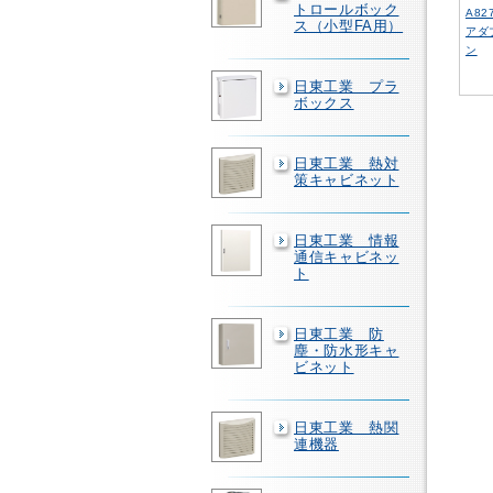
トロールボック
A8
ス（小型FA用）
アダ
ン
日東工業 プラ
ボックス
日東工業 熱対
策キャビネット
日東工業 情報
通信キャビネッ
ト
日東工業 防
塵・防水形キャ
ビネット
日東工業 熱関
連機器