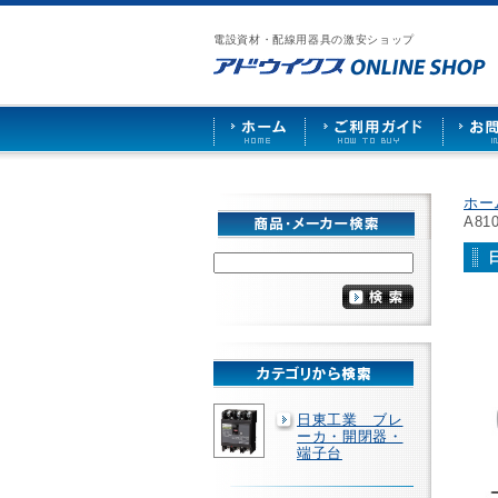
漏
ア
ご
お
仕
電
ド
利
問
入
ブ
電設資材・配線用器具の激安ショップ
ウ
用
い
先
レ
イ
ガ
合
募
ー
ク
イ
わ
集
カ
ス
ド
せ
ー
HOME
や
照
明
ソ
ホー
ケ
A8
ッ
ト
な
ど
を
激
安
で
販
売
日東工業 ブレ
ーカ・開閉器・
端子台