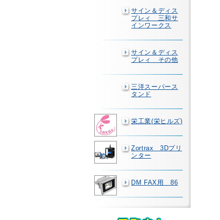
サイン＆ディス
プレィ 三和サ
インワークス
サイン＆ディス
プレィ その他
三洋スーパース
タンド
栄工業(栄ヒルズ)
Zortrax 3Dプリ
ンター
DM FAX用 86