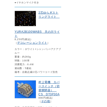
●イヤホンマイク付き
2芯ゆらぎスト
リングライト
YURA2B100WABS 天の川ライ
ト
8,250円(税込)
デコレーションライト
［
］
カラー：ホワイト×シャンパン×アクアブ
ルー
重量：約260g
球数：100球
消費電力：6.4W
連結数：5連結
備考：自動点滅/2芯パワーコード別売
村上電機 カバ
ースイッチ（切
替開閉器）
CS DT3P30A
990円(税込)
その他
［
］