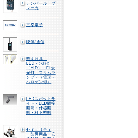
テンパール ブ
レーカ
三幸電子
映像/通信
照明器具
LED・水銀灯
（HID）・FL蛍
光灯 スリムラ
ンプ・（電球・
ハロゲン球）
LEDスポットラ
イト・LED間接
照明・什器照
明・棚下照明
セキュリティ
（防災用品・安