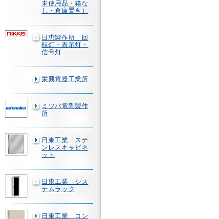
未使用品・箱な
し・倉庫置き）
日恵製作所 回
転灯・表示灯・
信号灯
栄興電器工業所
ミツバ電陶製作
所
日東工業 ステ
ンレスキャビネ
ット
日東工業 シス
テムラック
日東工業 コン