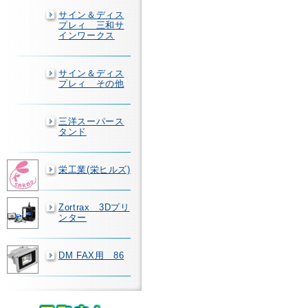
サイン＆ディス
プレィ 三和サ
インワークス
サイン＆ディス
プレィ その他
三洋スーパース
タンド
栄工業(栄ヒルズ)
Zortrax 3Dプリ
ンター
DM FAX用 86