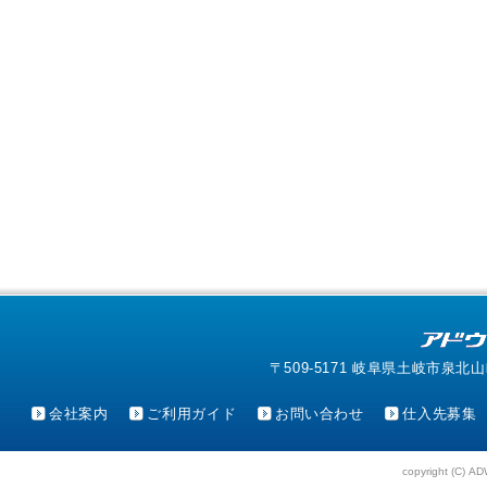
〒509-5171 岐阜県土岐市泉北山町4-1
会社案内
ご利用ガイド
お問い合わせ
仕入先募集
copyright (C) AD