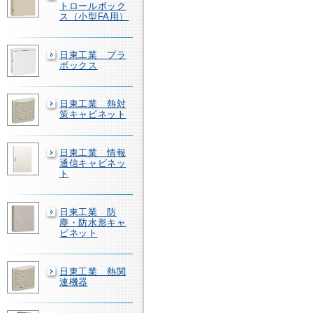
トロールボック
ス（小型FA用）
日東工業 プラ
ボックス
日東工業 熱対
策キャビネット
日東工業 情報
通信キャビネッ
ト
日東工業 防
塵・防水形キャ
ビネット
日東工業 熱関
連機器