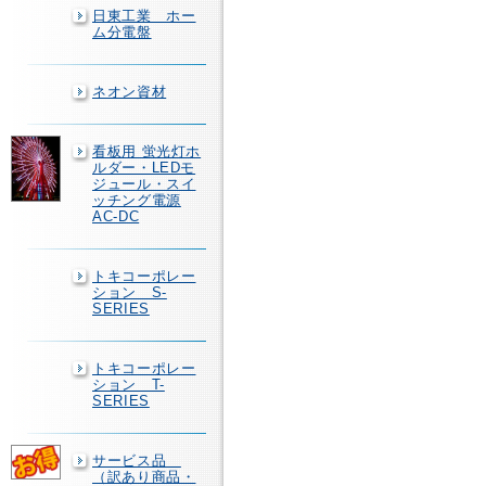
日東工業 ホー
ム分電盤
ネオン資材
看板用 蛍光灯ホ
ルダー・LEDモ
ジュール・スイ
ッチング電源
AC-DC
トキコーポレー
ション S-
SERIES
トキコーポレー
ション T-
SERIES
サービス品
（訳あり商品・