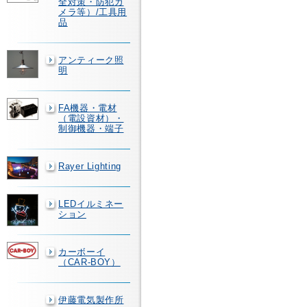
全対策・防犯カ
メラ等）/工具用
品
アンティーク照
明
FA機器・電材
（電設資材）・
制御機器・端子
Rayer Lighting
LEDイルミネー
ション
カーボーイ
（CAR-BOY）
伊藤電気製作所