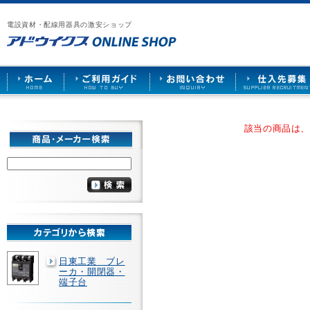
漏
ア
ご
お
仕
電
ド
利
問
入
ブ
電設資材・配線用器具の激安ショップ
ウ
用
い
先
レ
イ
ガ
合
募
ー
ク
イ
わ
集
カ
ス
ド
せ
ー
HOME
や
照
明
ソ
該当の商品は
ケ
ッ
ト
な
ど
を
激
安
で
販
売
日東工業 ブレ
ーカ・開閉器・
端子台