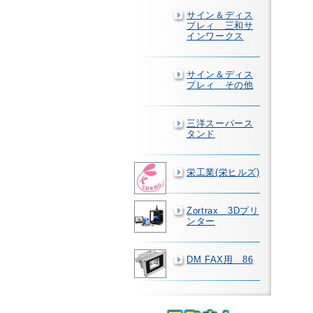
サイン＆ディス
プレィ 三和サ
インワークス
サイン＆ディス
プレィ その他
三洋スーパース
タンド
栄工業(栄ヒルズ)
Zortrax 3Dプリ
ンター
DM FAX用 86