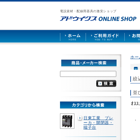
漏
ア
ご
お
仕
電
ド
利
問
入
ブ
電設資材・配線用器具の激安ショップ
ウ
用
い
先
レ
イ
ガ
合
募
ー
ク
イ
わ
集
カ
ス
ド
せ
ー
HOME
や
照
明
ソ
ホー
ケ
ッ
ト
な
絞
ど
を
激
並
安
で
ｵｽ
販
売
日東工業 ブレ
・
ーカ・開閉器・
端子台