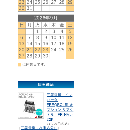
三菱電機 イン
バータ
FREQROL用 オ
プション リアク
トル FR-HAL-
22K
31,900円(税込)
三菱電機（在庫処分）
［
］