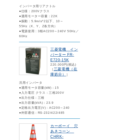
インバータ用リアクトル
●仕様：200Vクラス
●適用モーター容量：22K
●振動：5.9m/s^2以下、10～
55Hz（X、Y、Z各方向）
●電源使用：3相AC200～240V 50Hz／
60Hz
三菱電機 イン
バーター FR-
E720-15K
220,000円(税込)
三菱電機（在
［
庫処分）
］
汎用インバータ
●適用モータ容量(kW)：15
●入力電圧 クラス：三相200V
●出力仕様：三相
●出力容量(kVA)：23.9
●定格出力電圧(V)：AC200～240
●外部通信：RS-232/422/485
カーボーイ 穴
あきコーン
CHRK-