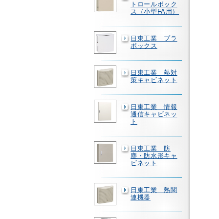
トロールボック
ス（小型FA用）
日東工業 プラ
ボックス
日東工業 熱対
策キャビネット
日東工業 情報
通信キャビネッ
ト
日東工業 防
塵・防水形キャ
ビネット
日東工業 熱関
連機器