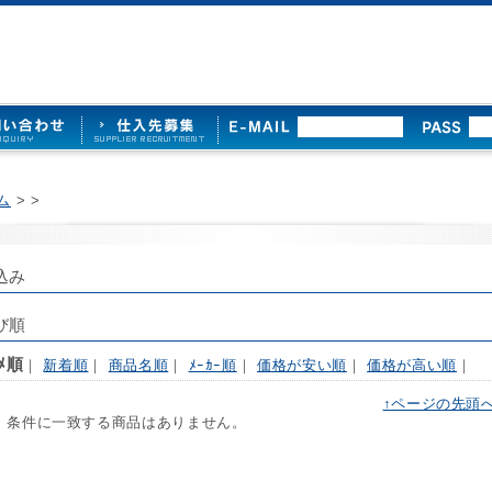
ム
>
>
込み
び順
ｽﾒ順
｜
新着順
｜
商品名順
｜
ﾒｰｶｰ順
｜
価格が安い順
｜
価格が高い順
｜
↑ページの先頭
 条件に一致する商品はありません。