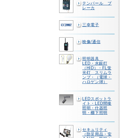
テンパール ブ
レーカ
三幸電子
映像/通信
照明器具
LED・水銀灯
（HID）・FL蛍
光灯 スリムラ
ンプ・（電球・
ハロゲン球）
LEDスポットラ
イト・LED間接
照明・什器照
明・棚下照明
セキュリティ
（防災用品・安