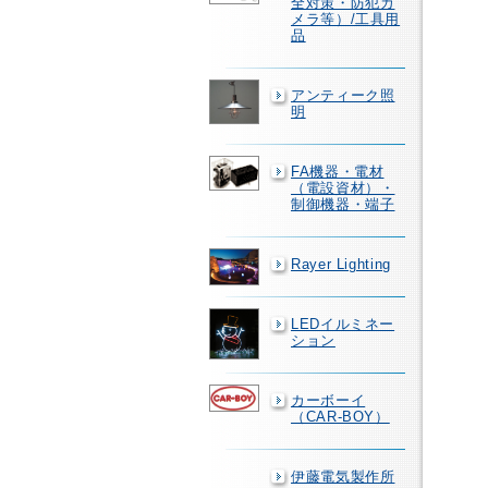
全対策・防犯カ
メラ等）/工具用
品
アンティーク照
明
FA機器・電材
（電設資材）・
制御機器・端子
Rayer Lighting
LEDイルミネー
ション
カーボーイ
（CAR-BOY）
伊藤電気製作所