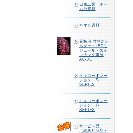
日東工業 ホー
ム分電盤
ネオン資材
看板用 蛍光灯ホ
ルダー・LEDモ
ジュール・スイ
ッチング電源
AC-DC
トキコーポレー
ション S-
SERIES
トキコーポレー
ション T-
SERIES
サービス品
（訳あり商品・