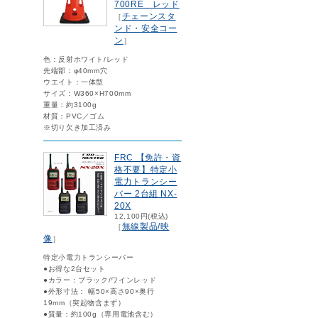
700RE レッド
チェーンスタ
［
ンド・安全コー
ン
］
色：反射ホワイト/レッド
先端部：φ40mm穴
ウエイト：一体型
サイズ：W360×H700mm
重量：約3100g
材質：PVC／ゴム
※切り欠き加工済み
FRC 【免許・資
格不要】特定小
電力トランシー
バー 2台組 NX-
20X
12,100円(税込)
無線製品/映
［
像
］
特定小電力トランシーバー
●お得な2台セット
●カラー：ブラック/ワインレッド
●外形寸法： 幅50×高さ90×奥行
19mm（突起物含まず）
●質量：約100g（専用電池含む）