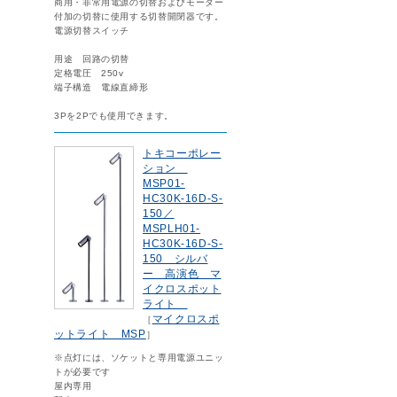
商用・非常用電源の切替およびモーター
付加の切替に使用する切替開閉器です。
電源切替スイッチ
用途 回路の切替
定格電圧 250v
端子構造 電線直締形
3Pを2Pでも使用できます。
トキコーポレー
ション
MSP01-
HC30K-16D-S-
150／
MSPLH01-
HC30K-16D-S-
150 シルバ
ー 高演色 マ
イクロスポット
ライト
マイクロスポ
［
ットライト MSP
］
※点灯には、ソケットと専用電源ユニッ
トが必要です
屋内専用