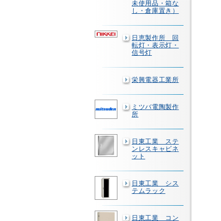
未使用品・箱な
し・倉庫置き）
日恵製作所 回
転灯・表示灯・
信号灯
栄興電器工業所
ミツバ電陶製作
所
日東工業 ステ
ンレスキャビネ
ット
日東工業 シス
テムラック
日東工業 コン