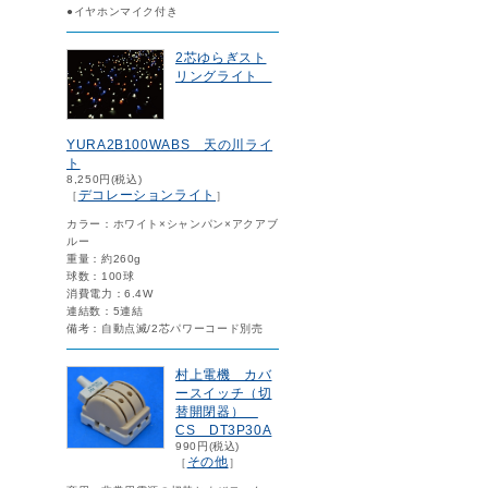
●イヤホンマイク付き
2芯ゆらぎスト
リングライト
YURA2B100WABS 天の川ライ
ト
8,250円(税込)
デコレーションライト
［
］
カラー：ホワイト×シャンパン×アクアブ
ルー
重量：約260g
球数：100球
消費電力：6.4W
連結数：5連結
備考：自動点滅/2芯パワーコード別売
村上電機 カバ
ースイッチ（切
替開閉器）
CS DT3P30A
990円(税込)
その他
［
］