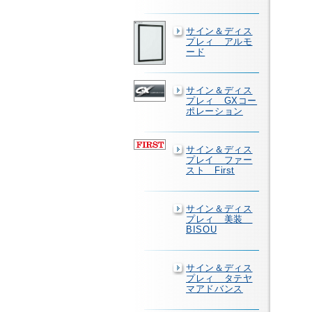
サイン＆ディス
プレィ アルモ
ード
サイン＆ディス
プレィ GXコー
ポレーション
サイン＆ディス
プレイ ファー
スト First
サイン＆ディス
プレィ 美装
BISOU
サイン＆ディス
プレィ タテヤ
マアドバンス