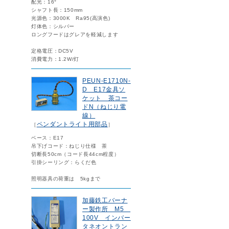
配光：16°
シャフト長：150mm
光源色：3000K Ra95(高演色)
灯体色：シルバー
ロングフードはグレアを軽減します
定格電圧：DC5V
消費電力：1.2W/灯
PEUN-E1710N-
D E17金具ソ
ケット 茶コー
ドN（ねじり電
線）
ペンダントライト用部品
［
］
ベース：E17
吊下げコード：ねじり仕様 茶
切断長50cm（コード長44cm程度）
引掛シーリング：らくだ色
照明器具の荷重は 5kgまで
加藤鉄工バーナ
ー製作所 M5
100V インバー
タネオントラン