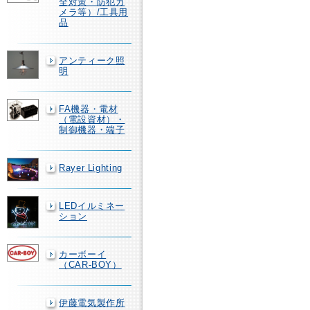
全対策・防犯カ
メラ等）/工具用
品
アンティーク照
明
FA機器・電材
（電設資材）・
制御機器・端子
Rayer Lighting
LEDイルミネー
ション
カーボーイ
（CAR-BOY）
伊藤電気製作所