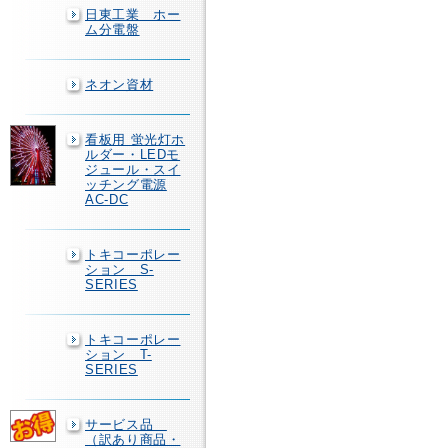
日東工業 ホー
ム分電盤
ネオン資材
看板用 蛍光灯ホ
ルダー・LEDモ
ジュール・スイ
ッチング電源
AC-DC
トキコーポレー
ション S-
SERIES
トキコーポレー
ション T-
SERIES
サービス品
（訳あり商品・