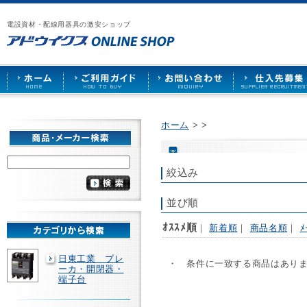
漏
ア
ご
お
仕
電
ド
利
問
入
ブ
電設資材・配線用器具の激安ショップ
ウ
用
い
先
レ
イ
ガ
合
募
ー
ク
イ
わ
集
カ
ス
ド
せ
ー
HOME
や
照
明
ソ
ホーム
>
>
ケ
ッ
ト
な
絞込み
ど
を
激
並び順
安
で
ｵｽｽﾒ順
｜
新着順
｜
商品名順
｜
ﾒ
販
売
日東工業 ブレ
・ 条件に一致する商品はあり
ーカ・開閉器・
端子台