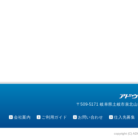
〒509-5171 岐阜県土岐市泉北山町4-1
会社案内
ご利用ガイド
お問い合わせ
仕入先募集
copyright (C) AD