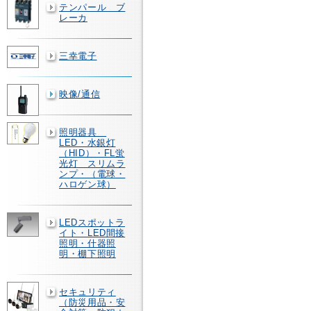
テンパール ブ
レーカ
三幸電子
映像/通信
照明器具
LED・水銀灯
（HID）・FL蛍
光灯 スリムラ
ンプ・（電球・
ハロゲン球）
LEDスポットラ
イト・LED間接
照明・什器照
明・棚下照明
セキュリティ
（防災用品・安