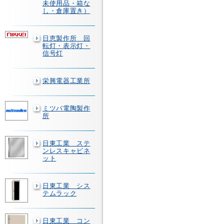
未使用品・箱な
し・倉庫置き）
日恵製作所 回
転灯・表示灯・
信号灯
栄興電器工業所
ミツバ電陶製作
所
日東工業 ステ
ンレスキャビネ
ット
日東工業 シス
テムラック
日東工業 コン