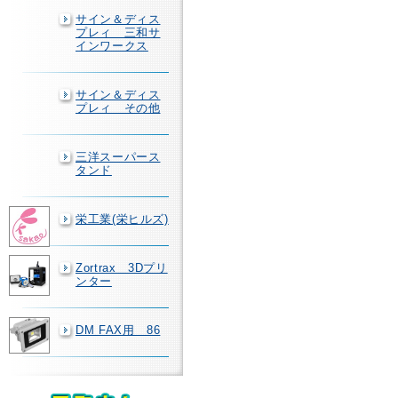
サイン＆ディス
プレィ 三和サ
インワークス
サイン＆ディス
プレィ その他
三洋スーパース
タンド
栄工業(栄ヒルズ)
Zortrax 3Dプリ
ンター
DM FAX用 86