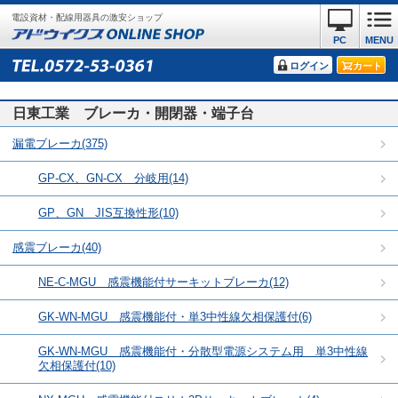
電設資材・配線用器具の激安ショップ
PC
MENU
ログイン
カート
日東工業 ブレーカ・開閉器・端子台
漏電ブレーカ(375)
GP-CX、GN-CX 分岐用(14)
GP、GN JIS互換性形(10)
感震ブレーカ(40)
NE-C-MGU 感震機能付サーキットブレーカ(12)
GK-WN-MGU 感震機能付・単3中性線欠相保護付(6)
GK-WN-MGU 感震機能付・分散型電源システム用 単3中性線
欠相保護付(10)