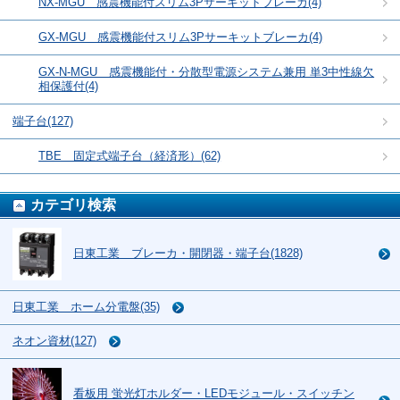
NX-MGU 感震機能付スリム3Pサーキットブレーカ(4)
GX-MGU 感震機能付スリム3Pサーキットブレーカ(4)
GX-N-MGU 感震機能付・分散型電源システム兼用 単3中性線欠
相保護付(4)
端子台(127)
TBE 固定式端子台（経済形）(62)
カテゴリ検索
日東工業 ブレーカ・開閉器・端子台(1828)
日東工業 ホーム分電盤(35)
ネオン資材(127)
看板用 蛍光灯ホルダー・LEDモジュール・スイッチン