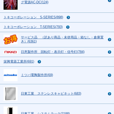
グ電源AC-DC(124)
トキコーポレーション S-SERIES(898)
トキコーポレーション T-SERIES(793)
サービス品 （訳あり商品・未使用品・箱なし・倉庫置
き）(6361)
日恵製作所 回転灯・表示灯・信号灯(784)
栄興電器工業所(691)
ミツバ電陶製作所(69)
日東工業 ステンレスキャビネット(683)
日東工業 システムラック(2188)