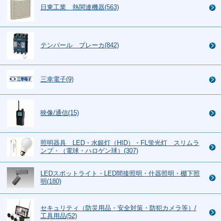
日東工業 熱関連機器(563)
テンパール ブレーカ(842)
三幸電子(9)
映像/通信(15)
照明器具 LED・水銀灯（HID）・FL蛍光灯 スリムラ
ンプ・（電球・ハロゲン球）(307)
LEDスポットライト・LED間接照明・什器照明・棚下照
明(180)
セキュリティ（防災用品・安全対策・防犯カメラ等）/
工具用品(52)