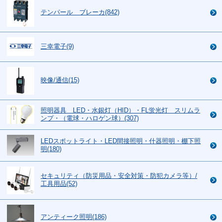
テンパール ブレーカ(842)
三幸電子(9)
映像/通信(15)
照明器具 LED・水銀灯（HID）・FL蛍光灯 スリムラ
ンプ・（電球・ハロゲン球）(307)
LEDスポットライト・LED間接照明・什器照明・棚下照
明(180)
セキュリティ（防災用品・安全対策・防犯カメラ等）/
工具用品(52)
アンティーク照明(186)