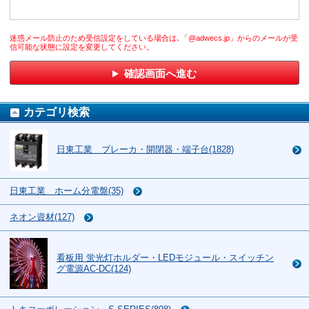
迷惑メール防止のため受信設定をしている場合は､「@adwecs.jp」からのメールが受
信可能な状態に設定を変更してください。
確認画面へ進む
カテゴリ検索
日東工業 ブレーカ・開閉器・端子台(1828)
日東工業 ホーム分電盤(35)
ネオン資材(127)
看板用 蛍光灯ホルダー・LEDモジュール・スイッチン
グ電源AC-DC(124)