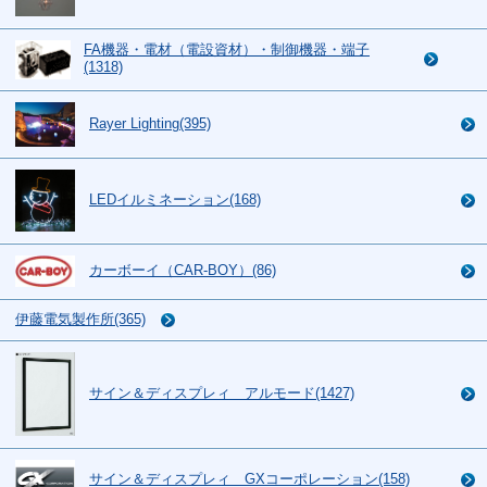
FA機器・電材（電設資材）・制御機器・端子
(1318)
Rayer Lighting(395)
LEDイルミネーション(168)
カーボーイ（CAR-BOY）(86)
伊藤電気製作所(365)
サイン＆ディスプレィ アルモード(1427)
サイン＆ディスプレィ GXコーポレーション(158)