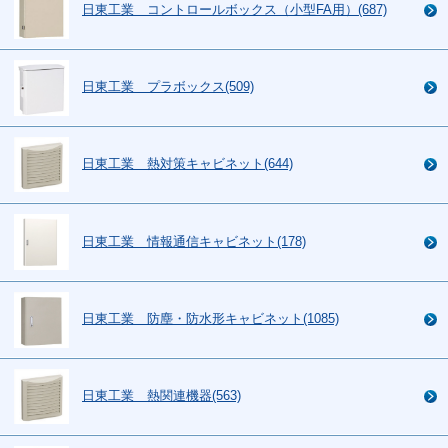
日東工業 コントロールボックス（小型FA用）(687)
日東工業 プラボックス(509)
日東工業 熱対策キャビネット(644)
日東工業 情報通信キャビネット(178)
日東工業 防塵・防水形キャビネット(1085)
日東工業 熱関連機器(563)