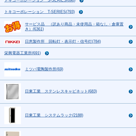
トキコーポレーション S-SERIES(898)
トキコーポレーション T-SERIES(793)
サービス品 （訳あり商品・未使用品・箱なし・倉庫置
き）(6361)
日恵製作所 回転灯・表示灯・信号灯(784)
栄興電器工業所(691)
ミツバ電陶製作所(69)
日東工業 ステンレスキャビネット(683)
日東工業 システムラック(2188)