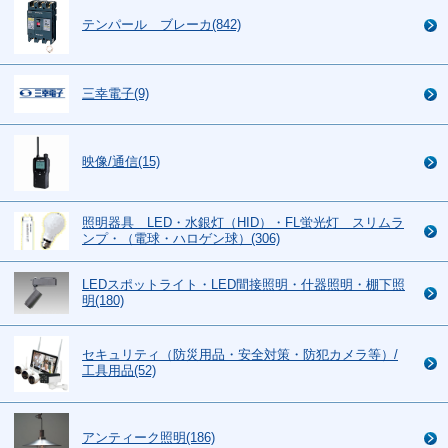
テンパール ブレーカ(842)
三幸電子(9)
映像/通信(15)
照明器具 LED・水銀灯（HID）・FL蛍光灯 スリムラ
ンプ・（電球・ハロゲン球）(306)
LEDスポットライト・LED間接照明・什器照明・棚下照
明(180)
セキュリティ（防災用品・安全対策・防犯カメラ等）/
工具用品(52)
アンティーク照明(186)