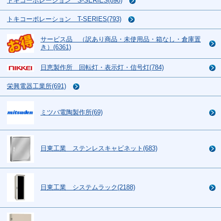
トキコーポレーション S-SERIES(898)
トキコーポレーション T-SERIES(793)
サービス品 （訳あり商品・未使用品・箱なし・倉庫置
き）(6361)
日恵製作所 回転灯・表示灯・信号灯(784)
栄興電器工業所(691)
ミツバ電陶製作所(69)
日東工業 ステンレスキャビネット(683)
日東工業 システムラック(2188)