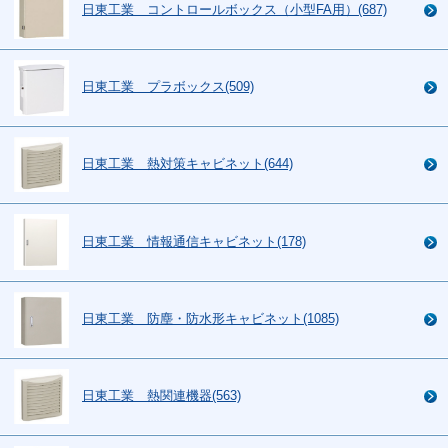
日東工業 コントロールボックス（小型FA用）(687)
日東工業 プラボックス(509)
日東工業 熱対策キャビネット(644)
日東工業 情報通信キャビネット(178)
日東工業 防塵・防水形キャビネット(1085)
日東工業 熱関連機器(563)