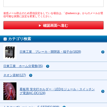
迷惑メール防止のため受信設定をしている場合は､「@adwecs.jp」からのメールが受
信可能な状態に設定を変更してください。
確認画面へ進む
カテゴリ検索
日東工業 ブレーカ・開閉器・端子台(1828)
日東工業 ホーム分電盤(35)
ネオン資材(127)
看板用 蛍光灯ホルダー・LEDモジュール・スイッチン
グ電源AC-DC(124)