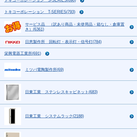
トキコーポレーション S-SERIES(898)
トキコーポレーション T-SERIES(793)
サービス品 （訳あり商品・未使用品・箱なし・倉庫置
き）(6361)
日恵製作所 回転灯・表示灯・信号灯(784)
栄興電器工業所(691)
ミツバ電陶製作所(69)
日東工業 ステンレスキャビネット(683)
日東工業 システムラック(2188)