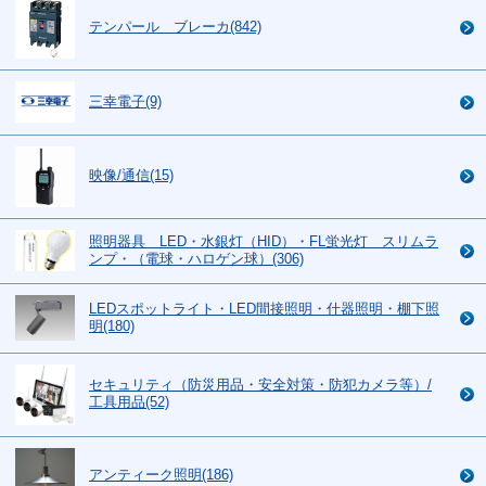
テンパール ブレーカ(842)
三幸電子(9)
映像/通信(15)
照明器具 LED・水銀灯（HID）・FL蛍光灯 スリムラ
ンプ・（電球・ハロゲン球）(306)
LEDスポットライト・LED間接照明・什器照明・棚下照
明(180)
セキュリティ（防災用品・安全対策・防犯カメラ等）/
工具用品(52)
アンティーク照明(186)