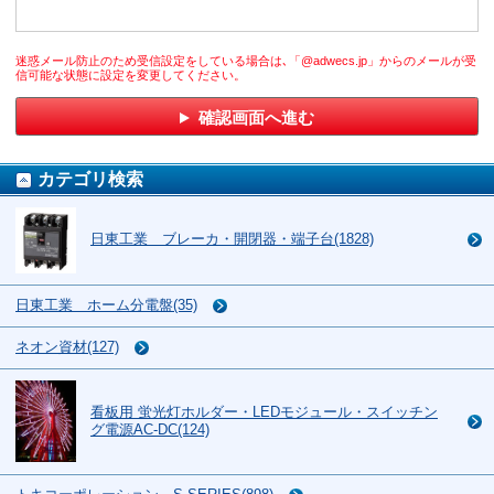
迷惑メール防止のため受信設定をしている場合は､「@adwecs.jp」からのメールが受
信可能な状態に設定を変更してください。
確認画面へ進む
カテゴリ検索
日東工業 ブレーカ・開閉器・端子台(1828)
日東工業 ホーム分電盤(35)
ネオン資材(127)
看板用 蛍光灯ホルダー・LEDモジュール・スイッチン
グ電源AC-DC(124)