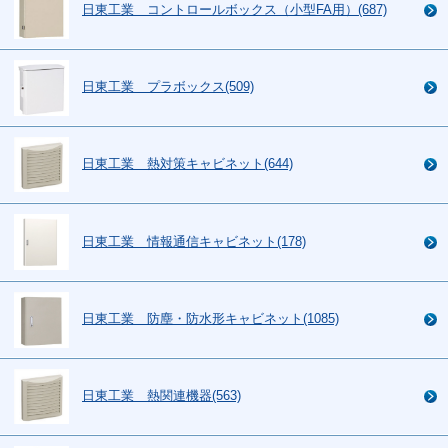
日東工業 コントロールボックス（小型FA用）(687)
日東工業 プラボックス(509)
日東工業 熱対策キャビネット(644)
日東工業 情報通信キャビネット(178)
日東工業 防塵・防水形キャビネット(1085)
日東工業 熱関連機器(563)