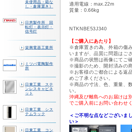
未使用品・箱な
適用電線：max.22m
し・倉庫置き）
質量：0.66kg
日恵製作所 回
転灯・表示灯・
NTKNBE53J340
信号灯
【ご購入にあたり】
※倉庫置きの為、外箱の傷
栄興電器工業所
いますが、品質に問題はご
※商品の状態は画像にてご
ミツバ電陶製作
※撮影のため、開封済みの
所
※お客様のご都合による返
めご了承ください。
※商品の寸法、色、重量、
日東工業 ステ
ンレスキャビネ
い。
ット
沖縄及び離島へのお届けは
でご購入前にお問い合わせ
日東工業 シス
テムラック
＜ご不明な点などございま
い＞
日東工業 コン