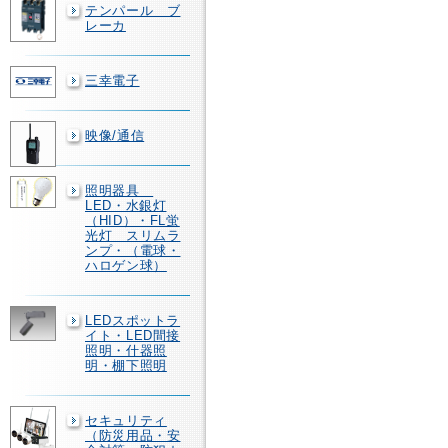
テンパール ブ
レーカ
三幸電子
映像/通信
照明器具
LED・水銀灯
（HID）・FL蛍
光灯 スリムラ
ンプ・（電球・
ハロゲン球）
LEDスポットラ
イト・LED間接
照明・什器照
明・棚下照明
セキュリティ
（防災用品・安