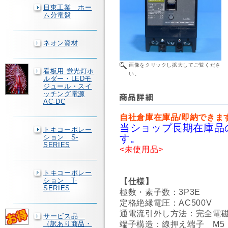
日東工業 ホー
ム分電盤
ネオン資材
画像をクリックし拡大してご覧くださ
看板用 蛍光灯ホ
い。
ルダー・LEDモ
ジュール・スイ
ッチング電源
AC-DC
自社倉庫在庫品/即納できま
当ショップ長期在庫品
トキコーポレー
す。
ション S-
SERIES
<未使用品>
トキコーポレー
【仕様】
ション T-
SERIES
極数・素子数：3P3E
定格絶縁電圧：AC500V
通電流引外し方法：完全電
サービス品
端子構造：線押え端子 M5
（訳あり商品・