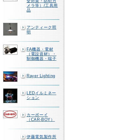
全対策・防犯カ
メラ等）/工具用
品
アンティーク照
明
FA機器・電材
（電設資材）・
制御機器・端子
Rayer Lighting
LEDイルミネー
ション
カーボーイ
（CAR-BOY）
伊藤電気製作所