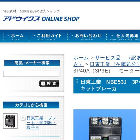
漏
ア
ご
お
仕
電
ド
利
問
入
ブ
電設資材・配線用器具の激安ショップ
ウ
用
い
先
レ
イ
ガ
合
募
ー
ク
イ
わ
集
カ
ス
ド
せ
ー
HOME
や
照
明
ソ
ホーム
>
サービス品 （訳
ケ
き）
>
日東工業（在庫処分
ッ
ト
3P40A（3P3E） モ
な
ど
日東工業 NBE53J 3
を
キットブレーカ
激
安
で
販
売
日東工業 ブレ
ーカ・開閉器・
端子台