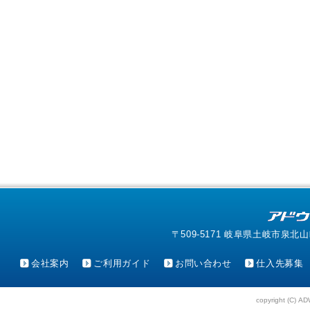
〒509-5171 岐阜県土岐市泉北山町4-1
会社案内
ご利用ガイド
お問い合わせ
仕入先募集
copyright (C) AD