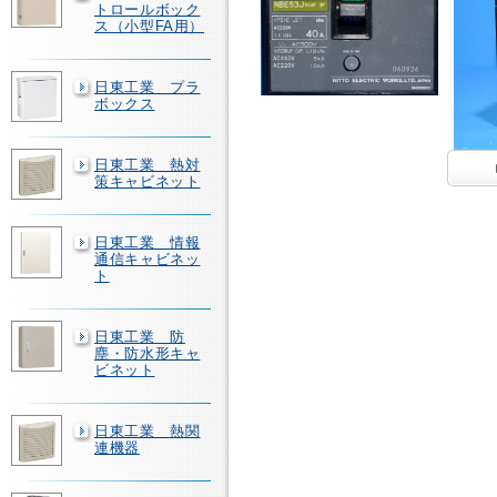
トロールボック
ス（小型FA用）
日東工業 プラ
ボックス
日東工業 熱対
策キャビネット
日東工業 情報
通信キャビネッ
ト
日東工業 防
塵・防水形キャ
ビネット
日東工業 熱関
連機器