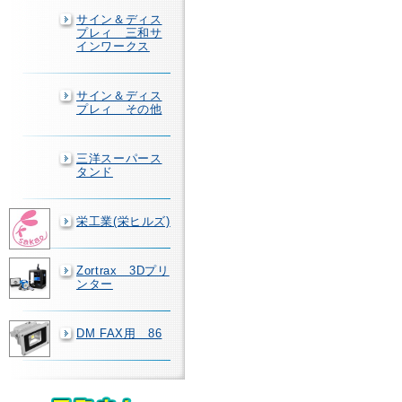
サイン＆ディス
プレィ 三和サ
インワークス
サイン＆ディス
プレィ その他
三洋スーパース
タンド
栄工業(栄ヒルズ)
Zortrax 3Dプリ
ンター
DM FAX用 86