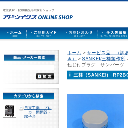
漏
ア
ご
お
仕
電
ド
利
問
入
ブ
電設資材・配線用器具の激安ショップ
ウ
用
い
先
レ
イ
ガ
合
募
ー
ク
イ
わ
集
カ
ス
ド
せ
ー
HOME
や
照
明
ソ
ホーム
>
サービス品 （訳
ケ
き）
>
SANKEI/三桂製作所
ッ
ト
ねじ付プラグ サンパーツ
な
ど
三桂（SANKEI) RP2
を
激
安
で
販
売
日東工業 ブレ
ーカ・開閉器・
端子台