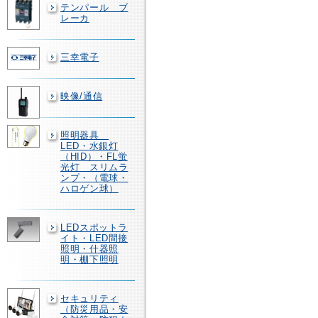
テンパール ブ
レーカ
三幸電子
映像/通信
照明器具
LED・水銀灯
（HID）・FL蛍
光灯 スリムラ
ンプ・（電球・
ハロゲン球）
LEDスポットラ
イト・LED間接
照明・什器照
明・棚下照明
セキュリティ
（防災用品・安