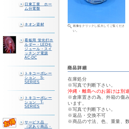
日東工業 ホー
ム分電盤
ネオン資材
画像をクリックし拡大してご覧くださ
い。
看板用 蛍光灯ホ
ルダー・LEDモ
ジュール・スイ
ッチング電源
AC-DC
トキコーポレー
ション S-
在庫処分
SERIES
※写真で判断下さい。
沖縄・離島へのお届けは別
※倉庫置きの為、外箱の傷
トキコーポレー
ション T-
います。
SERIES
※写真で判断下さい。
※返品・交換不可
※商品の寸法、色、重量、
サービス品
（訳あり商品・