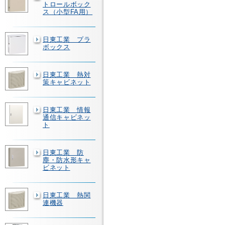
トロールボック
ス（小型FA用）
日東工業 プラ
ボックス
日東工業 熱対
策キャビネット
日東工業 情報
通信キャビネッ
ト
日東工業 防
塵・防水形キャ
ビネット
日東工業 熱関
連機器