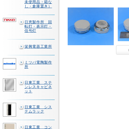
未使用品・箱な
し・倉庫置き）
日恵製作所 回
転灯・表示灯・
信号灯
栄興電器工業所
ミツバ電陶製作
所
日東工業 ステ
ンレスキャビネ
ット
日東工業 シス
テムラック
日東工業 コン