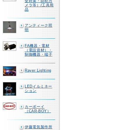
全対策・防犯カ
メラ等）/工具用
品
アンティーク照
明
FA機器・電材
（電設資材）・
制御機器・端子
Rayer Lighting
LEDイルミネー
ション
カーボーイ
（CAR-BOY）
伊藤電気製作所