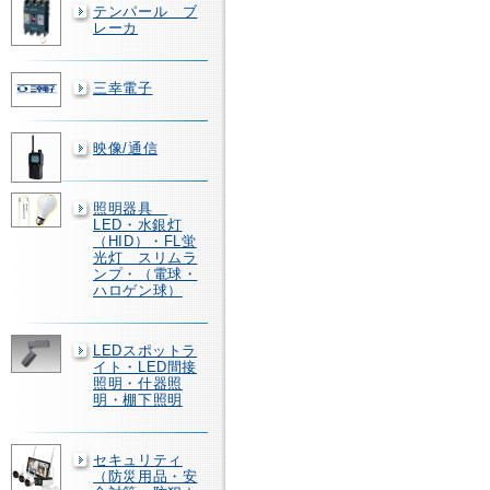
テンパール ブ
レーカ
三幸電子
映像/通信
照明器具
LED・水銀灯
（HID）・FL蛍
光灯 スリムラ
ンプ・（電球・
ハロゲン球）
LEDスポットラ
イト・LED間接
照明・什器照
明・棚下照明
セキュリティ
（防災用品・安