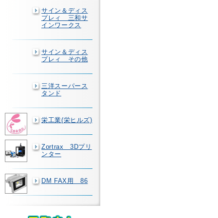
サイン＆ディス
プレィ 三和サ
インワークス
サイン＆ディス
プレィ その他
三洋スーパース
タンド
栄工業(栄ヒルズ)
Zortrax 3Dプリ
ンター
DM FAX用 86