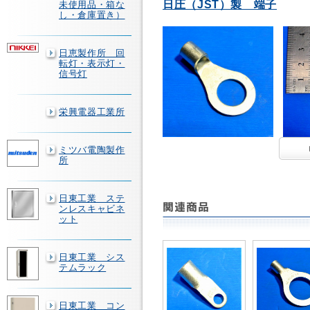
日圧（JST）製 端子
未使用品・箱な
し・倉庫置き）
日恵製作所 回
転灯・表示灯・
信号灯
栄興電器工業所
ミツバ電陶製作
所
日東工業 ステ
ンレスキャビネ
ット
日東工業 シス
テムラック
日東工業 コン