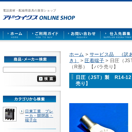
漏
ア
ご
お
仕
電
ド
利
問
入
ブ
電設資材・配線用器具の激安ショップ
ウ
用
い
先
レ
イ
ガ
合
募
ー
ク
イ
わ
集
カ
ス
ド
せ
ー
HOME
や
照
明
ソ
ホーム
>
サービス品 （訳
ケ
き）
>
圧着端子
> 日圧（JS
ッ
ト
（R形） 【バラ売り】
な
ど
日圧（JST）製 R14-
を
売り】
激
安
で
販
売
日東工業 ブレ
ーカ・開閉器・
端子台