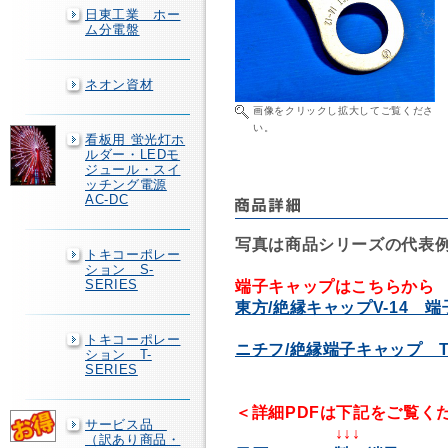
日東工業 ホー
ム分電盤
ネオン資材
画像をクリックし拡大してご覧くださ
い。
看板用 蛍光灯ホ
ルダー・LEDモ
ジュール・スイ
ッチング電源
AC-DC
写真は商品シリーズの代表
トキコーポレー
ション S-
SERIES
端子キャップはこちらから
東方/絶縁キャップV-14 
トキコーポレー
ニチフ/絶縁端子キャップ TI
ション T-
SERIES
＜詳細PDFは下記をご覧く
サービス品
↓↓↓
（訳あり商品・