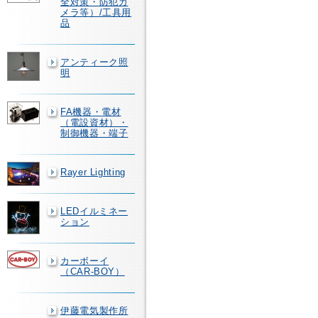
全対策・防犯カ
メラ等）/工具用
品
アンティーク照
明
FA機器・電材
（電設資材）・
制御機器・端子
Rayer Lighting
LEDイルミネー
ション
カーボーイ
（CAR-BOY）
伊藤電気製作所