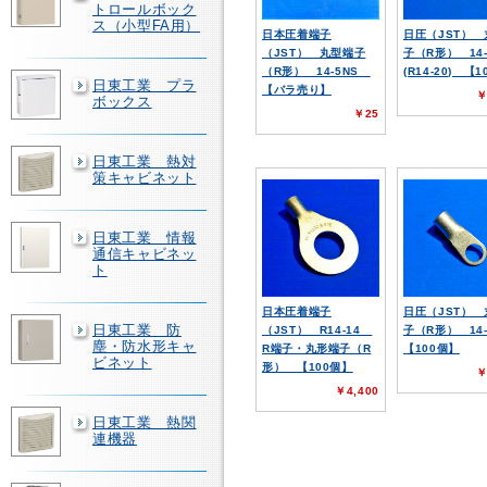
トロールボック
ス（小型FA用）
日本圧着端子
日圧（JST）
（JST） 丸型端子
子（R形） 14
（R形） 14-5NS
(R14-20) 【
日東工業 プラ
【バラ売り】
￥
ボックス
￥25
日東工業 熱対
策キャビネット
日東工業 情報
通信キャビネッ
ト
日本圧着端子
日圧（JST）
日東工業 防
（JST） R14-14
子（R形） 14
塵・防水形キャ
R端子・丸形端子（R
【100個】
ビネット
形） 【100個】
￥
￥4,400
日東工業 熱関
連機器