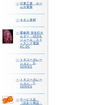
日東工業 ホー
ム分電盤
ネオン資材
看板用 蛍光灯ホ
ルダー・LEDモ
ジュール・スイ
ッチング電源
AC-DC
トキコーポレー
ション S-
SERIES
トキコーポレー
ション T-
SERIES
サービス品
（訳あり商品・