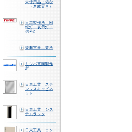
未使用品・箱な
し・倉庫置き）
日恵製作所 回
転灯・表示灯・
信号灯
栄興電器工業所
ミツバ電陶製作
所
日東工業 ステ
ンレスキャビネ
ット
日東工業 シス
テムラック
日東工業 コン