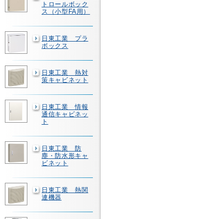
トロールボック
ス（小型FA用）
日東工業 プラ
ボックス
日東工業 熱対
策キャビネット
日東工業 情報
通信キャビネッ
ト
日東工業 防
塵・防水形キャ
ビネット
日東工業 熱関
連機器