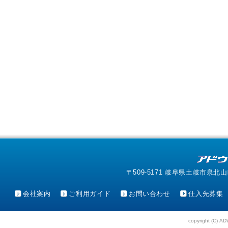
〒509-5171 岐阜県土岐市泉北山町4-1
会社案内
ご利用ガイド
お問い合わせ
仕入先募集
copyright (C) AD