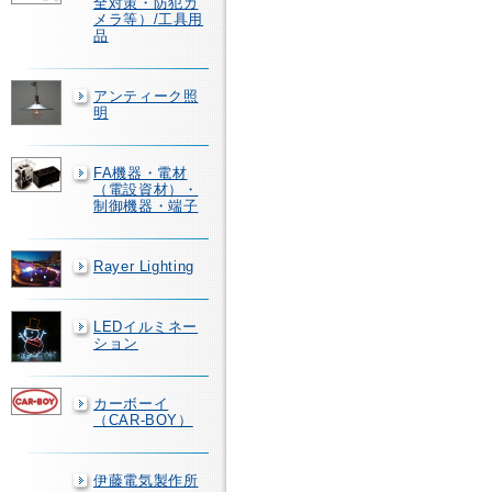
全対策・防犯カ
メラ等）/工具用
品
アンティーク照
明
FA機器・電材
（電設資材）・
制御機器・端子
Rayer Lighting
LEDイルミネー
ション
カーボーイ
（CAR-BOY）
伊藤電気製作所