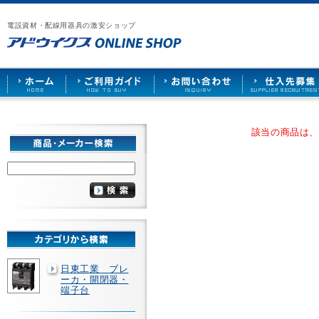
漏
ア
ご
お
仕
電
ド
利
問
入
ブ
電設資材・配線用器具の激安ショップ
ウ
用
い
先
レ
イ
ガ
合
募
ー
ク
イ
わ
集
カ
ス
ド
せ
ー
HOME
や
照
明
ソ
該当の商品は
ケ
ッ
ト
な
ど
を
激
安
で
販
売
日東工業 ブレ
ーカ・開閉器・
端子台