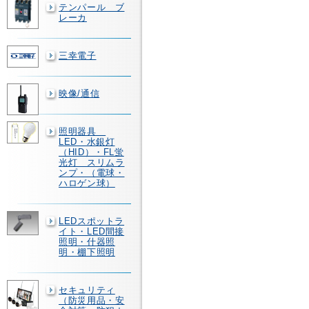
テンパール ブ
レーカ
三幸電子
映像/通信
照明器具
LED・水銀灯
（HID）・FL蛍
光灯 スリムラ
ンプ・（電球・
ハロゲン球）
LEDスポットラ
イト・LED間接
照明・什器照
明・棚下照明
セキュリティ
（防災用品・安