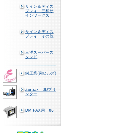
サイン＆ディス
プレィ 三和サ
インワークス
サイン＆ディス
プレィ その他
三洋スーパース
タンド
栄工業(栄ヒルズ)
Zortrax 3Dプリ
ンター
DM FAX用 86