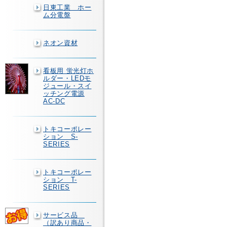
日東工業 ホー
ム分電盤
ネオン資材
看板用 蛍光灯ホ
ルダー・LEDモ
ジュール・スイ
ッチング電源
AC-DC
トキコーポレー
ション S-
SERIES
トキコーポレー
ション T-
SERIES
サービス品
（訳あり商品・