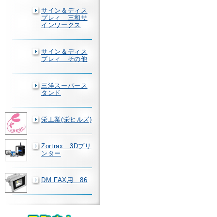
サイン＆ディス
プレィ 三和サ
インワークス
サイン＆ディス
プレィ その他
三洋スーパース
タンド
栄工業(栄ヒルズ)
Zortrax 3Dプリ
ンター
DM FAX用 86