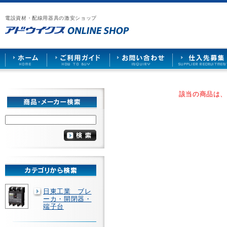
漏
ア
ご
お
仕
電
ド
利
問
入
ブ
電設資材・配線用器具の激安ショップ
ウ
用
い
先
レ
イ
ガ
合
募
ー
ク
イ
わ
集
カ
ス
ド
せ
ー
HOME
や
照
明
ソ
該当の商品は
ケ
ッ
ト
な
ど
を
激
安
で
販
売
日東工業 ブレ
ーカ・開閉器・
端子台