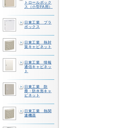
トロールボック
ス（小型FA用）
日東工業 プラ
ボックス
日東工業 熱対
策キャビネット
日東工業 情報
通信キャビネッ
ト
日東工業 防
塵・防水形キャ
ビネット
日東工業 熱関
連機器