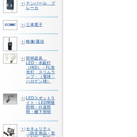
テンパール ブ
レーカ
三幸電子
映像/通信
照明器具
LED・水銀灯
（HID）・FL蛍
光灯 スリムラ
ンプ・（電球・
ハロゲン球）
LEDスポットラ
イト・LED間接
照明・什器照
明・棚下照明
セキュリティ
（防災用品・安