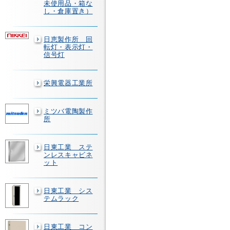
未使用品・箱な
し・倉庫置き）
日恵製作所 回
転灯・表示灯・
信号灯
栄興電器工業所
ミツバ電陶製作
所
日東工業 ステ
ンレスキャビネ
ット
日東工業 シス
テムラック
日東工業 コン