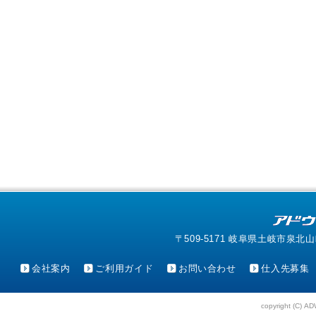
〒509-5171 岐阜県土岐市泉北山町4-1
会社案内
ご利用ガイド
お問い合わせ
仕入先募集
copyright (C) AD