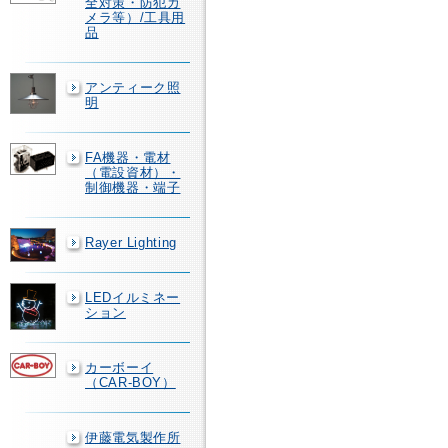
全対策・防犯カ
メラ等）/工具用
品
アンティーク照
明
FA機器・電材
（電設資材）・
制御機器・端子
Rayer Lighting
LEDイルミネー
ション
カーボーイ
（CAR-BOY）
伊藤電気製作所