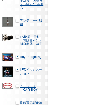
全対策・防犯カ
メラ等）/工具用
品
アンティーク照
明
FA機器・電材
（電設資材）・
制御機器・端子
Rayer Lighting
LEDイルミネー
ション
カーボーイ
（CAR-BOY）
伊藤電気製作所