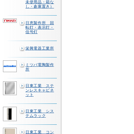
未使用品・箱な
し・倉庫置き）
日恵製作所 回
転灯・表示灯・
信号灯
栄興電器工業所
ミツバ電陶製作
所
日東工業 ステ
ンレスキャビネ
ット
日東工業 シス
テムラック
日東工業 コン