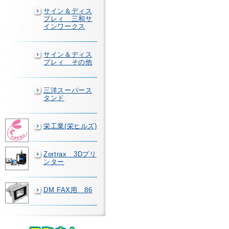
サイン＆ディス
プレィ 三和サ
インワークス
サイン＆ディス
プレィ その他
三洋スーパース
タンド
栄工業(栄ヒルズ)
Zortrax 3Dプリ
ンター
DM FAX用 86