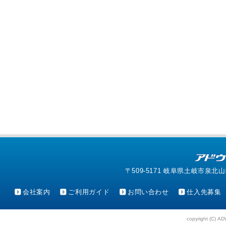
〒509-5171 岐阜県土岐市泉北山町4-1
会社案内
ご利用ガイド
お問い合わせ
仕入先募集
copyright (C) AD