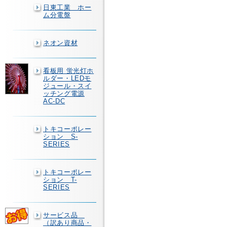
日東工業 ホー
ム分電盤
ネオン資材
看板用 蛍光灯ホ
ルダー・LEDモ
ジュール・スイ
ッチング電源
AC-DC
トキコーポレー
ション S-
SERIES
トキコーポレー
ション T-
SERIES
サービス品
（訳あり商品・