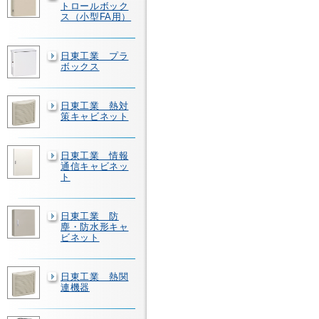
トロールボック
ス（小型FA用）
日東工業 プラ
ボックス
日東工業 熱対
策キャビネット
日東工業 情報
通信キャビネッ
ト
日東工業 防
塵・防水形キャ
ビネット
日東工業 熱関
連機器