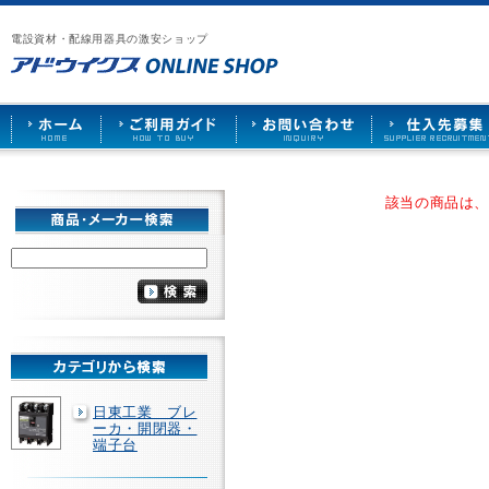
漏
ア
ご
お
仕
電
ド
利
問
入
ブ
電設資材・配線用器具の激安ショップ
ウ
用
い
先
レ
イ
ガ
合
募
ー
ク
イ
わ
集
カ
ス
ド
せ
ー
HOME
や
照
明
ソ
該当の商品は
ケ
ッ
ト
な
ど
を
激
安
で
販
売
日東工業 ブレ
ーカ・開閉器・
端子台