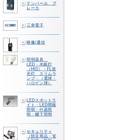
テンパール ブ
レーカ
三幸電子
映像/通信
照明器具
LED・水銀灯
（HID）・FL蛍
光灯 スリムラ
ンプ・（電球・
ハロゲン球）
LEDスポットラ
イト・LED間接
照明・什器照
明・棚下照明
セキュリティ
（防災用品・安