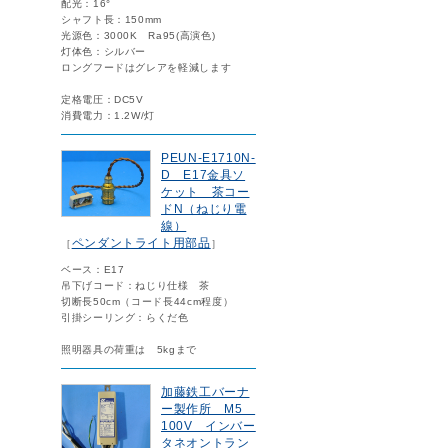
配光：16°
シャフト長：150mm
光源色：3000K Ra95(高演色)
灯体色：シルバー
ロングフードはグレアを軽減します
定格電圧：DC5V
消費電力：1.2W/灯
PEUN-E1710N-
D E17金具ソ
ケット 茶コー
ドN（ねじり電
線）
ペンダントライト用部品
［
］
ベース：E17
吊下げコード：ねじり仕様 茶
切断長50cm（コード長44cm程度）
引掛シーリング：らくだ色
照明器具の荷重は 5kgまで
加藤鉄工バーナ
ー製作所 M5
100V インバー
タネオントラン