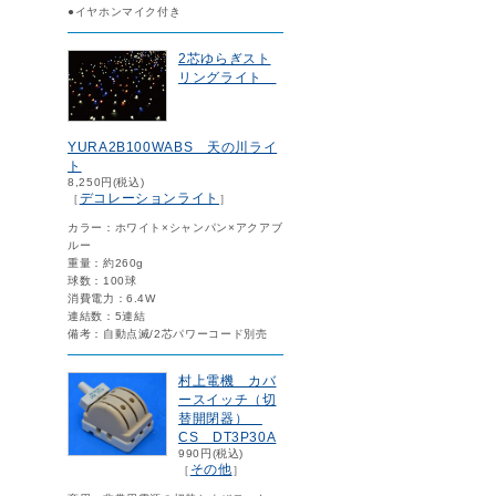
●イヤホンマイク付き
2芯ゆらぎスト
リングライト
YURA2B100WABS 天の川ライ
ト
8,250円(税込)
デコレーションライト
［
］
カラー：ホワイト×シャンパン×アクアブ
ルー
重量：約260g
球数：100球
消費電力：6.4W
連結数：5連結
備考：自動点滅/2芯パワーコード別売
村上電機 カバ
ースイッチ（切
替開閉器）
CS DT3P30A
990円(税込)
その他
［
］