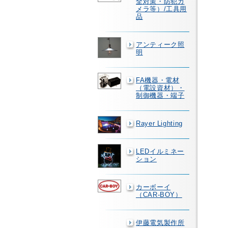
全対策・防犯カ
メラ等）/工具用
品
アンティーク照
明
FA機器・電材
（電設資材）・
制御機器・端子
Rayer Lighting
LEDイルミネー
ション
カーボーイ
（CAR-BOY）
伊藤電気製作所