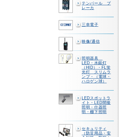
テンパール ブ
レーカ
三幸電子
映像/通信
照明器具
LED・水銀灯
（HID）・FL蛍
光灯 スリムラ
ンプ・（電球・
ハロゲン球）
LEDスポットラ
イト・LED間接
照明・什器照
明・棚下照明
セキュリティ
（防災用品・安