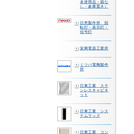
未使用品・箱な
し・倉庫置き）
日恵製作所 回
転灯・表示灯・
信号灯
栄興電器工業所
ミツバ電陶製作
所
日東工業 ステ
ンレスキャビネ
ット
日東工業 シス
テムラック
日東工業 コン