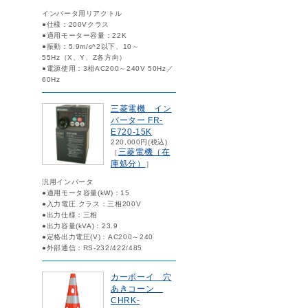
インバータ用リアクトル
●仕様：200Vクラス
●適用モーター容量：22K
●振動：5.9m/s^2以下、10～
55Hz（X、Y、Z各方向）
●電源使用：3相AC200～240V 50Hz／
60Hz
三菱電機 イン
バーター FR-
E720-15K
220,000円(税込)
三菱電機（在
［
庫処分）
］
汎用インバータ
●適用モータ容量(kW)：15
●入力電圧 クラス：三相200V
●出力仕様：三相
●出力容量(kVA)：23.9
●定格出力電圧(V)：AC200～240
●外部通信：RS-232/422/485
カーボーイ 穴
あきコーン
CHRK-