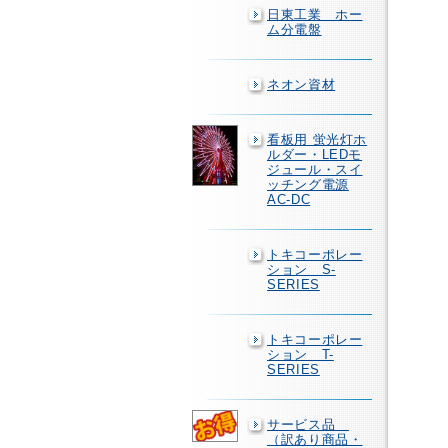
日東工業 ホー
ム分電盤
ネオン資材
看板用 蛍光灯ホ
ルダー・LEDモ
ジュール・スイ
ッチング電源
AC-DC
トキコーポレー
ション S-
SERIES
トキコーポレー
ション T-
SERIES
サービス品
（訳あり商品・