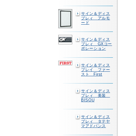
サイン＆ディス
プレィ アルモ
ード
サイン＆ディス
プレィ GXコー
ポレーション
サイン＆ディス
プレイ ファー
スト First
サイン＆ディス
プレィ 美装
BISOU
サイン＆ディス
プレィ タテヤ
マアドバンス