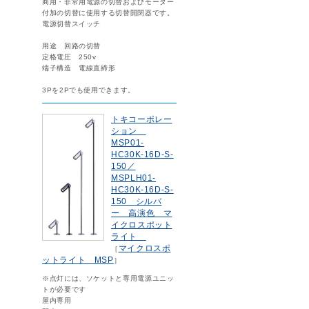
商用・非常用電源の切替およびモーター
付加の切替に使用する切替開閉器です。
電源切替スイッチ
用途 回路の切替
定格電圧 250v
端子構造 電線直締形
3Pを2Pでも使用できます。
トキコーポレー
ション
MSP01-
HC30K-16D-S-
150／
MSPLH01-
HC30K-16D-S-
150 シルバ
ー 高演色 マ
イクロスポット
ライト
マイクロスポ
［
ットライト MSP
］
※点灯には、ソケットと専用電源ユニッ
トが必要です
屋内専用