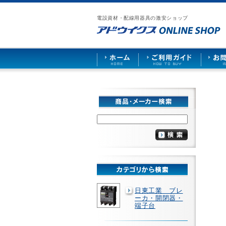
漏
ア
ご
お
仕
電
ド
利
問
入
ブ
電設資材・配線用器具の激安ショップ
ウ
用
い
先
レ
イ
ガ
合
募
ー
ク
イ
わ
集
カ
ス
ド
せ
ー
HOME
や
照
明
ソ
ケ
ッ
ト
な
ど
を
激
安
で
販
売
日東工業 ブレ
ーカ・開閉器・
端子台