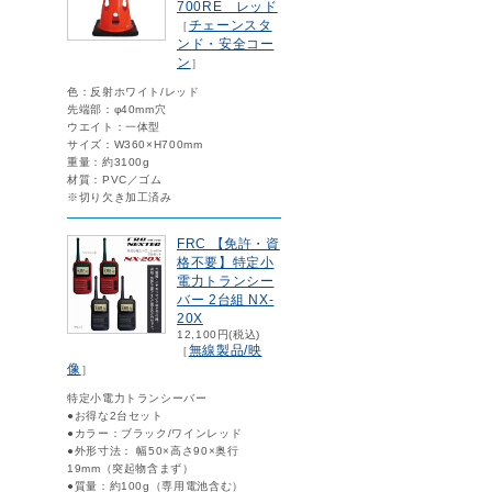
700RE レッド
チェーンスタ
［
ンド・安全コー
ン
］
色：反射ホワイト/レッド
先端部：φ40mm穴
ウエイト：一体型
サイズ：W360×H700mm
重量：約3100g
材質：PVC／ゴム
※切り欠き加工済み
FRC 【免許・資
格不要】特定小
電力トランシー
バー 2台組 NX-
20X
12,100円(税込)
無線製品/映
［
像
］
特定小電力トランシーバー
●お得な2台セット
●カラー：ブラック/ワインレッド
●外形寸法： 幅50×高さ90×奥行
19mm（突起物含まず）
●質量：約100g（専用電池含む）