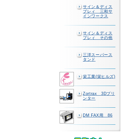
サイン＆ディス
プレィ 三和サ
インワークス
サイン＆ディス
プレィ その他
三洋スーパース
タンド
栄工業(栄ヒルズ)
Zortrax 3Dプリ
ンター
DM FAX用 86