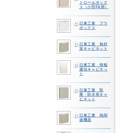
トロールボック
ス（小型FA用）
日東工業 プラ
ボックス
日東工業 熱対
策キャビネット
日東工業 情報
通信キャビネッ
ト
日東工業 防
塵・防水形キャ
ビネット
日東工業 熱関
連機器