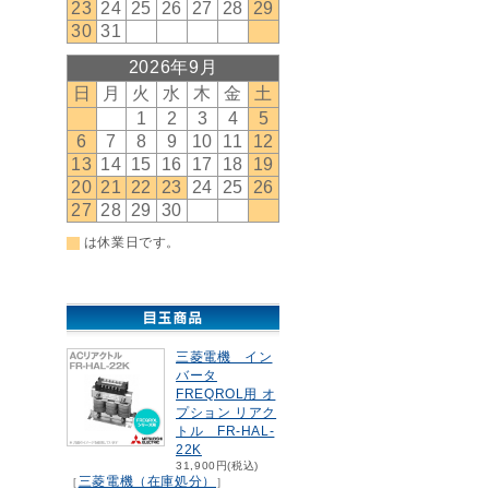
三菱電機 イン
バータ
FREQROL用 オ
プション リアク
トル FR-HAL-
22K
31,900円(税込)
三菱電機（在庫処分）
［
］