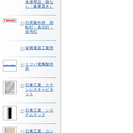
未使用品・箱な
し・倉庫置き）
日恵製作所 回
転灯・表示灯・
信号灯
栄興電器工業所
ミツバ電陶製作
所
日東工業 ステ
ンレスキャビネ
ット
日東工業 シス
テムラック
日東工業 コン