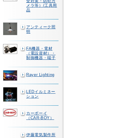
全対策・防犯カ
メラ等）/工具用
品
アンティーク照
明
FA機器・電材
（電設資材）・
制御機器・端子
Rayer Lighting
LEDイルミネー
ション
カーボーイ
（CAR-BOY）
伊藤電気製作所