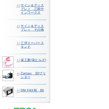
サイン＆ディス
プレィ 三和サ
インワークス
サイン＆ディス
プレィ その他
三洋スーパース
タンド
栄工業(栄ヒルズ)
Zortrax 3Dプリ
ンター
DM FAX用 86