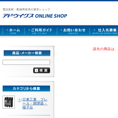
漏
ア
ご
お
仕
電
ド
利
問
入
ブ
電設資材・配線用器具の激安ショップ
ウ
用
い
先
レ
イ
ガ
合
募
ー
ク
イ
わ
集
カ
ス
ド
せ
ー
HOME
や
照
明
ソ
該当の商品は
ケ
ッ
ト
な
ど
を
激
安
で
販
売
日東工業 ブレ
ーカ・開閉器・
端子台