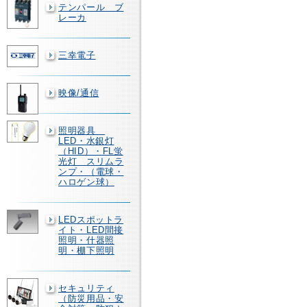
テンパール ブ
レーカ
三幸電子
映像/通信
照明器具
LED・水銀灯
（HID）・FL蛍
光灯 スリムラ
ンプ・（電球・
ハロゲン球）
LEDスポットラ
イト・LED間接
照明・什器照
明・棚下照明
セキュリティ
（防災用品・安