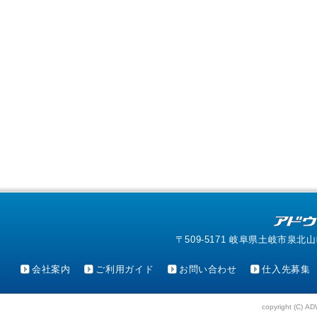
〒509-5171 岐阜県土岐市泉北山町4-1
会社案内
ご利用ガイド
お問い合わせ
仕入先募集
copyright (C) AD