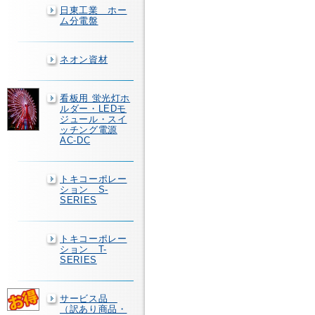
日東工業 ホー
ム分電盤
ネオン資材
看板用 蛍光灯ホ
ルダー・LEDモ
ジュール・スイ
ッチング電源
AC-DC
トキコーポレー
ション S-
SERIES
トキコーポレー
ション T-
SERIES
サービス品
（訳あり商品・