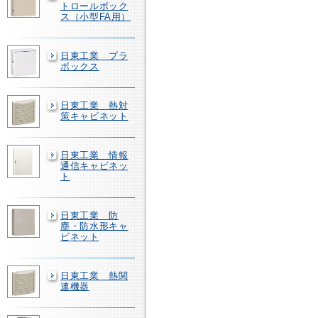
トロールボック
ス（小型FA用）
日東工業 プラ
ボックス
日東工業 熱対
策キャビネット
日東工業 情報
通信キャビネッ
ト
日東工業 防
塵・防水形キャ
ビネット
日東工業 熱関
連機器