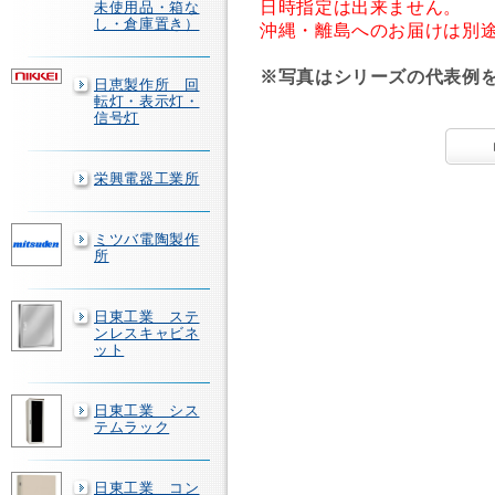
日時指定は出来ません。
未使用品・箱な
し・倉庫置き）
沖縄・離島へのお届けは別
※写真はシリーズの代表例
日恵製作所 回
転灯・表示灯・
信号灯
栄興電器工業所
ミツバ電陶製作
所
日東工業 ステ
ンレスキャビネ
ット
日東工業 シス
テムラック
日東工業 コン