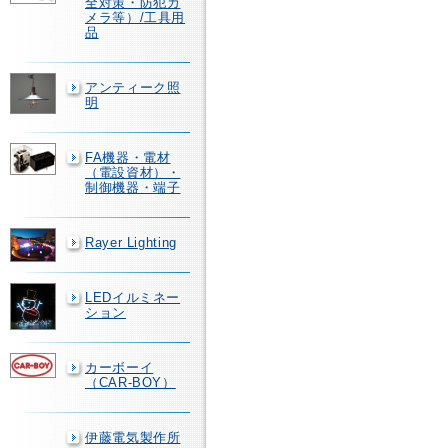
全対策・防犯カ
メラ等）/工具用
品
アンティーク照
明
FA機器・電材
（電設資材）・
制御機器・端子
Rayer Lighting
LEDイルミネー
ション
カーボーイ
（CAR-BOY）
伊藤電気製作所