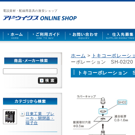
漏
ア
ご
お
仕
電
ド
利
問
入
ブ
電設資材・配線用器具の激安ショップ
ウ
用
い
先
レ
イ
ガ
合
募
ー
ク
イ
わ
集
カ
ス
ド
せ
ー
HOME
や
照
明
ソ
ホーム
>
トキコーポレーション
ケ
ーポレーション SH-02/2
ッ
ト
な
トキコーポレーション SH
ど
を
激
安
で
販
売
日東工業 ブレ
ーカ・開閉器・
端子台