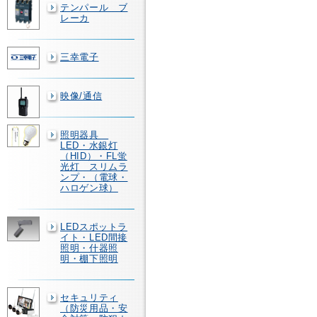
テンパール ブ
レーカ
三幸電子
映像/通信
照明器具
LED・水銀灯
（HID）・FL蛍
光灯 スリムラ
ンプ・（電球・
ハロゲン球）
LEDスポットラ
イト・LED間接
照明・什器照
明・棚下照明
セキュリティ
（防災用品・安