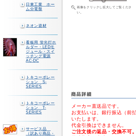
日東工業 ホー
画像をクリックし拡大してご覧くださ
ム分電盤
い。
ネオン資材
看板用 蛍光灯ホ
ルダー・LEDモ
ジュール・スイ
ッチング電源
AC-DC
トキコーポレー
ション S-
SERIES
トキコーポレー
メーカー直送品です。
ション T-
お支払いは、銀行振込（前
SERIES
いたします。
代金引換はできません。
サービス品
ご注文後の返品・交換不可
（訳あり商品・