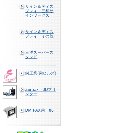
サイン＆ディス
プレィ 三和サ
インワークス
サイン＆ディス
プレィ その他
三洋スーパース
タンド
栄工業(栄ヒルズ)
Zortrax 3Dプリ
ンター
DM FAX用 86