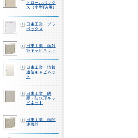
トロールボック
ス（小型FA用）
日東工業 プラ
ボックス
日東工業 熱対
策キャビネット
日東工業 情報
通信キャビネッ
ト
日東工業 防
塵・防水形キャ
ビネット
日東工業 熱関
連機器