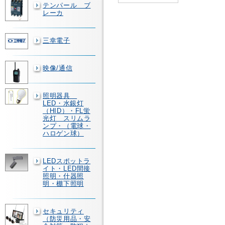
テンパール ブ
レーカ
三幸電子
映像/通信
照明器具
LED・水銀灯
（HID）・FL蛍
光灯 スリムラ
ンプ・（電球・
ハロゲン球）
LEDスポットラ
イト・LED間接
照明・什器照
明・棚下照明
セキュリティ
（防災用品・安