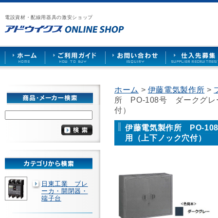
漏
ア
ご
お
仕
電
ド
利
問
入
ブ
電設資材・配線用器具の激安ショップ
ウ
用
い
先
レ
イ
ガ
合
募
ー
ク
イ
わ
集
カ
ス
ド
せ
ー
HOME
や
照
明
ソ
ホーム
>
伊藤電気製作所
>
ケ
所 PO-108号 ダーク
ッ
ト
付）
な
ど
伊藤電気製作所 PO-1
を
用（上下ノック穴付）
激
安
で
販
売
日東工業 ブレ
ーカ・開閉器・
端子台