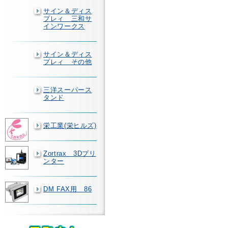
サイン＆ディス
プレィ 三和サ
インワークス
サイン＆ディス
プレィ その他
三洋スーパース
タンド
栄工業(栄ヒルズ)
Zortrax 3Dプリ
ンター
DM FAX用 86