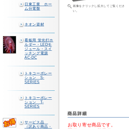
日東工業 ホー
画像をクリックし拡大してご覧くださ
ム分電盤
い。
ネオン資材
看板用 蛍光灯ホ
ルダー・LEDモ
ジュール・スイ
ッチング電源
AC-DC
トキコーポレー
ション S-
SERIES
トキコーポレー
ション T-
SERIES
サービス品
お取り寄せ商品です。
（訳あり商品・