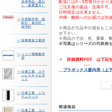
配送には4～5営業日かかり
未使用品・箱な
し・倉庫置き）
ご注文後の返品・交換不可
日時指定は出来ません。
沖縄・離島へのお届けは別
日恵製作所 回
転灯・表示灯・
信号灯
※商品が欠品中の場合もご
せ下さい。
※商品の寸法、色、重量、
栄興電器工業所
※写真はシリーズの代表例
ミツバ電陶製作
所
＜ 詳細資料PDF は下記
↓↓↓
プラボックス屋内用（
日東工業 ステ
ンレスキャビネ
ット
日東工業 シス
テムラック
日東工業 コン