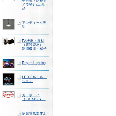
全対策・防犯カ
メラ等）/工具用
品
アンティーク照
明
FA機器・電材
（電設資材）・
制御機器・端子
Rayer Lighting
LEDイルミネー
ション
カーボーイ
（CAR-BOY）
伊藤電気製作所