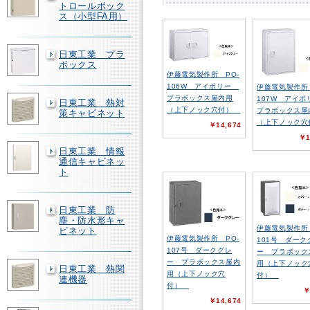
トロールボック
ス（小型FA用）
日東工業 プラ
ボックス
伊藤電気製作所 PO-
106W アイボリー
伊藤電気製作所 
プラボックス屋内用
107W アイ
日東工業 熱対
（上下ノック穴付）
プラボックス屋
策キャビネット
（上下ノック
￥14,674
￥1
日東工業 情報
通信キャビネッ
ト
日東工業 防
塵・防水形キャ
伊藤電気製作所 
ビネット
伊藤電気製作所 PO-
101号 ダーク
107号 ダークグレ
ー プラボック
ー プラボックス屋内
用（上下ノック
日東工業 熱関
用（上下ノック穴
付）
連機器
付）
￥
￥14,674