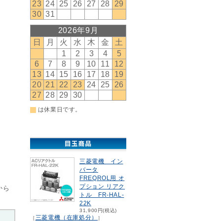
三菱電機 イン
バータ
FREQROL用 オ
プション リアク
から
トル FR-HAL-
22K
31,900円(税込)
三菱電機（在庫処分）
［
］