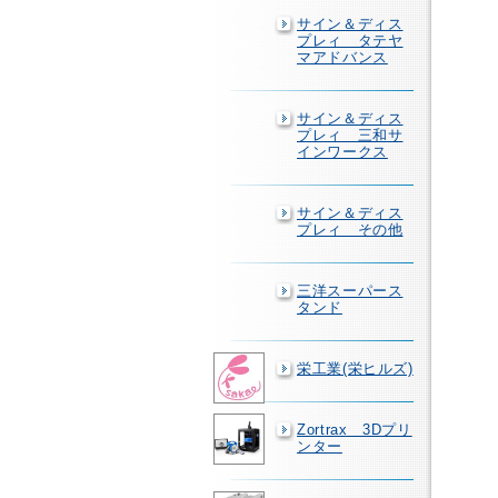
サイン＆ディス
プレィ タテヤ
マアドバンス
サイン＆ディス
プレィ 三和サ
インワークス
サイン＆ディス
プレィ その他
三洋スーパース
タンド
栄工業(栄ヒルズ)
Zortrax 3Dプリ
ンター