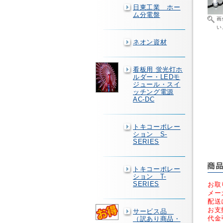
日東工業 ホー
ム分電盤
画
い
ネオン資材
看板用 蛍光灯ホ
ルダー・LEDモ
ジュール・スイ
ッチング電源
AC-DC
トキコーポレー
ション S-
SERIES
トキコーポレー
ション T-
SERIES
お取
メー
配送
お支
サービス品
代金
（訳あり商品・