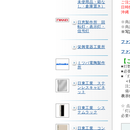
未使用品・箱な
ご注
し・倉庫置き）
日時
沖縄
※商
日恵製作所 回
転灯・表示灯・
※商
信号灯
※写
ファ
栄興電器工業所
ファ
【
ミツバ電陶製作
■灯
所
■必
■「
＜
日東工業 ステ
注文
ンレスキャビネ
備考
ット
表示
☆ 
日東工業 シス
「灯
テムラック
必要
日東工業 コン