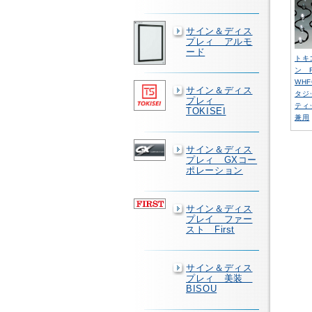
サイン＆ディス
プレィ アルモ
ード
トキ
ン F
WH
サイン＆ディス
タジ
プレィ
ティ
TOKISEI
兼用
サイン＆ディス
プレィ GXコー
ポレーション
サイン＆ディス
プレイ ファー
スト First
サイン＆ディス
プレィ 美装
BISOU