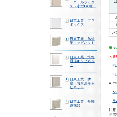
L
トロールボック
ス（小型FA用）
L
日東工業 プラ
ボックス
L
LP
日東工業 熱対
策キャビネット
※キ
＜各
日東工業 情報
通信キャビネッ
↓
ト
F
F
日東工業 防
塵・防水形キャ
■ 
ビネット
ソ
ラ
日東工業 熱関
連機器
注意
※標