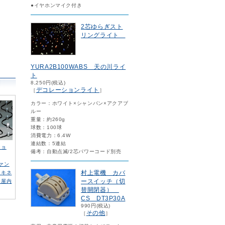
●イヤホンマイク付き
2芯ゆらぎスト
リングライト
YURA2B100WABS 天の川ライ
ト
8,250円(税込)
デコレーションライト
［
］
カラー：ホワイト×シャンパン×アクアブ
ルー
重量：約260g
球数：100球
消費電力：6.4W
連結数：5連結
ショ
備考：自動点滅/2芯パワーコード別売
ファン
村上電機 カバ
・キネ
ースイッチ（切
・屋内
替開閉器）
CS DT3P30A
990円(税込)
その他
［
］