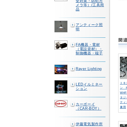
全対策・防犯カ
メラ等）/工具用
品
アンティーク照
明
FA機器・電材
（電設資材）・
制御機器・端子
Rayer Lighting
トキ
LEDイルミネー
ン F
ション
WH
タジ
ティ
カーボーイ
兼用
（CAR-BOY）
伊藤電気製作所