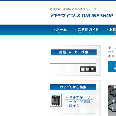
漏
ア
ご
お
仕
電
ド
利
問
入
ブ
電設資材・配線用器具の激安ショップ
ウ
用
い
先
レ
イ
ガ
合
募
ー
ク
イ
わ
集
カ
ス
ド
せ
ー
HOME
や
照
明
ソ
ホー
ケ
ック
ッ
キネ
ト
な
ど
を
激
安
で
販
売
日東工業 ブレ
ーカ・開閉器・
端子台