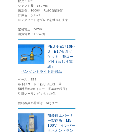
配光：16°
シャフト長：150mm
光源色：3000K Ra95(高演色)
灯体色：シルバー
ロングフードはグレアを軽減します
定格電圧：DC5V
消費電力：1.2W/灯
PEUN-E1710N-
D E17金具ソ
ケット 茶コー
ドN（ねじり電
線）
ペンダントライト用部品
［
］
ベース：E17
吊下げコード：ねじり仕様 茶
切断長50cm（コード長44cm程度）
引掛シーリング：らくだ色
照明器具の荷重は 5kgまで
加藤鉄工バーナ
ー製作所 M5
100V インバー
タネオントラン