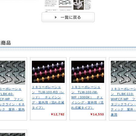
トキコーポレーショ
トキコーポレーショ
コーポレーショ
トキコーポレー
ン TLW-100-RD（レ
ン TLW-100-IW-
LBK-60-
ン FLBK-110-
ッド） チェイシン
WP（3000K） チェ
FCF-WP ファン
WHFCF-WP 
グ・屋内用（流れ点滅
イシング・屋外用（流
ックライン・キネ
タジックライン
タイプ）
れ点滅タイプ）
ック 屋外・屋内
ティック 屋外
￥12,782
￥14,553
兼用