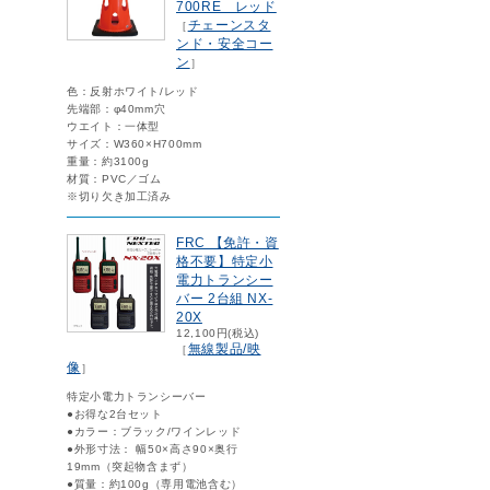
700RE レッド
チェーンスタ
［
ンド・安全コー
ン
］
色：反射ホワイト/レッド
先端部：φ40mm穴
ウエイト：一体型
サイズ：W360×H700mm
重量：約3100g
材質：PVC／ゴム
※切り欠き加工済み
FRC 【免許・資
格不要】特定小
電力トランシー
バー 2台組 NX-
20X
12,100円(税込)
無線製品/映
［
像
］
特定小電力トランシーバー
●お得な2台セット
●カラー：ブラック/ワインレッド
●外形寸法： 幅50×高さ90×奥行
19mm（突起物含まず）
●質量：約100g（専用電池含む）