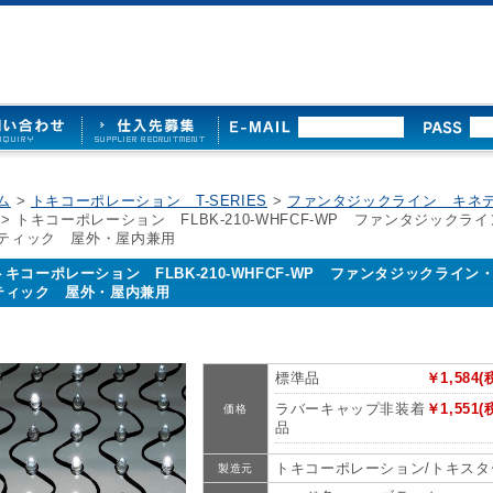
ム
>
トキコーポレーション T-SERIES
>
ファンタジックライン キネ
> トキコーポレーション FLBK-210-WHFCF-WP ファンタジックラ
ティック 屋外・屋内兼用
トキコーポレーション FLBK-210-WHFCF-WP ファンタジックライン
ティック 屋外・屋内兼用
標準品
￥1,584(
ラバーキャップ非装着
￥1,551(
価格
品
トキコーポレーション/トキスタ
製造元