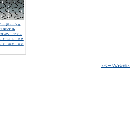
コーポレーショ
LBK-310-
FCF-WP ファン
ックライン・キネ
ック 屋外・屋内
↑ページの先頭