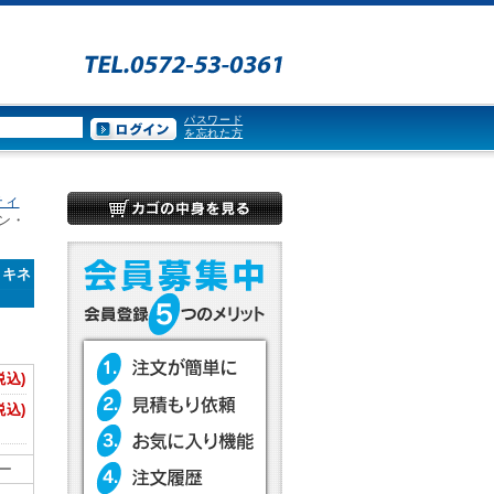
パスワード
を忘れた方
ティ
イン・
・キネ
税込)
税込)
ー