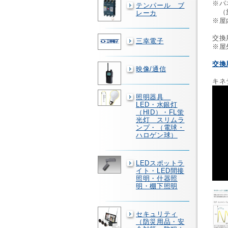
※パ
テンパール ブ
（施
レーカ
※屋
交換
三幸電子
※屋
交換
映像/通信
キネ
照明器具
LED・水銀灯
（HID）・FL蛍
光灯 スリムラ
ンプ・（電球・
ハロゲン球）
LEDスポットラ
イト・LED間接
照明・什器照
明・棚下照明
セキュリティ
（防災用品・安