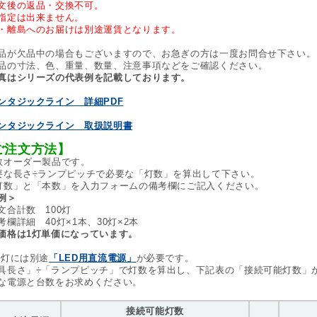
文後の返品・交換不可。
指定は出来ません。
・離島へのお届けは別途運賃となります。
品が欠品中の場合もございますので、お急ぎの方は一度お問合せ下さい。
品の寸法、色、重量、数量、注意事項などをご確認ください。
真はシリーズの代表例を記載しております。
ンタジックライン 詳細PDF
ンタジックライン 取扱説明書
ご注文方法】
数オーダー製品です。
要な長さ÷ランプピッチで必要な「灯数」を算出して下さい。
灯数」と「本数」を入力フォームの備考欄にご記入ください。
例＞
合計数 100灯
欄詳細 40灯×1本、30灯×2本
価格は1灯単価になっています。
点灯には別途
「LED用直流電源」
が必要です。
具長さ」÷「ランプピッチ」で灯数を算出し、下記表の「接続可能灯数」
な電源と台数をお求めください。
接続可能灯数