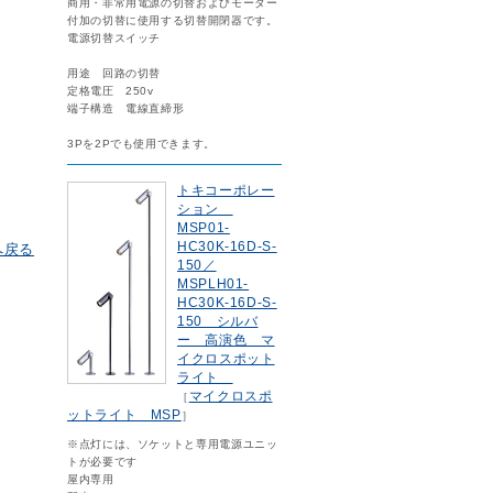
商用・非常用電源の切替およびモーター
付加の切替に使用する切替開閉器です。
電源切替スイッチ
用途 回路の切替
定格電圧 250v
端子構造 電線直締形
3Pを2Pでも使用できます。
トキコーポレー
ション
MSP01-
HC30K-16D-S-
へ戻る
150／
MSPLH01-
HC30K-16D-S-
150 シルバ
ー 高演色 マ
イクロスポット
ライト
マイクロスポ
［
ットライト MSP
］
※点灯には、ソケットと専用電源ユニッ
トが必要です
屋内専用