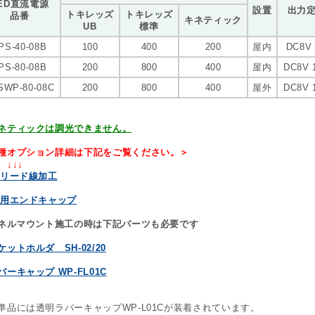
ED直流電源
設置
出力
トキレッズ
トキレッズ
品番
キネティック
UB
標準
PS-40-08B
100
400
200
屋内
DC8V
PS-80-08B
200
800
400
屋内
DC8V 
SWP-80-08C
200
800
400
屋外
DC8V 
ネティックは調光できません。
種オプション詳細は下記をご覧ください。＞
↓↓
Lリード線加工
L用エンドキャップ
パネルマウント施工の時は下記パーツも必要です
ケットホルダ SH-02/20
バーキャップ WP-FL01C
準品には透明ラバーキャップWP-L01Cが装着されています。