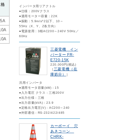
定格
インバータ用リアクトル
●仕様：200Vクラス
●適用モーター容量：22K
 5A
●振動：5.9m/s^2以下、10～
55Hz（X、Y、Z各方向）
10A
●電源使用：3相AC200～240V 50Hz／
60Hz
10A
三菱電機 イン
バーター FR-
E720-15K
220,000円(税込)
三菱電機（在
［
庫処分）
］
汎用インバータ
●適用モータ容量(kW)：15
●入力電圧 クラス：三相200V
●出力仕様：三相
●出力容量(kVA)：23.9
●定格出力電圧(V)：AC200～240
●外部通信：RS-232/422/485
カーボーイ 穴
あきコーン
CHRK-