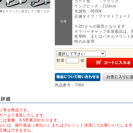
コード色 ：ブラック
ランプピッチ：210mm
光源色：6500K
像をクリックし拡大してご覧くださ
点滅タイプ：ファストフェード
。
仕様
※2灯からの販売となります
※ラバーキャップ非装着品は、
使用時、またはパネルマウント
時のみ使用
数量
個
商品番号：7088
り寄せ商品です。
カーより直送いたします。
には実働 3-5営業日かかります。
払いは、銀行振込（前払い）またはクレジット決済にてお願いいたします
引換はできません。