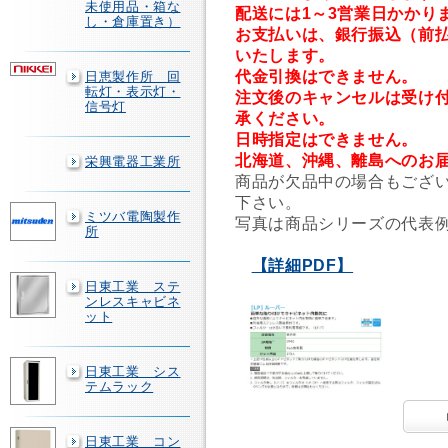
未使用品・箱な
配送には1～3営業日かかり
し・倉庫置き）
お支払いは、銀行振込（前
いたします。
代金引換はできません。
日恵製作所 回
転灯・表示灯・
注文後のキャンセルは受け
信号灯
承ください。
日時指定はできません。
北海道、沖縄、離島へのお
栄興電器工業所
商品が欠品中の場合もござ
下さい。
ミツバ電陶製作
写真は商品シリーズの代表
所
【詳細PDF】
日東工業 ステ
ンレスキャビネ
ット
日東工業 シス
テムラック
日東工業 コン