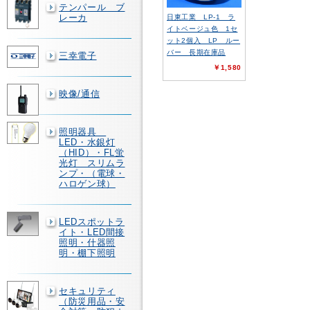
テンパール ブ
レーカ
日東工業 LP-1 ラ
イトベージュ色 1セ
ット2個入 LP ルー
バー 長期在庫品
三幸電子
￥1,580
映像/通信
照明器具
LED・水銀灯
（HID）・FL蛍
光灯 スリムラ
ンプ・（電球・
ハロゲン球）
LEDスポットラ
イト・LED間接
照明・什器照
明・棚下照明
セキュリティ
（防災用品・安