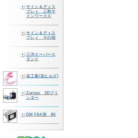
サイン＆ディス
プレィ 三和サ
インワークス
サイン＆ディス
プレィ その他
三洋スーパース
タンド
栄工業(栄ヒルズ)
Zortrax 3Dプリ
ンター
DM FAX用 86