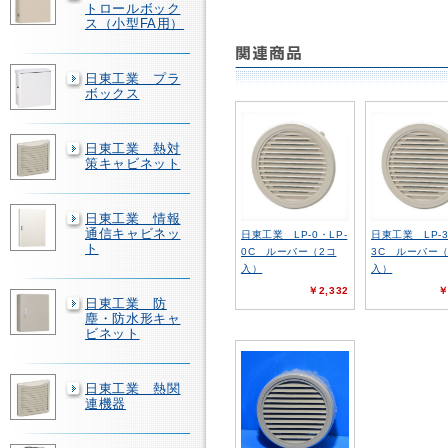
トロールボック
ス（小型FA用）
日東工業 プラ
ボックス
日東工業 熱対
策キャビネット
日東工業 情報
通信キャビネッ
日東工業 LP-0・LP-
日東工業 LP-3
ト
0C ルーバー（2コ
3C ルーバー（
入）
入）
￥2,332
￥
日東工業 防
塵・防水形キャ
ビネット
日東工業 熱関
連機器