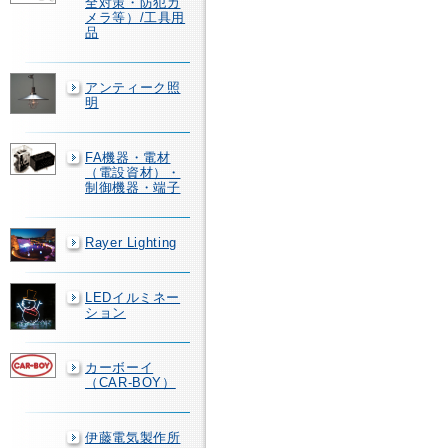
全対策・防犯カ
メラ等）/工具用
品
アンティーク照
明
FA機器・電材
（電設資材）・
制御機器・端子
Rayer Lighting
LEDイルミネー
ション
カーボーイ
（CAR-BOY）
伊藤電気製作所