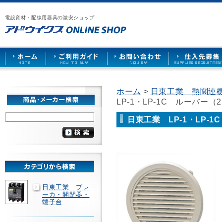
漏
ア
ご
お
仕
電
ド
利
問
入
ブ
電設資材・配線用器具の激安ショップ
ウ
用
い
先
レ
イ
ガ
合
募
ー
ク
イ
わ
集
カ
ス
ド
せ
ー
HOME
や
照
明
ソ
ホーム
>
日東工業 熱関連
ケ
LP-1・LP-1C ルーバー（
ッ
ト
な
日東工業 LP-1・LP-
ど
を
激
安
で
販
売
日東工業 ブレ
ーカ・開閉器・
端子台