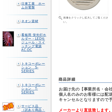
日東工業 ホー
ム分電盤
画像をクリックし拡大してご覧くださ
ネオン資材
い。
看板用 蛍光灯ホ
ルダー・LEDモ
ジュール・スイ
ッチング電源
AC-DC
トキコーポレー
ション S-
SERIES
トキコーポレー
ション T-
お届け先の【事業所名・会
SERIES
個人名のみのお客様には配
キャンセルとなりますので
サービス品
メーカーより直送致します
（訳あり商品・