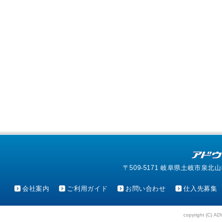
〒509-5171 岐阜県土岐市泉北山町4-1
会社案内
ご利用ガイド
お問い合わせ
仕入先募集
copyright (C) AD