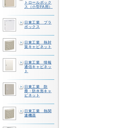
トロールボック
ス（小型FA用）
日東工業 プラ
ボックス
日東工業 熱対
策キャビネット
日東工業 情報
通信キャビネッ
ト
日東工業 防
塵・防水形キャ
ビネット
日東工業 熱関
連機器