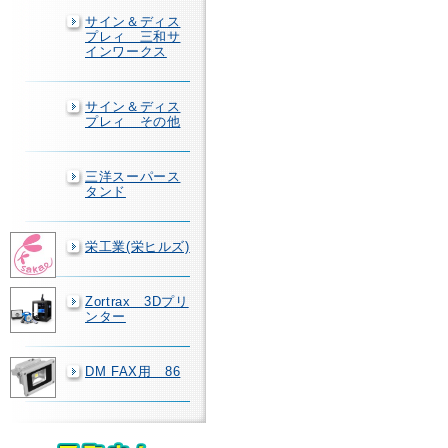
サイン＆ディス
プレィ 三和サ
インワークス
サイン＆ディス
プレィ その他
三洋スーパース
タンド
栄工業(栄ヒルズ)
Zortrax 3Dプリ
ンター
DM FAX用 86