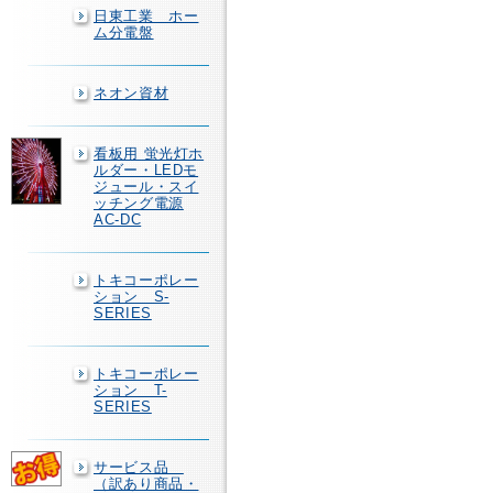
日東工業 ホー
ム分電盤
ネオン資材
看板用 蛍光灯ホ
ルダー・LEDモ
ジュール・スイ
ッチング電源
AC-DC
トキコーポレー
ション S-
SERIES
トキコーポレー
ション T-
SERIES
サービス品
（訳あり商品・