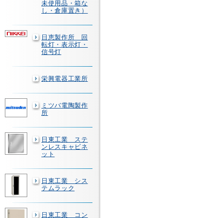
未使用品・箱な
し・倉庫置き）
日恵製作所 回
転灯・表示灯・
信号灯
栄興電器工業所
ミツバ電陶製作
所
日東工業 ステ
ンレスキャビネ
ット
日東工業 シス
テムラック
日東工業 コン