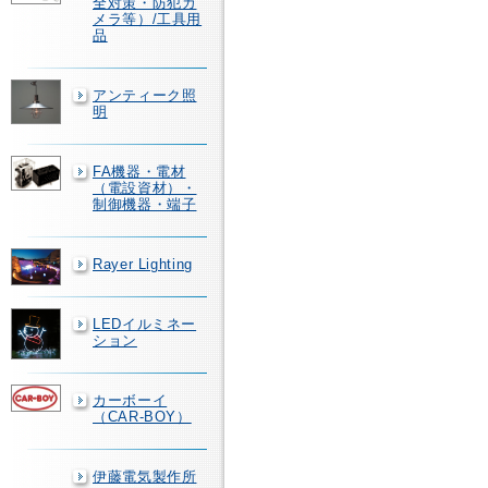
全対策・防犯カ
メラ等）/工具用
品
アンティーク照
明
FA機器・電材
（電設資材）・
制御機器・端子
Rayer Lighting
LEDイルミネー
ション
カーボーイ
（CAR-BOY）
伊藤電気製作所