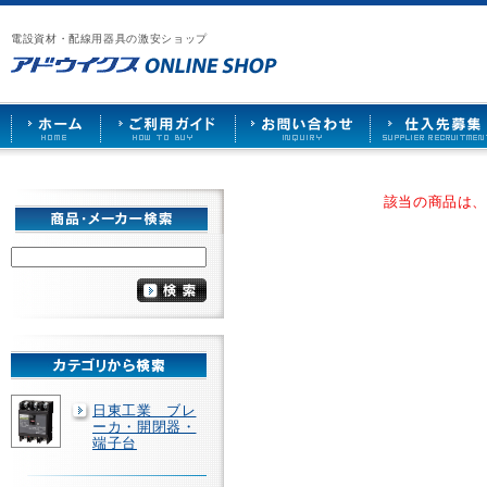
漏
ア
ご
お
仕
電
ド
利
問
入
ブ
電設資材・配線用器具の激安ショップ
ウ
用
い
先
レ
イ
ガ
合
募
ー
ク
イ
わ
集
カ
ス
ド
せ
ー
HOME
や
照
明
ソ
該当の商品は
ケ
ッ
ト
な
ど
を
激
安
で
販
売
日東工業 ブレ
ーカ・開閉器・
端子台