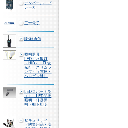
テンパール ブ
レーカ
三幸電子
映像/通信
照明器具
LED・水銀灯
（HID）・FL蛍
光灯 スリムラ
ンプ・（電球・
ハロゲン球）
LEDスポットラ
イト・LED間接
照明・什器照
明・棚下照明
セキュリティ
（防災用品・安