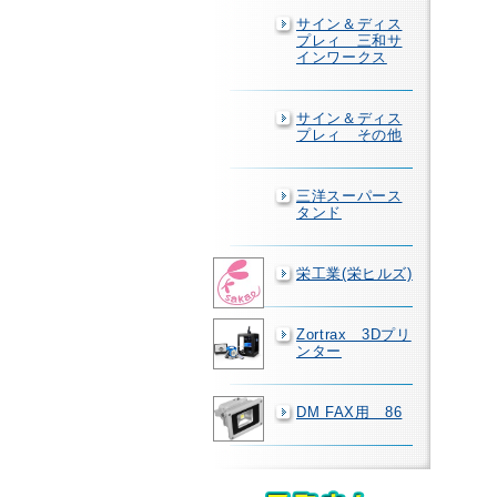
サイン＆ディス
プレィ 三和サ
インワークス
サイン＆ディス
プレィ その他
三洋スーパース
タンド
栄工業(栄ヒルズ)
Zortrax 3Dプリ
ンター
DM FAX用 86