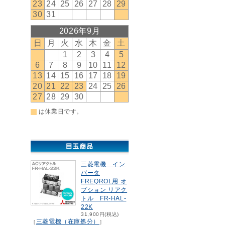
三菱電機 イン
バータ
FREQROL用 オ
プション リアク
トル FR-HAL-
22K
31,900円(税込)
三菱電機（在庫処分）
［
］