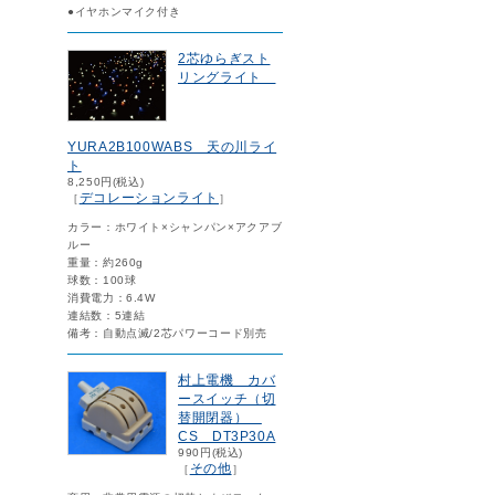
●イヤホンマイク付き
2芯ゆらぎスト
リングライト
YURA2B100WABS 天の川ライ
ト
8,250円(税込)
デコレーションライト
［
］
カラー：ホワイト×シャンパン×アクアブ
ルー
重量：約260g
球数：100球
消費電力：6.4W
連結数：5連結
備考：自動点滅/2芯パワーコード別売
村上電機 カバ
ースイッチ（切
替開閉器）
CS DT3P30A
990円(税込)
その他
［
］