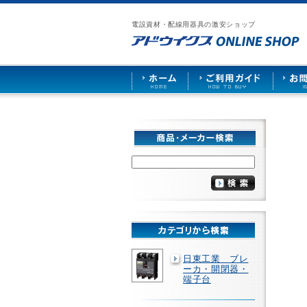
漏
ア
ご
お
仕
電
ド
利
問
入
ブ
電設資材・配線用器具の激安ショップ
ウ
用
い
先
レ
イ
ガ
合
募
ー
ク
イ
わ
集
カ
ス
ド
せ
ー
HOME
や
照
明
ソ
ケ
ッ
ト
な
ど
を
激
安
で
販
売
日東工業 ブレ
ーカ・開閉器・
端子台