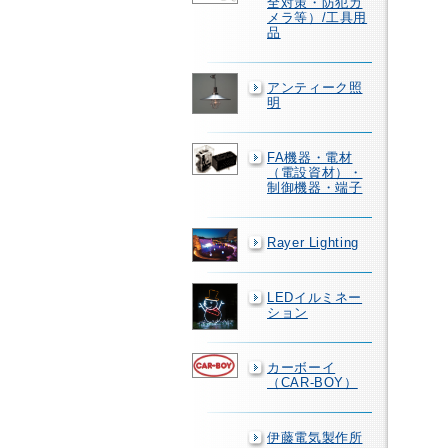
全対策・防犯カ
メラ等）/工具用
品
アンティーク照
明
FA機器・電材
（電設資材）・
制御機器・端子
Rayer Lighting
LEDイルミネー
ション
カーボーイ
（CAR-BOY）
伊藤電気製作所