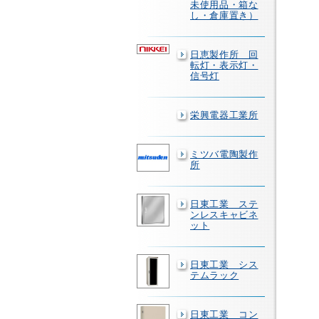
未使用品・箱な
し・倉庫置き）
日恵製作所 回
転灯・表示灯・
信号灯
栄興電器工業所
ミツバ電陶製作
所
日東工業 ステ
ンレスキャビネ
ット
日東工業 シス
テムラック
日東工業 コン