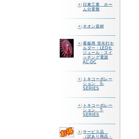
日東工業 ホー
ム分電盤
ネオン資材
看板用 蛍光灯ホ
ルダー・LEDモ
ジュール・スイ
ッチング電源
AC-DC
トキコーポレー
ション S-
SERIES
トキコーポレー
ション T-
SERIES
サービス品
（訳あり商品・