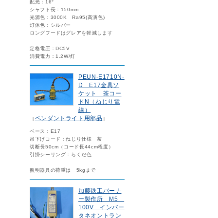
配光：16°
シャフト長：150mm
光源色：3000K Ra95(高演色)
灯体色：シルバー
ロングフードはグレアを軽減します
定格電圧：DC5V
消費電力：1.2W/灯
PEUN-E1710N-
D E17金具ソ
ケット 茶コー
ドN（ねじり電
線）
ペンダントライト用部品
［
］
ベース：E17
吊下げコード：ねじり仕様 茶
切断長50cm（コード長44cm程度）
引掛シーリング：らくだ色
照明器具の荷重は 5kgまで
加藤鉄工バーナ
ー製作所 M5
100V インバー
タネオントラン