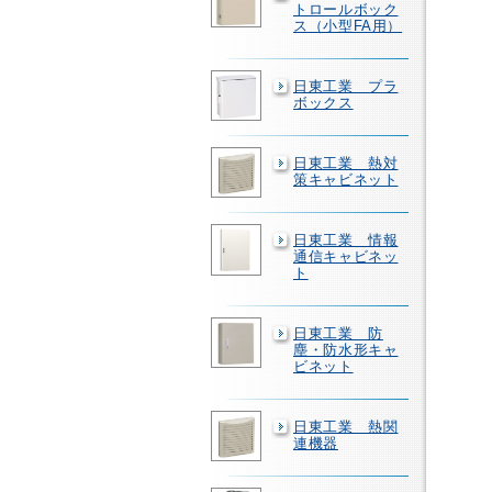
トロールボック
ス（小型FA用）
日東工業 プラ
ボックス
日東工業 熱対
策キャビネット
日東工業 情報
通信キャビネッ
ト
日東工業 防
塵・防水形キャ
ビネット
日東工業 熱関
連機器