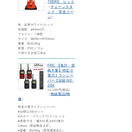
700RE レッド
チェーンスタ
［
ンド・安全コー
ン
］
色：反射ホワイト/レッド
先端部：φ40mm穴
ウエイト：一体型
サイズ：W360×H700mm
重量：約3100g
材質：PVC／ゴム
※切り欠き加工済み
FRC 【免許・資
格不要】特定小
電力トランシー
バー 2台組 NX-
20X
12,100円(税込)
無線製品/映
［
像
］
特定小電力トランシーバー
●お得な2台セット
●カラー：ブラック/ワインレッド
●外形寸法： 幅50×高さ90×奥行
19mm（突起物含まず）
●質量：約100g（専用電池含む）