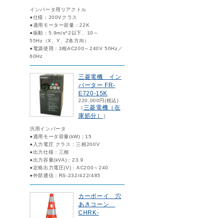
インバータ用リアクトル
●仕様：200Vクラス
●適用モーター容量：22K
●振動：5.9m/s^2以下、10～
55Hz（X、Y、Z各方向）
●電源使用：3相AC200～240V 50Hz／
60Hz
三菱電機 イン
バーター FR-
E720-15K
220,000円(税込)
三菱電機（在
［
庫処分）
］
汎用インバータ
●適用モータ容量(kW)：15
●入力電圧 クラス：三相200V
●出力仕様：三相
●出力容量(kVA)：23.9
●定格出力電圧(V)：AC200～240
●外部通信：RS-232/422/485
カーボーイ 穴
あきコーン
CHRK-