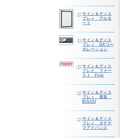
サイン＆ディス
プレィ アルモ
ード
サイン＆ディス
プレィ GXコー
ポレーション
サイン＆ディス
プレイ ファー
スト First
サイン＆ディス
プレィ 美装
BISOU
サイン＆ディス
プレィ タテヤ
マアドバンス