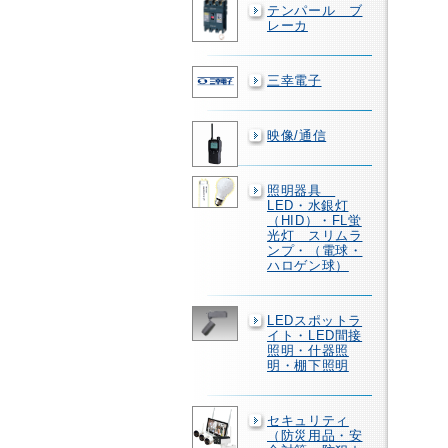
テンパール ブ
レーカ
三幸電子
映像/通信
照明器具
LED・水銀灯
（HID）・FL蛍
光灯 スリムラ
ンプ・（電球・
ハロゲン球）
LEDスポットラ
イト・LED間接
照明・什器照
明・棚下照明
セキュリティ
（防災用品・安