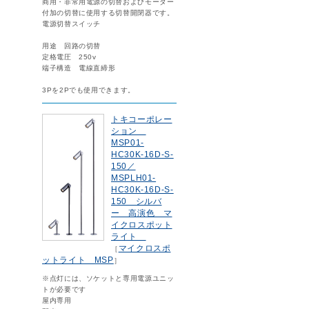
商用・非常用電源の切替およびモーター
付加の切替に使用する切替開閉器です。
電源切替スイッチ
用途 回路の切替
定格電圧 250v
端子構造 電線直締形
3Pを2Pでも使用できます。
トキコーポレー
ション
MSP01-
HC30K-16D-S-
150／
MSPLH01-
HC30K-16D-S-
150 シルバ
ー 高演色 マ
イクロスポット
ライト
マイクロスポ
［
ットライト MSP
］
※点灯には、ソケットと専用電源ユニッ
トが必要です
屋内専用