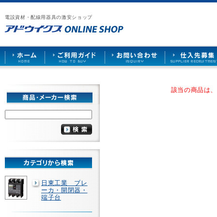
漏
ア
ご
お
仕
電
ド
利
問
入
ブ
電設資材・配線用器具の激安ショップ
ウ
用
い
先
レ
イ
ガ
合
募
ー
ク
イ
わ
集
カ
ス
ド
せ
ー
HOME
や
照
明
ソ
該当の商品は
ケ
ッ
ト
な
ど
を
激
安
で
販
売
日東工業 ブレ
ーカ・開閉器・
端子台