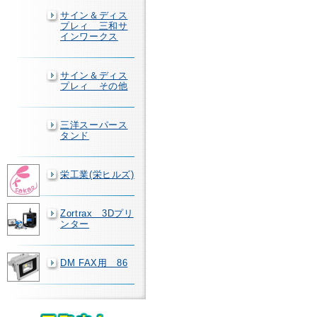
サイン＆ディス
プレィ 三和サ
インワークス
サイン＆ディス
プレィ その他
三洋スーパース
タンド
栄工業(栄ヒルズ)
Zortrax 3Dプリ
ンター
DM FAX用 86