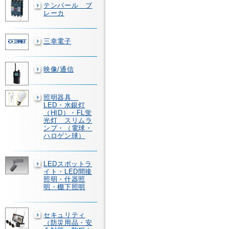
テンパール ブ
レーカ
三幸電子
映像/通信
照明器具
LED・水銀灯
（HID）・FL蛍
光灯 スリムラ
ンプ・（電球・
ハロゲン球）
LEDスポットラ
イト・LED間接
照明・什器照
明・棚下照明
セキュリティ
（防災用品・安