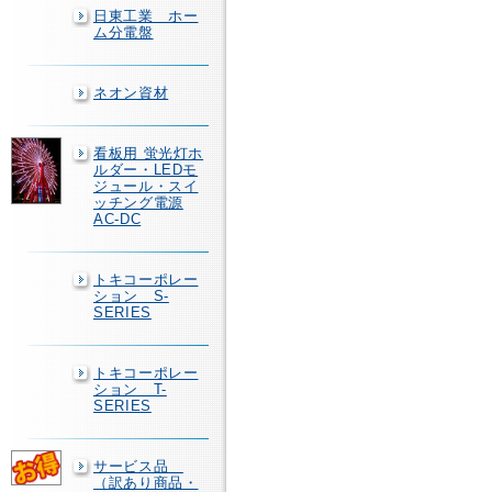
日東工業 ホー
ム分電盤
ネオン資材
看板用 蛍光灯ホ
ルダー・LEDモ
ジュール・スイ
ッチング電源
AC-DC
トキコーポレー
ション S-
SERIES
トキコーポレー
ション T-
SERIES
サービス品
（訳あり商品・