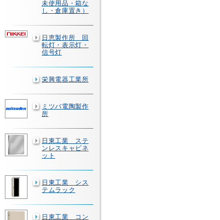
未使用品・箱な
し・倉庫置き）
日恵製作所 回
転灯・表示灯・
信号灯
栄興電器工業所
ミツバ電陶製作
所
日東工業 ステ
ンレスキャビネ
ット
日東工業 シス
テムラック
日東工業 コン