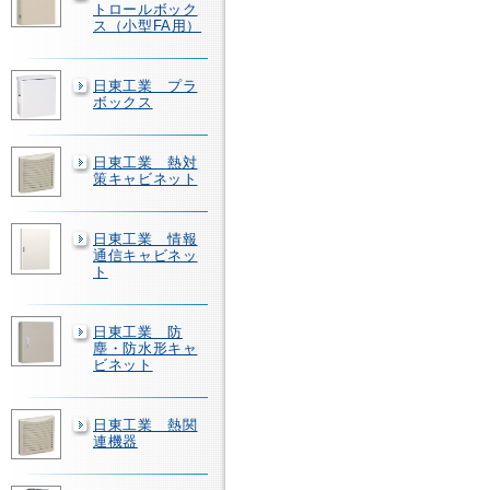
トロールボック
ス（小型FA用）
日東工業 プラ
ボックス
日東工業 熱対
策キャビネット
日東工業 情報
通信キャビネッ
ト
日東工業 防
塵・防水形キャ
ビネット
日東工業 熱関
連機器