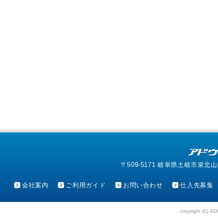
〒509-5171 岐阜県土岐市泉北山町4-1
会社案内
ご利用ガイド
お問い合わせ
仕入先募集
copyright (C) AD