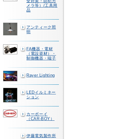
全対策・防犯カ
メラ等）/工具用
品
アンティーク照
明
FA機器・電材
（電設資材）・
制御機器・端子
Rayer Lighting
LEDイルミネー
ション
カーボーイ
（CAR-BOY）
伊藤電気製作所