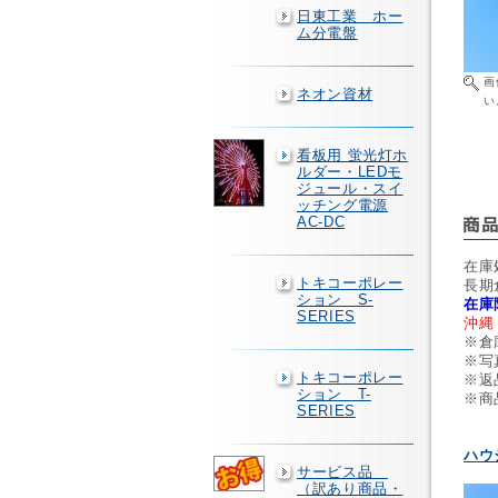
日東工業 ホー
ム分電盤
画
ネオン資材
い
看板用 蛍光灯ホ
ルダー・LEDモ
ジュール・スイ
ッチング電源
AC-DC
在庫
トキコーポレー
長期
ション S-
在庫
SERIES
沖縄
※倉
※写
トキコーポレー
※返
ション T-
※商
SERIES
ハウ
サービス品
（訳あり商品・