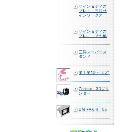
サイン＆ディス
プレィ 三和サ
インワークス
サイン＆ディス
プレィ その他
三洋スーパース
タンド
栄工業(栄ヒルズ)
Zortrax 3Dプリ
ンター
DM FAX用 86