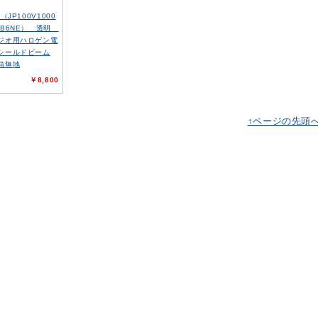
E（JP100V1000
SB6NE） 透明
ジオ用ハロゲン電
シールドビーム
箱無地
￥8,800
↑ページの先頭