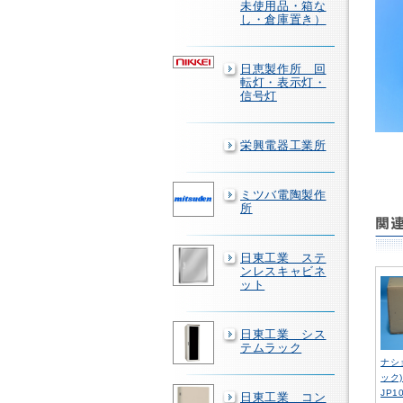
未使用品・箱な
し・倉庫置き）
日恵製作所 回
転灯・表示灯・
信号灯
栄興電器工業所
ミツバ電陶製作
所
日東工業 ステ
ンレスキャビネ
ット
日東工業 シス
テムラック
ナシ
ック
JP1
日東工業 コン