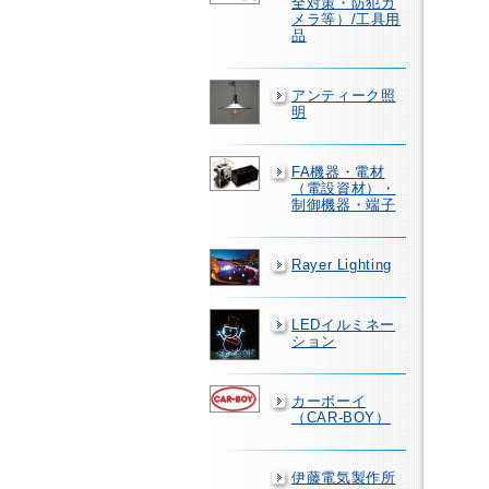
全対策・防犯カ
メラ等）/工具用
品
アンティーク照
明
FA機器・電材
（電設資材）・
制御機器・端子
Rayer Lighting
LEDイルミネー
ション
カーボーイ
（CAR-BOY）
伊藤電気製作所