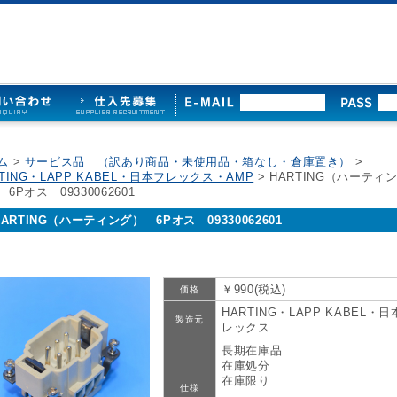
ム
>
サービス品 （訳あり商品・未使用品・箱なし・倉庫置き）
>
RTING・LAPP KABEL・日本フレックス・AMP
> HARTING（ハーティ
6Pオス 09330062601
HARTING（ハーティング） 6Pオス 09330062601
￥990(税込)
価格
HARTING・LAPP KABEL・
製造元
レックス
長期在庫品
在庫処分
在庫限り
仕様