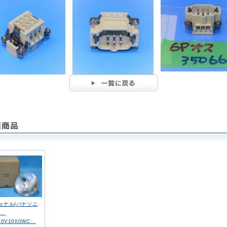
ョナル(パナソニ
)
00V1000WC