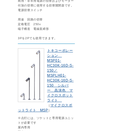
商用・非常用電源の切替およびモーター
付加の切替に使用する切替開閉器です。
電源切替スイッチ
用途 回路の切替
定格電圧 250v
端子構造 電線直締形
3Pを2Pでも使用できます。
トキコーポレー
ション
MSP01-
HC30K-16D-S-
150／
MSPLH01-
HC30K-16D-S-
150 シルバ
ー 高演色 マ
イクロスポット
ライト
マイクロスポ
［
ットライト MSP
］
※点灯には、ソケットと専用電源ユニッ
トが必要です
屋内専用