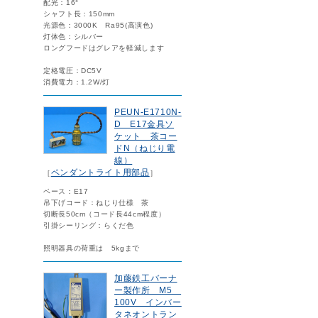
配光：16°
シャフト長：150mm
光源色：3000K Ra95(高演色)
灯体色：シルバー
ロングフードはグレアを軽減します
定格電圧：DC5V
消費電力：1.2W/灯
PEUN-E1710N-
D E17金具ソ
ケット 茶コー
ドN（ねじり電
線）
ペンダントライト用部品
［
］
ベース：E17
吊下げコード：ねじり仕様 茶
切断長50cm（コード長44cm程度）
引掛シーリング：らくだ色
照明器具の荷重は 5kgまで
加藤鉄工バーナ
ー製作所 M5
100V インバー
タネオントラン