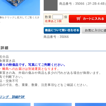
商品番号：35066（2F-2B-4-4B
数量
個
像をクリックし拡大してご覧くださ
在庫あと1個
。
商品番号：35066
処分品
倉庫置き品
限りの特価品です。写真にてご判断ください。
・離島へのお届けは別途運賃となります。
庫置きの為、外箱の傷みや商品も多少の汚れがある場合が御座います。
真で判断下さい。
品・交換不可
品の寸法、色、重量、数量、注意事項などをご確認ください。
ジング 詳細PDF