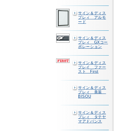
サイン＆ディス
プレィ アルモ
ード
サイン＆ディス
プレィ GXコー
ポレーション
サイン＆ディス
プレイ ファー
スト First
サイン＆ディス
プレィ 美装
BISOU
サイン＆ディス
プレィ タテヤ
マアドバンス