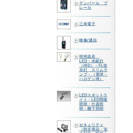
テンパール ブ
レーカ
三幸電子
映像/通信
照明器具
LED・水銀灯
（HID）・FL蛍
光灯 スリムラ
ンプ・（電球・
ハロゲン球）
LEDスポットラ
イト・LED間接
照明・什器照
明・棚下照明
セキュリティ
（防災用品・安