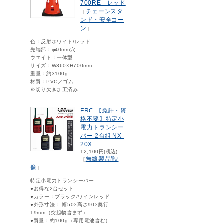
700RE レッド
チェーンスタ
［
ンド・安全コー
ン
］
色：反射ホワイト/レッド
先端部：φ40mm穴
ウエイト：一体型
サイズ：W360×H700mm
重量：約3100g
材質：PVC／ゴム
※切り欠き加工済み
FRC 【免許・資
格不要】特定小
電力トランシー
バー 2台組 NX-
20X
12,100円(税込)
無線製品/映
［
像
］
特定小電力トランシーバー
●お得な2台セット
●カラー：ブラック/ワインレッド
●外形寸法： 幅50×高さ90×奥行
19mm（突起物含まず）
●質量：約100g（専用電池含む）