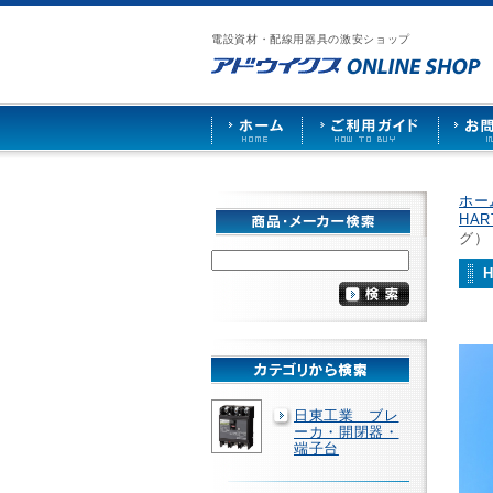
漏
ア
ご
お
仕
電
ド
利
問
入
ブ
電設資材・配線用器具の激安ショップ
ウ
用
い
先
レ
イ
ガ
合
募
ー
ク
イ
わ
集
カ
ス
ド
せ
ー
HOME
や
照
明
ソ
ホー
ケ
HA
ッ
グ） 
ト
な
ど
を
激
安
で
販
売
日東工業 ブレ
ーカ・開閉器・
端子台