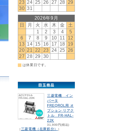
三菱電機 イン
バータ
FREQROL用 オ
プション リアク
トル FR-HAL-
22K
31,900円(税込)
三菱電機（在庫処分）
［
］