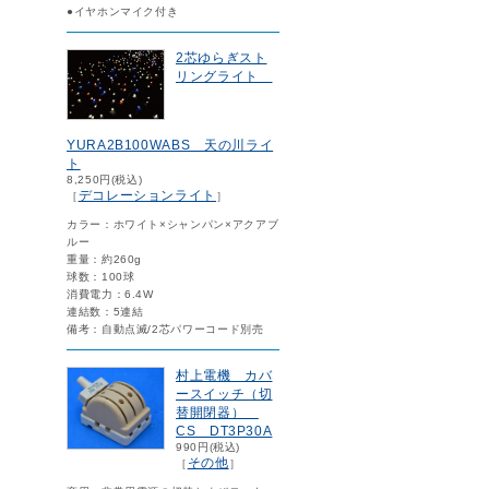
●イヤホンマイク付き
2芯ゆらぎスト
リングライト
YURA2B100WABS 天の川ライ
ト
8,250円(税込)
デコレーションライト
［
］
カラー：ホワイト×シャンパン×アクアブ
ルー
重量：約260g
球数：100球
消費電力：6.4W
連結数：5連結
備考：自動点滅/2芯パワーコード別売
村上電機 カバ
ースイッチ（切
替開閉器）
CS DT3P30A
990円(税込)
その他
［
］