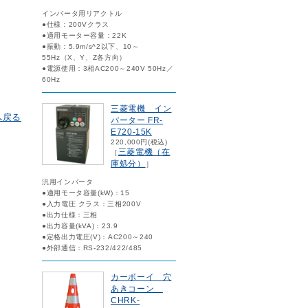
インバータ用リアクトル
●仕様：200Vクラス
●適用モーター容量：22K
●振動：5.9m/s^2以下、10～
55Hz（X、Y、Z各方向）
●電源使用：3相AC200～240V 50Hz／
60Hz
三菱電機 イン
へ戻る
バーター FR-
E720-15K
220,000円(税込)
三菱電機（在
［
庫処分）
］
汎用インバータ
●適用モータ容量(kW)：15
●入力電圧 クラス：三相200V
●出力仕様：三相
●出力容量(kVA)：23.9
●定格出力電圧(V)：AC200～240
●外部通信：RS-232/422/485
カーボーイ 穴
あきコーン
CHRK-