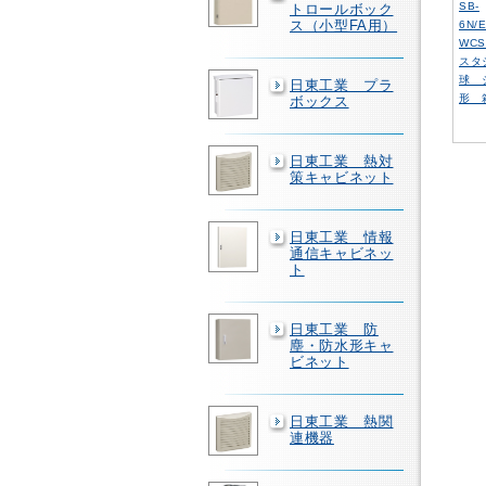
SB-
トロールボック
ス（小型FA用）
6N/
WC
スタ
球 
日東工業 プラ
形 
ボックス
日東工業 熱対
策キャビネット
日東工業 情報
通信キャビネッ
ト
日東工業 防
塵・防水形キャ
ビネット
日東工業 熱関
連機器