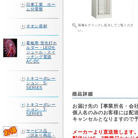
日東工業 ホー
ム分電盤
画像をクリックし拡大してご覧くださ
ネオン資材
い。
看板用 蛍光灯ホ
ルダー・LEDモ
ジュール・スイ
ッチング電源
AC-DC
トキコーポレー
ション S-
SERIES
トキコーポレー
お届け先の【事業所名・会
ション T-
個人名のみのお客様には配
SERIES
キャンセルとなりますので
サービス品
メーカーより直送致します
（訳あり商品・