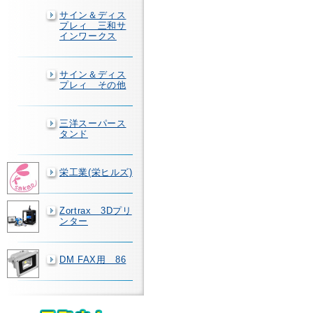
サイン＆ディス
プレィ 三和サ
インワークス
サイン＆ディス
プレィ その他
三洋スーパース
タンド
栄工業(栄ヒルズ)
Zortrax 3Dプリ
ンター
DM FAX用 86