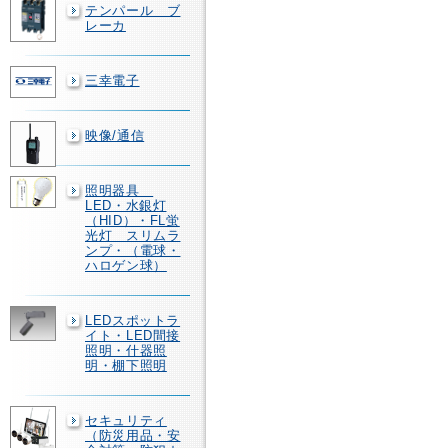
テンパール ブ
レーカ
三幸電子
映像/通信
照明器具
LED・水銀灯
（HID）・FL蛍
光灯 スリムラ
ンプ・（電球・
ハロゲン球）
LEDスポットラ
イト・LED間接
照明・什器照
明・棚下照明
セキュリティ
（防災用品・安