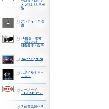
全対策・防犯カ
メラ等）/工具用
品
アンティーク照
明
FA機器・電材
（電設資材）・
制御機器・端子
Rayer Lighting
LEDイルミネー
ション
カーボーイ
（CAR-BOY）
伊藤電気製作所