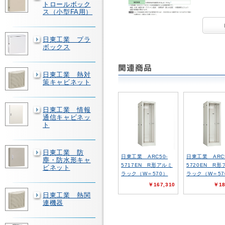
トロールボック
ス（小型FA用）
日東工業 プラ
ボックス
日東工業 熱対
策キャビネット
日東工業 情報
通信キャビネッ
ト
日東工業 防
日東工業 ARC50-
日東工業 ARC5
塵・防水形キャ
5717EN R形アルミ
5720EN R
ビネット
ラック（W＝570）
ラック（W＝57
￥167,310
￥18
日東工業 熱関
連機器