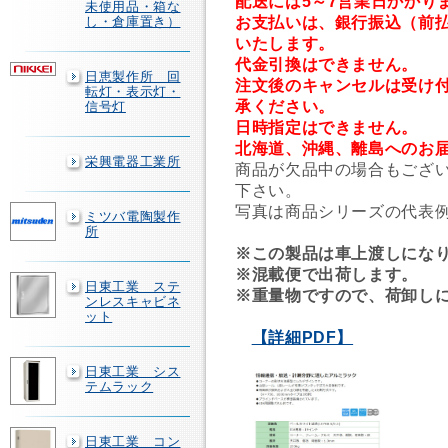
配送には5～7営業日かかり
未使用品・箱な
お支払いは、銀行振込（前
し・倉庫置き）
いたします。
代金引換はできません。
日恵製作所 回
注文後のキャンセルは受け
転灯・表示灯・
承ください。
信号灯
日時指定はできません。
北海道、沖縄、離島へのお
栄興電器工業所
商品が欠品中の場合もござ
下さい。
写真は商品シリーズの代表
ミツバ電陶製作
所
※この製品は車上渡しにな
※混載便で出荷します。
日東工業 ステ
※重量物ですので、荷卸し
ンレスキャビネ
ット
【詳細PDF】
日東工業 シス
テムラック
日東工業 コン