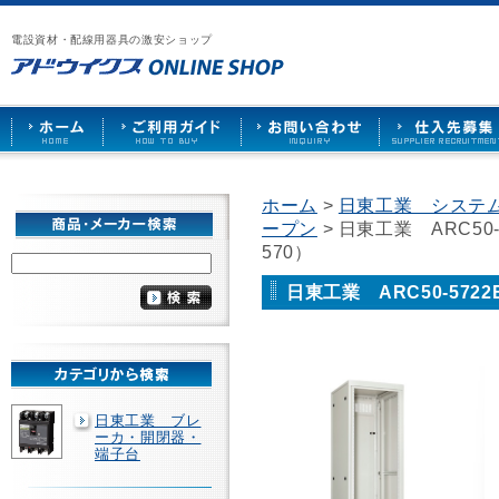
漏
ア
ご
お
仕
電
ド
利
問
入
ブ
電設資材・配線用器具の激安ショップ
ウ
用
い
先
レ
イ
ガ
合
募
ー
ク
イ
わ
集
カ
ス
ド
せ
ー
HOME
や
照
明
ソ
ホーム
>
日東工業 システ
ケ
ープン
> 日東工業 ARC5
ッ
ト
570）
な
ど
日東工業 ARC50-572
を
激
安
で
販
売
日東工業 ブレ
ーカ・開閉器・
端子台