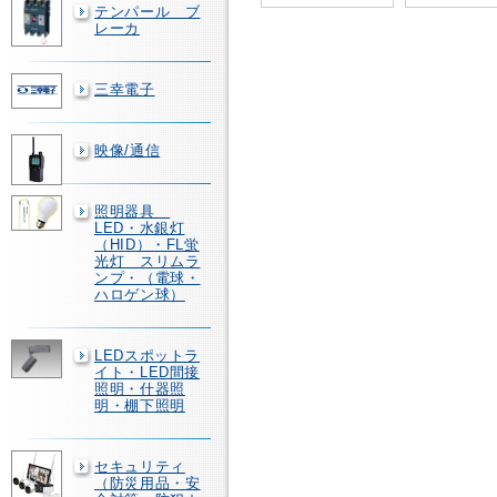
テンパール ブ
レーカ
三幸電子
映像/通信
照明器具
LED・水銀灯
（HID）・FL蛍
光灯 スリムラ
ンプ・（電球・
ハロゲン球）
LEDスポットラ
イト・LED間接
照明・什器照
明・棚下照明
セキュリティ
（防災用品・安