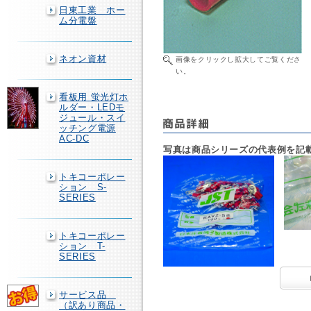
日東工業 ホー
ム分電盤
ネオン資材
画像をクリックし拡大してご覧くださ
い。
看板用 蛍光灯ホ
ルダー・LEDモ
ジュール・スイ
ッチング電源
AC-DC
写真は商品シリーズの代表例を記
トキコーポレー
ション S-
SERIES
トキコーポレー
ション T-
SERIES
サービス品
（訳あり商品・