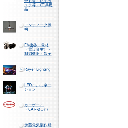
全対策・防犯カ
メラ等）/工具用
品
アンティーク照
明
FA機器・電材
（電設資材）・
制御機器・端子
Rayer Lighting
LEDイルミネー
ション
カーボーイ
（CAR-BOY）
伊藤電気製作所