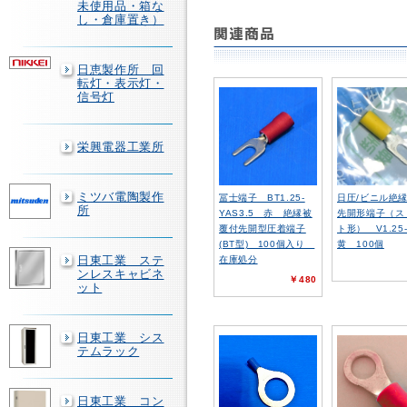
未使用品・箱な
し・倉庫置き）
日恵製作所 回
転灯・表示灯・
信号灯
栄興電器工業所
ミツバ電陶製作
冨士端子 BT1.25-
日圧/ビニル絶
所
YAS3.5 赤 絶縁被
先開形端子（ス
覆付先開型圧着端子
ト形） V1.25-
(BT型) 100個入り
黄 100個
日東工業 ステ
在庫処分
ンレスキャビネ
￥480
ット
日東工業 シス
テムラック
日東工業 コン