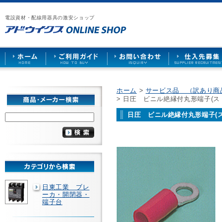
漏
ア
ご
お
仕
電
ド
利
問
入
ブ
電設資材・配線用器具の激安ショップ
ウ
用
い
先
レ
イ
ガ
合
募
ー
ク
イ
わ
集
カ
ス
ド
せ
ー
HOME
や
照
明
ソ
ホーム
>
サービス品 （訳あり商
ケ
> 日圧 ビニル絶縁付丸形端子(スト
ッ
ト
日圧 ビニル絶縁付丸形端子(スト
な
ど
を
激
安
で
販
売
日東工業 ブレ
ーカ・開閉器・
端子台