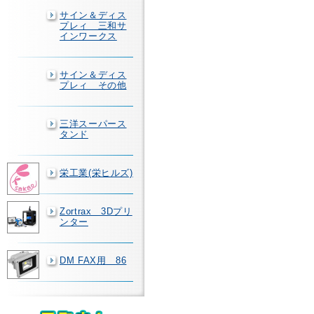
サイン＆ディス
プレィ 三和サ
インワークス
サイン＆ディス
プレィ その他
三洋スーパース
タンド
栄工業(栄ヒルズ)
Zortrax 3Dプリ
ンター
DM FAX用 86