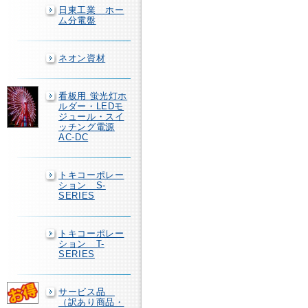
日東工業 ホー
ム分電盤
ネオン資材
看板用 蛍光灯ホ
ルダー・LEDモ
ジュール・スイ
ッチング電源
AC-DC
トキコーポレー
ション S-
SERIES
トキコーポレー
ション T-
SERIES
サービス品
（訳あり商品・