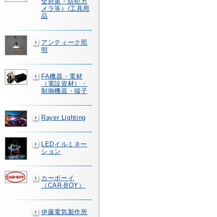
全対策・防犯カ
メラ等）/工具用
品
アンティーク照
明
FA機器・電材
（電設資材）・
制御機器・端子
Rayer Lighting
LEDイルミネー
ション
カーボーイ
（CAR-BOY）
伊藤電気製作所