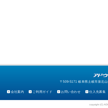
〒509-5171 岐阜県土岐市泉北山町4-1
会社案内
ご利用ガイド
お問い合わせ
仕入先募集
copyright (C) AD