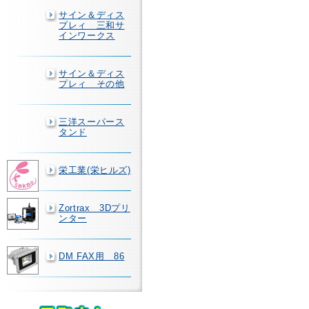
サイン＆ディス
プレィ 三和サ
インワークス
サイン＆ディス
プレィ その他
三洋スーパース
タンド
栄工業(栄ヒルズ)
Zortrax 3Dプリ
ンター
DM FAX用 86