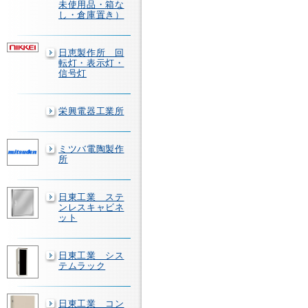
未使用品・箱な
し・倉庫置き）
日恵製作所 回
転灯・表示灯・
信号灯
栄興電器工業所
ミツバ電陶製作
所
日東工業 ステ
ンレスキャビネ
ット
日東工業 シス
テムラック
日東工業 コン