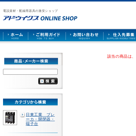
漏
ア
ご
お
仕
電
ド
利
問
入
ブ
電設資材・配線用器具の激安ショップ
ウ
用
い
先
レ
イ
ガ
合
募
ー
ク
イ
わ
集
カ
ス
ド
せ
ー
HOME
や
照
明
ソ
該当の商品は
ケ
ッ
ト
な
ど
を
激
安
で
販
売
日東工業 ブレ
ーカ・開閉器・
端子台