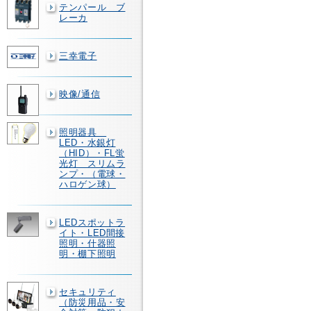
テンパール ブ
レーカ
三幸電子
映像/通信
照明器具
LED・水銀灯
（HID）・FL蛍
光灯 スリムラ
ンプ・（電球・
ハロゲン球）
LEDスポットラ
イト・LED間接
照明・什器照
明・棚下照明
セキュリティ
（防災用品・安