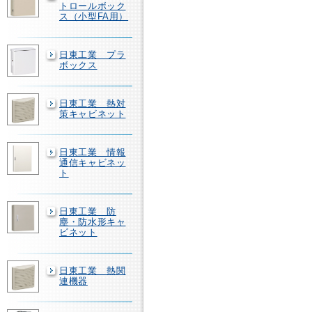
トロールボック
ス（小型FA用）
日東工業 プラ
ボックス
日東工業 熱対
策キャビネット
日東工業 情報
通信キャビネッ
ト
日東工業 防
塵・防水形キャ
ビネット
日東工業 熱関
連機器