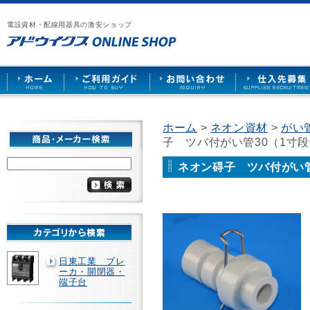
漏
ア
ご
お
仕
電
ド
利
問
入
ブ
電設資材・配線用器具の激安ショップ
ウ
用
い
先
レ
イ
ガ
合
募
ー
ク
イ
わ
集
カ
ス
ド
せ
ー
HOME
や
照
明
ソ
ホーム
>
ネオン資材
>
がい
ケ
子 ツバ付がい管30（1寸段
ッ
ト
な
ネオン碍子 ツバ付がい管
ど
を
激
安
で
販
売
日東工業 ブレ
ーカ・開閉器・
端子台