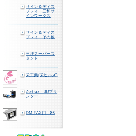
サイン＆ディス
プレィ 三和サ
インワークス
サイン＆ディス
プレィ その他
三洋スーパース
タンド
栄工業(栄ヒルズ)
Zortrax 3Dプリ
ンター
DM FAX用 86