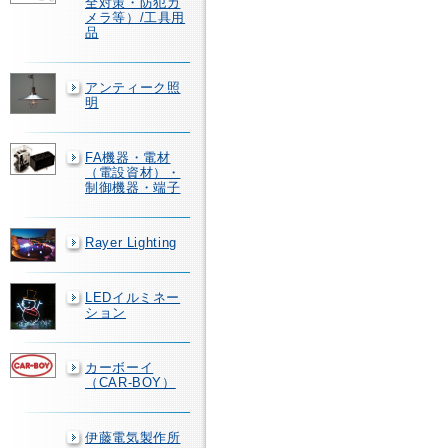
全対策・防犯カ
メラ等）/工具用
品
アンティーク照
明
FA機器・電材
（電設資材）・
制御機器・端子
Rayer Lighting
LEDイルミネー
ション
カーボーイ
（CAR-BOY）
伊藤電気製作所