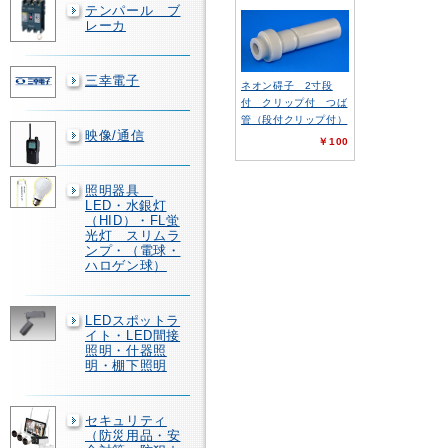
テンパール ブ
レーカ
三幸電子
ネオン碍子 2寸段
付 クリップ付 つば
管（段付クリップ付）
映像/通信
￥100
照明器具
LED・水銀灯
（HID）・FL蛍
光灯 スリムラ
ンプ・（電球・
ハロゲン球）
LEDスポットラ
イト・LED間接
照明・什器照
明・棚下照明
セキュリティ
（防災用品・安