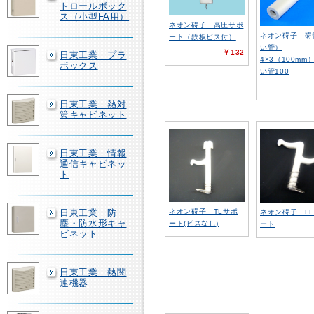
トロールボック
ス（小型FA用）
ネオン碍子 高圧サポ
ネオン碍子 碍
ート（鉄板ビス付）
い管）
￥132
日東工業 プラ
4×3（100mm
ボックス
い管100
日東工業 熱対
策キャビネット
日東工業 情報
通信キャビネッ
ト
日東工業 防
ネオン碍子 TLサポ
ネオン碍子 L
塵・防水形キャ
ート(ビスなし)
ート
ビネット
日東工業 熱関
連機器