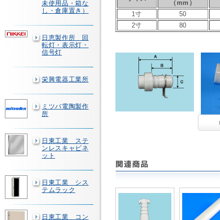
（mm）
未使用品・箱な
し・倉庫置き）
1寸
50
2寸
80
日恵製作所 回
転灯・表示灯・
信号灯
栄興電器工業所
ミツバ電陶製作
所
日東工業 ステ
ンレスキャビネ
ット
日東工業 シス
テムラック
日東工業 コン