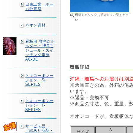
日東工業 ホー
ム分電盤
画像をクリックし拡大してご覧くださ
い。
ネオン資材
看板用 蛍光灯ホ
ルダー・LEDモ
ジュール・スイ
ッチング電源
AC-DC
トキコーポレー
沖縄・離島へのお届けは別
ション S-
SERIES
※倉庫置きの為、外箱の傷
います。
※返品・交換不可
トキコーポレー
※商品の寸法、色、重量、
ション T-
SERIES
ネオンコードが、看板躯体
サービス品
Ａ
（訳あり商品・
サイズ