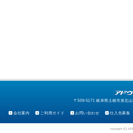
〒509-5171 岐阜県土岐市泉北山町4-1
会社案内
ご利用ガイド
お問い合わせ
仕入先募集
copyright (C) AD