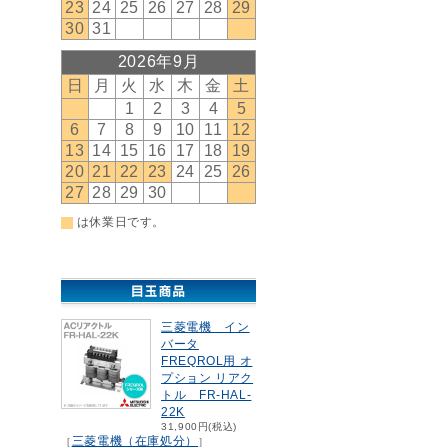
三菱電機 イン
バータ
FREQROL用 オ
プション リアク
トル FR-HAL-
22K
31,900円(税込)
三菱電機（在庫処分）
［
］