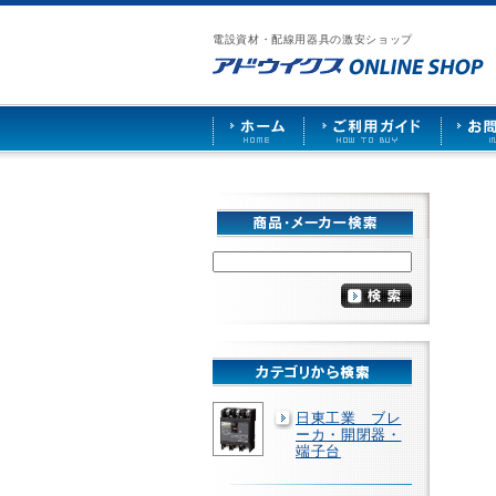
漏
ア
ご
お
仕
電
ド
利
問
入
ブ
電設資材・配線用器具の激安ショップ
ウ
用
い
先
レ
イ
ガ
合
募
ー
ク
イ
わ
集
カ
ス
ド
せ
ー
HOME
や
照
明
ソ
ケ
ッ
ト
な
ど
を
激
安
で
販
売
日東工業 ブレ
ーカ・開閉器・
端子台