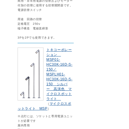
商用・非常用電源の切替およびモーター
付加の切替に使用する切替開閉器です。
電源切替スイッチ
用途 回路の切替
定格電圧 250v
端子構造 電線直締形
3Pを2Pでも使用できます。
トキコーポレー
ション
MSP01-
HC30K-16D-S-
150／
MSPLH01-
HC30K-16D-S-
150 シルバ
ー 高演色 マ
イクロスポット
ライト
マイクロスポ
［
ットライト MSP
］
※点灯には、ソケットと専用電源ユニッ
トが必要です
屋内専用