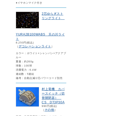
●イヤホンマイク付き
2芯ゆらぎスト
リングライト
YURA2B100WABS 天の川ライ
ト
8,250円(税込)
デコレーションライト
［
］
カラー：ホワイト×シャンパン×アクアブ
ルー
重量：約260g
球数：100球
消費電力：6.4W
連結数：5連結
備考：自動点滅/2芯パワーコード別売
村上電機 カバ
ースイッチ（切
替開閉器）
CS DT3P30A
990円(税込)
その他
［
］