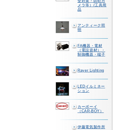
全対策・防犯カ
メラ等）/工具用
品
アンティーク照
明
FA機器・電材
（電設資材）・
制御機器・端子
Rayer Lighting
LEDイルミネー
ション
カーボーイ
（CAR-BOY）
伊藤電気製作所