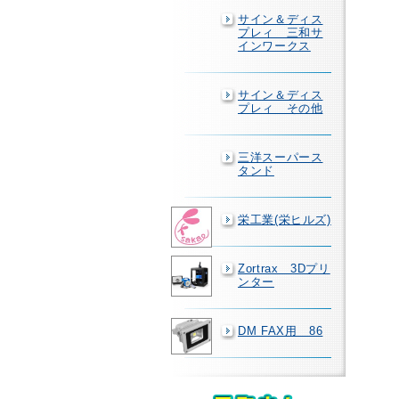
サイン＆ディス
プレィ 三和サ
インワークス
サイン＆ディス
プレィ その他
三洋スーパース
タンド
栄工業(栄ヒルズ)
Zortrax 3Dプリ
ンター
DM FAX用 86