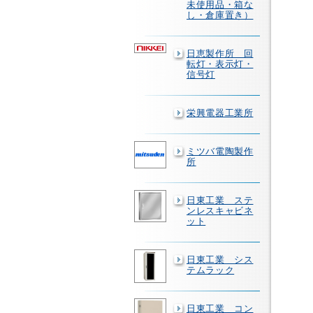
未使用品・箱な
し・倉庫置き）
日恵製作所 回
転灯・表示灯・
信号灯
栄興電器工業所
ミツバ電陶製作
所
日東工業 ステ
ンレスキャビネ
ット
日東工業 シス
テムラック
日東工業 コン