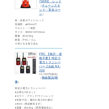
700RE レッド
チェーンスタ
［
ンド・安全コー
ン
］
色：反射ホワイト/レッド
先端部：φ40mm穴
ウエイト：一体型
サイズ：W360×H700mm
重量：約3100g
材質：PVC／ゴム
※切り欠き加工済み
FRC 【免許・資
格不要】特定小
電力トランシー
バー 2台組 NX-
20X
12,100円(税込)
無線製品/映
［
像
］
特定小電力トランシーバー
●お得な2台セット
●カラー：ブラック/ワインレッド
●外形寸法： 幅50×高さ90×奥行
19mm（突起物含まず）
●質量：約100g（専用電池含む）