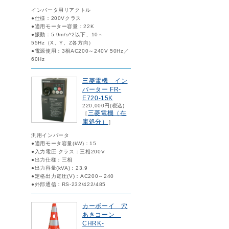
インバータ用リアクトル
●仕様：200Vクラス
●適用モーター容量：22K
●振動：5.9m/s^2以下、10～
55Hz（X、Y、Z各方向）
●電源使用：3相AC200～240V 50Hz／
60Hz
三菱電機 イン
バーター FR-
E720-15K
220,000円(税込)
三菱電機（在
［
庫処分）
］
汎用インバータ
●適用モータ容量(kW)：15
●入力電圧 クラス：三相200V
●出力仕様：三相
●出力容量(kVA)：23.9
●定格出力電圧(V)：AC200～240
●外部通信：RS-232/422/485
カーボーイ 穴
あきコーン
CHRK-