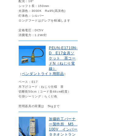
配光：16°
シャフト長：150mm
光源色：3000K Ra95(高演色)
灯体色：シルバー
ロングフードはグレアを軽減します
定格電圧：DC5V
消費電力：1.2W/灯
PEUN-E1710N-
D E17金具ソ
ケット 茶コー
ドN（ねじり電
線）
ペンダントライト用部品
［
］
ベース：E17
吊下げコード：ねじり仕様 茶
切断長50cm（コード長44cm程度）
引掛シーリング：らくだ色
照明器具の荷重は 5kgまで
加藤鉄工バーナ
ー製作所 M5
100V インバー
タネオントラン