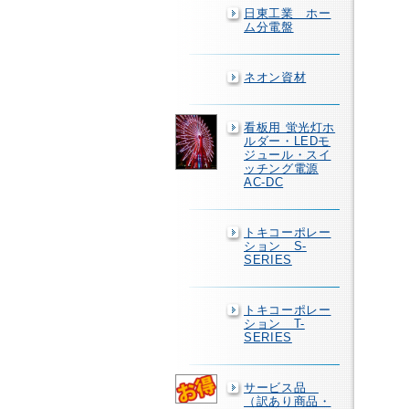
日東工業 ホー
ム分電盤
ネオン資材
看板用 蛍光灯ホ
ルダー・LEDモ
ジュール・スイ
ッチング電源
AC-DC
トキコーポレー
ション S-
SERIES
トキコーポレー
ション T-
SERIES
サービス品
（訳あり商品・