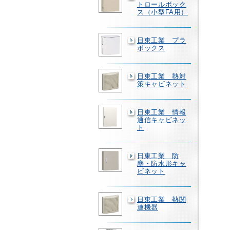
トロールボック
ス（小型FA用）
日東工業 プラ
ボックス
日東工業 熱対
策キャビネット
日東工業 情報
通信キャビネッ
ト
日東工業 防
塵・防水形キャ
ビネット
日東工業 熱関
連機器