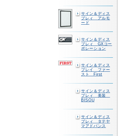
サイン＆ディス
プレィ アルモ
ード
サイン＆ディス
プレィ GXコー
ポレーション
サイン＆ディス
プレイ ファー
スト First
サイン＆ディス
プレィ 美装
BISOU
サイン＆ディス
プレィ タテヤ
マアドバンス