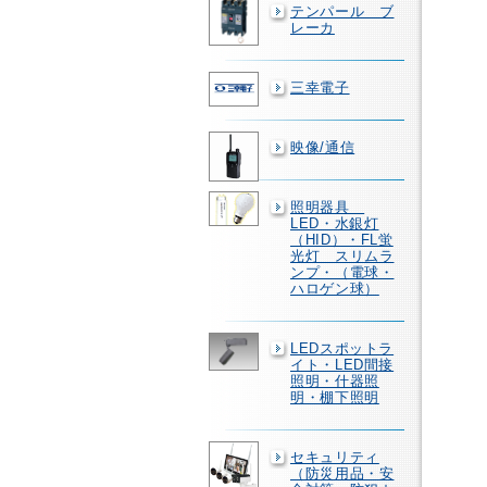
テンパール ブ
レーカ
三幸電子
映像/通信
照明器具
LED・水銀灯
（HID）・FL蛍
光灯 スリムラ
ンプ・（電球・
ハロゲン球）
LEDスポットラ
イト・LED間接
照明・什器照
明・棚下照明
セキュリティ
（防災用品・安