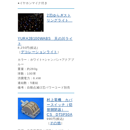
●イヤホンマイク付き
2芯ゆらぎスト
リングライト
YURA2B100WABS 天の川ライ
ト
8,250円(税込)
デコレーションライト
［
］
カラー：ホワイト×シャンパン×アクアブ
ルー
重量：約260g
球数：100球
消費電力：6.4W
連結数：5連結
備考：自動点滅/2芯パワーコード別売
村上電機 カバ
ースイッチ（切
替開閉器）
CS DT3P30A
990円(税込)
その他
［
］