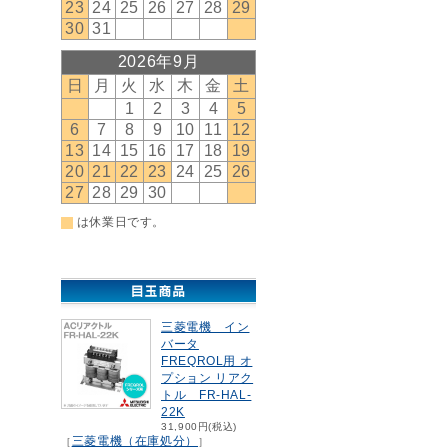
三菱電機 イン
バータ
FREQROL用 オ
プション リアク
トル FR-HAL-
22K
31,900円(税込)
三菱電機（在庫処分）
［
］