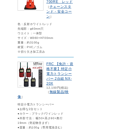
700RE レッド
チェーンスタ
［
ンド・安全コー
ン
］
色：反射ホワイト/レッド
先端部：φ40mm穴
ウエイト：一体型
サイズ：W360×H700mm
重量：約3100g
材質：PVC／ゴム
※切り欠き加工済み
FRC 【免許・資
格不要】特定小
電力トランシー
バー 2台組 NX-
20X
12,100円(税込)
無線製品/映
［
像
］
特定小電力トランシーバー
●お得な2台セット
●カラー：ブラック/ワインレッド
●外形寸法： 幅50×高さ90×奥行
19mm（突起物含まず）
●質量：約100g（専用電池含む）