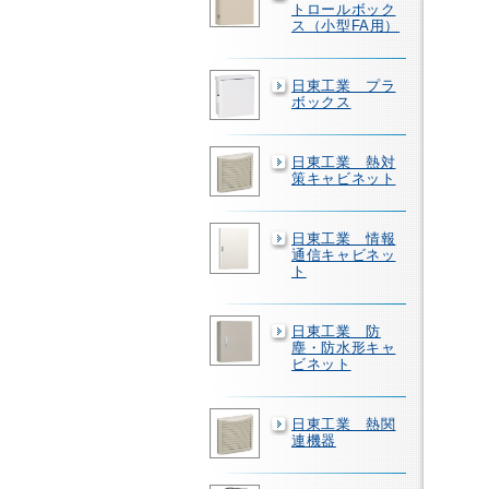
トロールボック
ス（小型FA用）
日東工業 プラ
ボックス
日東工業 熱対
策キャビネット
日東工業 情報
通信キャビネッ
ト
日東工業 防
塵・防水形キャ
ビネット
日東工業 熱関
連機器