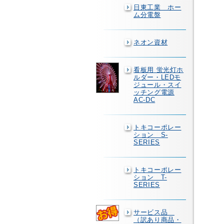
日東工業 ホー
ム分電盤
ネオン資材
看板用 蛍光灯ホ
ルダー・LEDモ
ジュール・スイ
ッチング電源
AC-DC
トキコーポレー
ション S-
SERIES
トキコーポレー
ション T-
SERIES
サービス品
（訳あり商品・