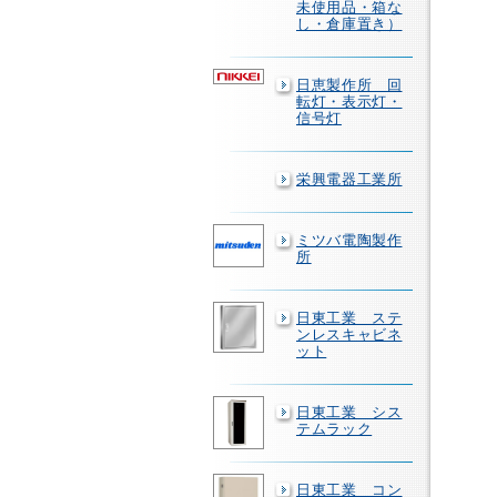
未使用品・箱な
し・倉庫置き）
日恵製作所 回
転灯・表示灯・
信号灯
栄興電器工業所
ミツバ電陶製作
所
日東工業 ステ
ンレスキャビネ
ット
日東工業 シス
テムラック
日東工業 コン