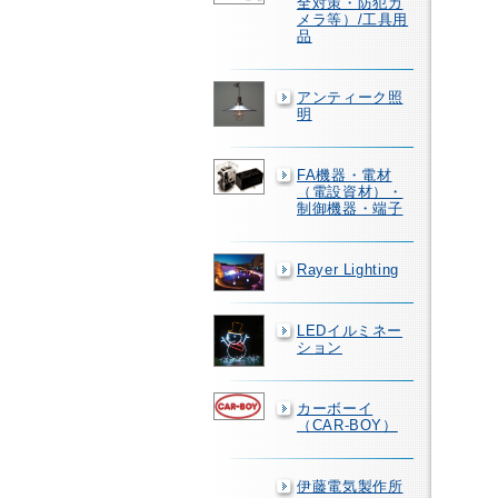
全対策・防犯カ
メラ等）/工具用
品
アンティーク照
明
FA機器・電材
（電設資材）・
制御機器・端子
Rayer Lighting
LEDイルミネー
ション
カーボーイ
（CAR-BOY）
伊藤電気製作所