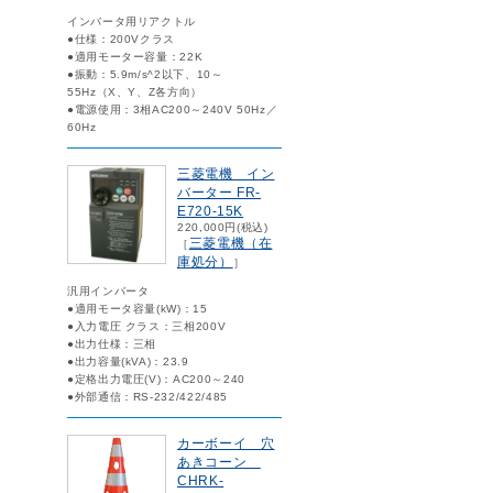
インバータ用リアクトル
●仕様：200Vクラス
●適用モーター容量：22K
●振動：5.9m/s^2以下、10～
55Hz（X、Y、Z各方向）
●電源使用：3相AC200～240V 50Hz／
60Hz
三菱電機 イン
バーター FR-
E720-15K
220,000円(税込)
三菱電機（在
［
庫処分）
］
汎用インバータ
●適用モータ容量(kW)：15
●入力電圧 クラス：三相200V
●出力仕様：三相
●出力容量(kVA)：23.9
●定格出力電圧(V)：AC200～240
●外部通信：RS-232/422/485
カーボーイ 穴
あきコーン
CHRK-