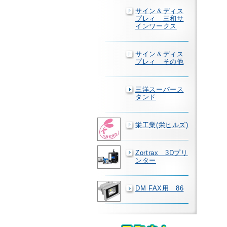
サイン＆ディス
プレィ 三和サ
インワークス
サイン＆ディス
プレィ その他
三洋スーパース
タンド
栄工業(栄ヒルズ)
Zortrax 3Dプリ
ンター
DM FAX用 86