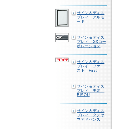
サイン＆ディス
プレィ アルモ
ード
サイン＆ディス
プレィ GXコー
ポレーション
サイン＆ディス
プレイ ファー
スト First
サイン＆ディス
プレィ 美装
BISOU
サイン＆ディス
プレィ タテヤ
マアドバンス