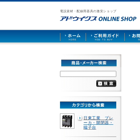
漏
ア
ご
お
仕
電
ド
利
問
入
ブ
電設資材・配線用器具の激安ショップ
ウ
用
い
先
レ
イ
ガ
合
募
ー
ク
イ
わ
集
カ
ス
ド
せ
ー
HOME
や
照
明
ソ
ケ
ッ
ト
な
ど
を
激
安
で
販
売
日東工業 ブレ
ーカ・開閉器・
端子台