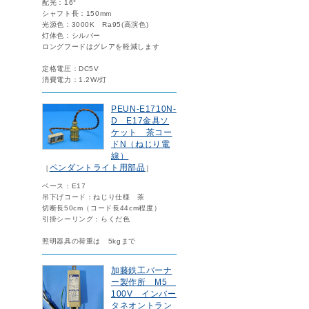
配光：16°
シャフト長：150mm
光源色：3000K Ra95(高演色)
灯体色：シルバー
ロングフードはグレアを軽減します
定格電圧：DC5V
消費電力：1.2W/灯
PEUN-E1710N-
D E17金具ソ
ケット 茶コー
ドN（ねじり電
線）
ペンダントライト用部品
［
］
ベース：E17
吊下げコード：ねじり仕様 茶
切断長50cm（コード長44cm程度）
引掛シーリング：らくだ色
照明器具の荷重は 5kgまで
加藤鉄工バーナ
ー製作所 M5
100V インバー
タネオントラン