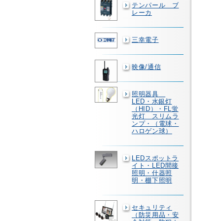
テンパール ブ
レーカ
三幸電子
映像/通信
照明器具
LED・水銀灯
（HID）・FL蛍
光灯 スリムラ
ンプ・（電球・
ハロゲン球）
LEDスポットラ
イト・LED間接
照明・什器照
明・棚下照明
セキュリティ
（防災用品・安