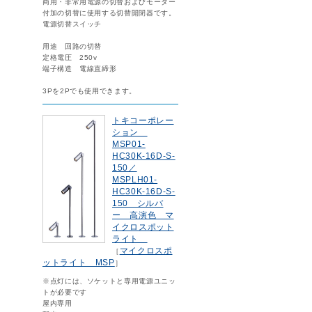
商用・非常用電源の切替およびモーター
付加の切替に使用する切替開閉器です。
電源切替スイッチ
用途 回路の切替
定格電圧 250v
端子構造 電線直締形
3Pを2Pでも使用できます。
トキコーポレー
ション
MSP01-
HC30K-16D-S-
150／
MSPLH01-
HC30K-16D-S-
150 シルバ
ー 高演色 マ
イクロスポット
ライト
マイクロスポ
［
ットライト MSP
］
※点灯には、ソケットと専用電源ユニッ
トが必要です
屋内専用