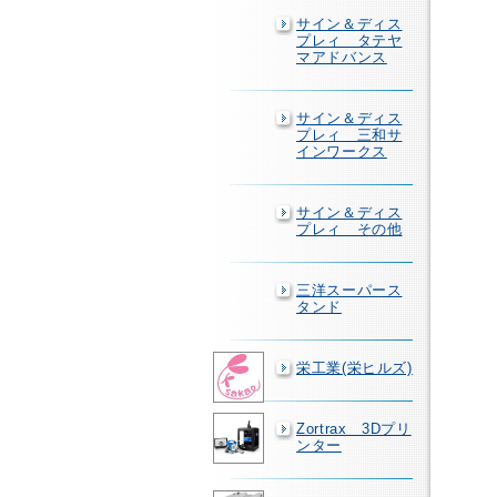
サイン＆ディス
プレィ タテヤ
マアドバンス
サイン＆ディス
プレィ 三和サ
インワークス
サイン＆ディス
プレィ その他
三洋スーパース
タンド
栄工業(栄ヒルズ)
Zortrax 3Dプリ
ンター