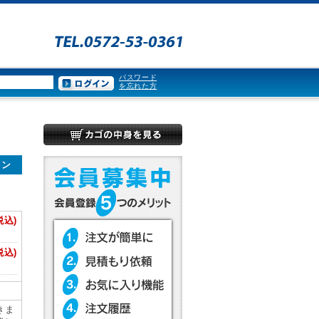
パスワード
を忘れた方
所
コン
税込)
税込)
きま