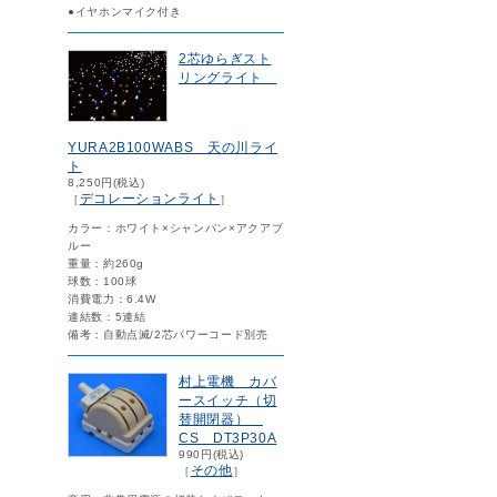
●イヤホンマイク付き
2芯ゆらぎスト
リングライト
YURA2B100WABS 天の川ライ
ト
8,250円(税込)
デコレーションライト
［
］
カラー：ホワイト×シャンパン×アクアブ
ルー
重量：約260g
球数：100球
消費電力：6.4W
連結数：5連結
備考：自動点滅/2芯パワーコード別売
村上電機 カバ
ースイッチ（切
替開閉器）
CS DT3P30A
990円(税込)
その他
［
］