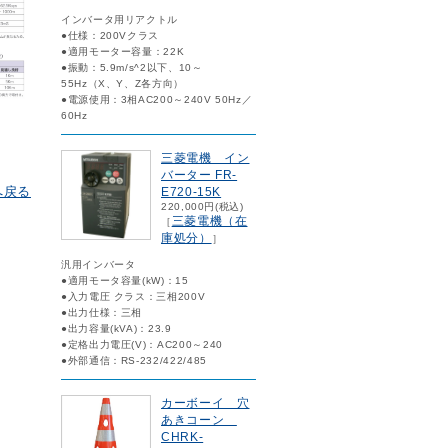
インバータ用リアクトル
●仕様：200Vクラス
●適用モーター容量：22K
●振動：5.9m/s^2以下、10～
55Hz（X、Y、Z各方向）
●電源使用：3相AC200～240V 50Hz／
60Hz
三菱電機 イン
バーター FR-
へ戻る
E720-15K
220,000円(税込)
三菱電機（在
［
庫処分）
］
汎用インバータ
●適用モータ容量(kW)：15
●入力電圧 クラス：三相200V
●出力仕様：三相
●出力容量(kVA)：23.9
●定格出力電圧(V)：AC200～240
●外部通信：RS-232/422/485
カーボーイ 穴
あきコーン
CHRK-