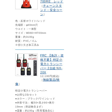
700RE レッド
チェーンスタ
［
ンド・安全コー
ン
］
色：反射ホワイト/レッド
先端部：φ40mm穴
ウエイト：一体型
サイズ：W360×H700mm
重量：約3100g
材質：PVC／ゴム
※切り欠き加工済み
FRC 【免許・資
格不要】特定小
電力トランシー
バー 2台組 NX-
20X
12,100円(税込)
無線製品/映
［
像
］
特定小電力トランシーバー
●お得な2台セット
●カラー：ブラック/ワインレッド
●外形寸法： 幅50×高さ90×奥行
19mm（突起物含まず）
●質量：約100g（専用電池含む）