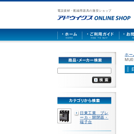
漏
ア
ご
お
仕
電
ド
利
問
入
ブ
電設資材・配線用器具の激安ショップ
ウ
用
い
先
レ
イ
ガ
合
募
ー
ク
イ
わ
集
カ
ス
ド
せ
ー
HOME
や
照
明
ソ
ホー
ケ
MU
ッ
ト
な
ど
を
激
安
で
販
売
日東工業 ブレ
ーカ・開閉器・
端子台