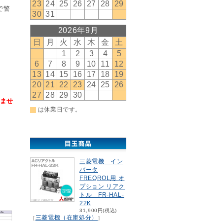
で警
りませ
三菱電機 イン
バータ
FREQROL用 オ
プション リアク
トル FR-HAL-
22K
31,900円(税込)
三菱電機（在庫処分）
［
］