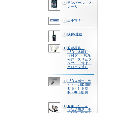
テンパール ブ
レーカ
三幸電子
映像/通信
照明器具
LED・水銀灯
（HID）・FL蛍
光灯 スリムラ
ンプ・（電球・
ハロゲン球）
LEDスポットラ
イト・LED間接
照明・什器照
明・棚下照明
セキュリティ
（防災用品・安