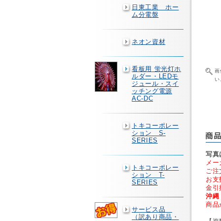
日東工業 ホー
ム分電盤
ネオン資材
看板用 蛍光灯ホ
画
ルダー・LEDモ
い
ジュール・スイ
ッチング電源
AC-DC
トキコーポレー
ション S-
SERIES
写真
メー
トキコーポレー
ご注
ション T-
お支
SERIES
金引
沖縄
商品
サービス品
（訳あり商品・