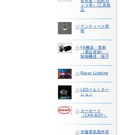
全対策・防犯カ
メラ等）/工具用
品
アンティーク照
明
FA機器・電材
（電設資材）・
制御機器・端子
Rayer Lighting
LEDイルミネー
ション
カーボーイ
（CAR-BOY）
伊藤電気製作所