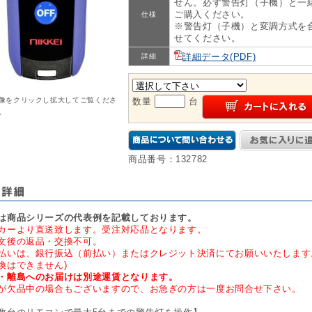
せん。必ず警告灯（子機）と一
ご購入ください。
仕様
※警告灯（子機）と変調方式を
せてください。
詳細データ(PDF)
詳細
像をクリックし拡大してご覧くださ
数量
台
。
商品番号：132782
は商品シリーズの代表例を記載しております。
カーより直送致します。受注対応品となります。
文後の返品・交換不可。
払いは、銀行振込（前払い）またはクレジット決済にてお願いいたします
換はできません)
・離島へのお届けは別途運賃となります。
が欠品中の場合もございますので、お急ぎの方は一度お問合せ下さい。