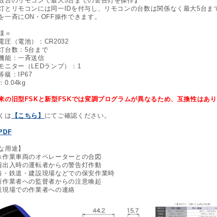
数台のリモコンで最大5台までの警告灯を操作】
灯とリモコンには同一IDを付与し、リモコンの台数は関係なく最大5台ま
を一斉にON・OFF操作できます。
様＝
電圧（電池）：CR2032
灯台数：5台まで
機能：一斉送信
モニター（LEDランプ）：1
等級：IP67
0.04kg
来の旧型FSKと新型FSKでは変調プログラムが異なるため、互換性はあ
くは
【こちら】
にてご確認ください。
PDF
な用途】
殊作業車両のオペレーターとの合図
両出入時の運転者からの警告灯作動
路・鉄道・建設現場などでの保安作業時
所作業者への監督者からの注意喚起
設現場での作業者への連絡