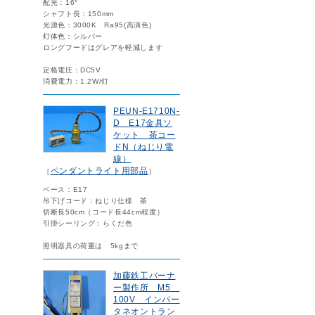
配光：16°
シャフト長：150mm
光源色：3000K Ra95(高演色)
灯体色：シルバー
ロングフードはグレアを軽減します
定格電圧：DC5V
消費電力：1.2W/灯
PEUN-E1710N-
D E17金具ソ
ケット 茶コー
ドN（ねじり電
線）
ペンダントライト用部品
［
］
ベース：E17
吊下げコード：ねじり仕様 茶
切断長50cm（コード長44cm程度）
引掛シーリング：らくだ色
照明器具の荷重は 5kgまで
加藤鉄工バーナ
ー製作所 M5
100V インバー
タネオントラン