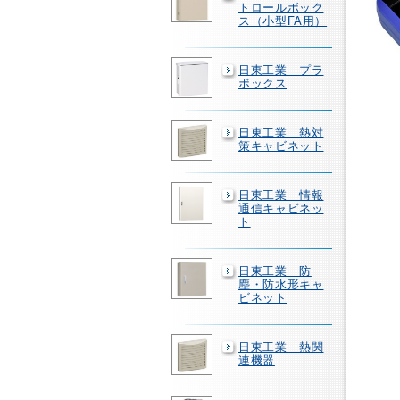
トロールボック
ス（小型FA用）
日東工業 プラ
ボックス
日東工業 熱対
策キャビネット
日東工業 情報
通信キャビネッ
ト
日東工業 防
塵・防水形キャ
ビネット
日東工業 熱関
連機器