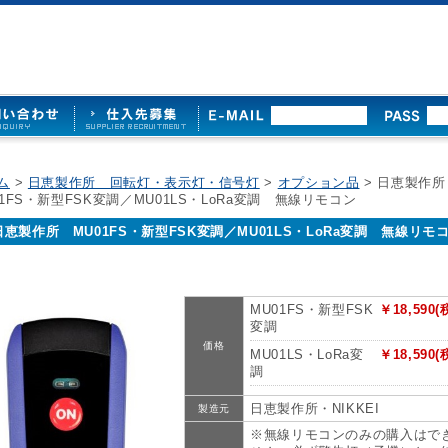
ム
>
日恵製作所 回転灯・表示灯・信号灯
>
オプション品
> 日恵製作
01FS・新型FSK変調／MU01LS・LoRa変調 無線リモコン
日恵製作所 MU01FS・新型FSK変調／MU01LS・LoRa変調 無線リモ
MU01FS・新型FSK
￥18,590(
変調
価格
MU01LS・LoRa変
￥18,590(
調
日恵製作所・NIKKEI
製造元
※無線リモコンのみの購入はで