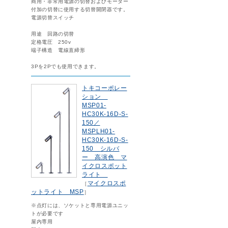
商用・非常用電源の切替およびモーター
付加の切替に使用する切替開閉器です。
電源切替スイッチ
用途 回路の切替
定格電圧 250v
端子構造 電線直締形
3Pを2Pでも使用できます。
トキコーポレー
ション
MSP01-
HC30K-16D-S-
150／
MSPLH01-
HC30K-16D-S-
150 シルバ
ー 高演色 マ
イクロスポット
ライト
マイクロスポ
［
ットライト MSP
］
※点灯には、ソケットと専用電源ユニッ
トが必要です
屋内専用