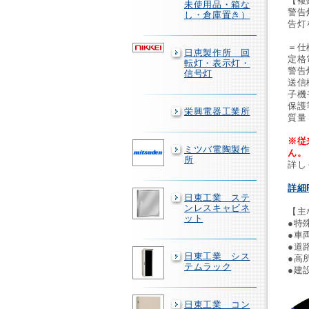
【複
未使用品・箱な
警告
し・倉庫置き）
告灯
＝仕
日恵製作所 回
定格
転灯・表示灯・
警告
信号灯
送信
子機
保護
栄興電器工業所
質量：
※従
ミツバ電陶製作
ん。
所
詳し
詳細
日東工業 ステ
ンレスキャビネ
【主
ット
●特
●車
●道
日東工業 シス
●高
テムラック
●建
日東工業 コン