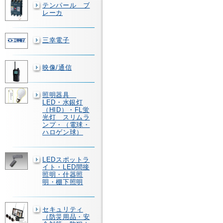
テンパール ブ
レーカ
三幸電子
映像/通信
照明器具
LED・水銀灯
（HID）・FL蛍
光灯 スリムラ
ンプ・（電球・
ハロゲン球）
LEDスポットラ
イト・LED間接
照明・什器照
明・棚下照明
セキュリティ
（防災用品・安