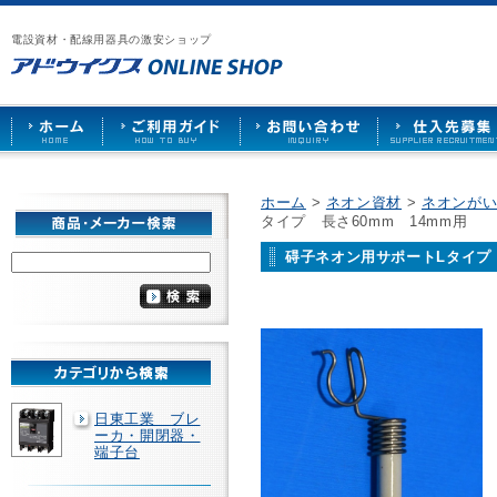
漏
ア
ご
お
仕
電
ド
利
問
入
ブ
電設資材・配線用器具の激安ショップ
ウ
用
い
先
レ
イ
ガ
合
募
ー
ク
イ
わ
集
カ
ス
ド
せ
ー
HOME
や
照
明
ソ
ホーム
>
ネオン資材
>
ネオンがい
ケ
タイプ 長さ60mm 14mm用
ッ
ト
碍子ネオン用サポートLタイプ 
な
ど
を
激
安
で
販
売
日東工業 ブレ
ーカ・開閉器・
端子台