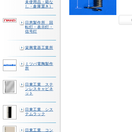
未使用品・箱な
し・倉庫置き）
日恵製作所 回
転灯・表示灯・
信号灯
栄興電器工業所
ミツバ電陶製作
所
日東工業 ステ
ンレスキャビネ
ット
日東工業 シス
テムラック
日東工業 コン