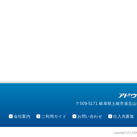
〒509-5171 岐阜県土岐市泉北山町4-1
会社案内
ご利用ガイド
お問い合わせ
仕入先募集
copyright (C) AD