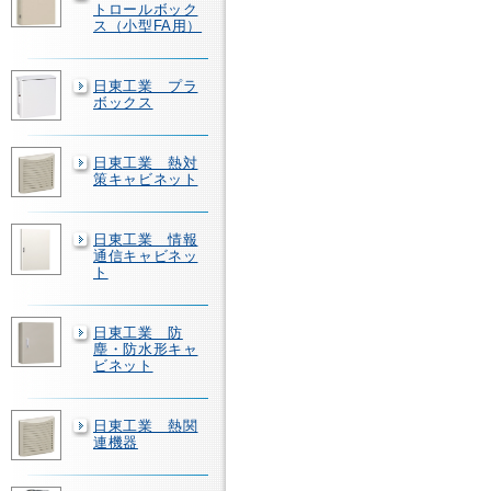
トロールボック
ス（小型FA用）
日東工業 プラ
ボックス
日東工業 熱対
策キャビネット
日東工業 情報
通信キャビネッ
ト
日東工業 防
塵・防水形キャ
ビネット
日東工業 熱関
連機器