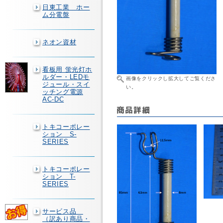
日東工業 ホー
ム分電盤
ネオン資材
看板用 蛍光灯ホ
ルダー・LEDモ
画像をクリックし拡大してご覧くださ
ジュール・スイ
い。
ッチング電源
AC-DC
トキコーポレー
ション S-
SERIES
トキコーポレー
ション T-
SERIES
サービス品
（訳あり商品・