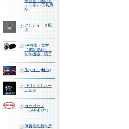
全対策・防犯カ
メラ等）/工具用
品
アンティーク照
明
FA機器・電材
（電設資材）・
制御機器・端子
Rayer Lighting
LEDイルミネー
ション
カーボーイ
（CAR-BOY）
伊藤電気製作所