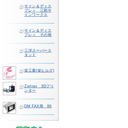
サイン＆ディス
プレィ 三和サ
インワークス
サイン＆ディス
プレィ その他
三洋スーパース
タンド
栄工業(栄ヒルズ)
Zortrax 3Dプリ
ンター
DM FAX用 86