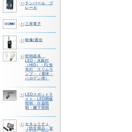
テンパール ブ
レーカ
三幸電子
映像/通信
照明器具
LED・水銀灯
（HID）・FL蛍
光灯 スリムラ
ンプ・（電球・
ハロゲン球）
LEDスポットラ
イト・LED間接
照明・什器照
明・棚下照明
セキュリティ
（防災用品・安