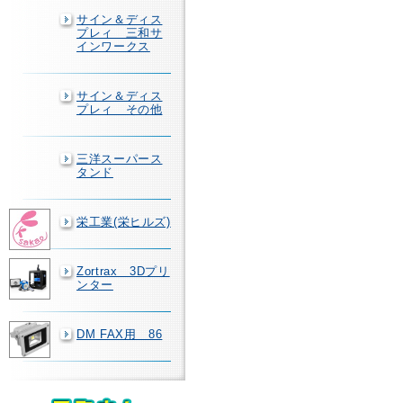
サイン＆ディス
プレィ 三和サ
インワークス
サイン＆ディス
プレィ その他
三洋スーパース
タンド
栄工業(栄ヒルズ)
Zortrax 3Dプリ
ンター
DM FAX用 86