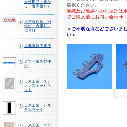
未使用品・箱な
選択ください。
し・倉庫置き）
沖縄及び離島へのお届けは
でご購入前にお問い合わせ
日恵製作所 回
転灯・表示灯・
＜ご不明な点などございま
信号灯
い＞
栄興電器工業所
ミツバ電陶製作
所
日東工業 ステ
ンレスキャビネ
ット
日東工業 シス
テムラック
日東工業 コン