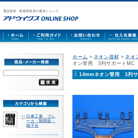
漏
ア
ご
お
仕
電
ド
利
問
入
ブ
電設資材・配線用器具の激安ショップ
ウ
用
い
先
レ
イ
ガ
合
募
ー
ク
イ
わ
集
カ
ス
ド
せ
ー
HOME
や
照
明
ソ
ホーム
>
ネオン資材
>
ネオ
ケ
オン管用 3列サポートM
ッ
ト
な
14mmネオン管用 3列
ど
を
激
安
で
販
売
日東工業 ブレ
ーカ・開閉器・
端子台