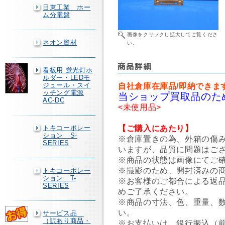
日東工業 ホー
ム分電盤
画像をクリックし拡大してご覧くださ
ネオン資材
い。
看板用 蛍光灯ホ
ルダー・LEDモ
ジュール・スイ
自社倉庫在庫品/即納できま
ッチング電源
当ショップ買取品のた
AC-DC
<未使用品>
【ご購入にあたり】
トキコーポレー
ション S-
※倉庫置きの為、外箱の傷
SERIES
いますが、品質に問題はご
※商品の状態は画像にてご
※撮影のため、開封済みの
トキコーポレー
ション T-
※お客様のご都合による返
SERIES
めご了承ください。
※商品の寸法、色、重量、
い。
サービス品
（訳あり商品・
※お支払いは、銀行振込（