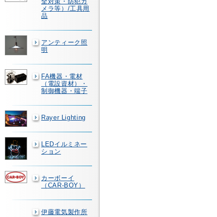
全対策・防犯カ
メラ等）/工具用
品
アンティーク照
明
FA機器・電材
（電設資材）・
制御機器・端子
Rayer Lighting
LEDイルミネー
ション
カーボーイ
（CAR-BOY）
伊藤電気製作所