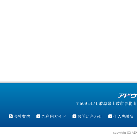
〒509-5171 岐阜県土岐市泉北山町4-1
会社案内
ご利用ガイド
お問い合わせ
仕入先募集
copyright (C) AD