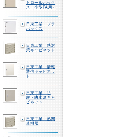
トロールボック
ス（小型FA用）
日東工業 プラ
ボックス
日東工業 熱対
策キャビネット
日東工業 情報
通信キャビネッ
ト
日東工業 防
塵・防水形キャ
ビネット
日東工業 熱関
連機器