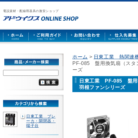
漏
ア
ご
お
仕
電
ド
利
問
入
ブ
電設資材・配線用器具の激安ショップ
ウ
用
い
先
レ
イ
ガ
合
募
ー
ク
イ
わ
集
カ
ス
ド
せ
ー
HOME
や
照
明
ソ
ホーム
>
日東工業 熱関連
ケ
PF-085 盤用換気扇（
ッ
ト
ーズ
な
ど
日東工業 PF-085 
を
羽根ファンシリーズ
激
安
で
販
売
日東工業 ブレ
ーカ・開閉器・
端子台