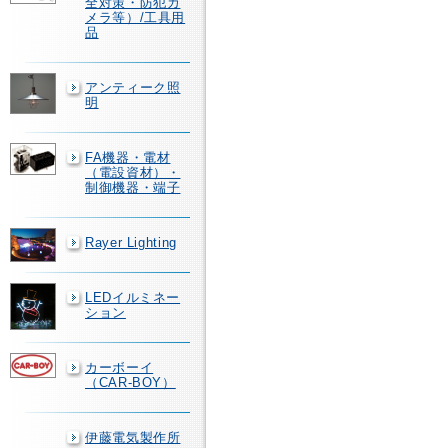
全対策・防犯カ
メラ等）/工具用
品
アンティーク照
明
FA機器・電材
（電設資材）・
制御機器・端子
Rayer Lighting
LEDイルミネー
ション
カーボーイ
（CAR-BOY）
伊藤電気製作所