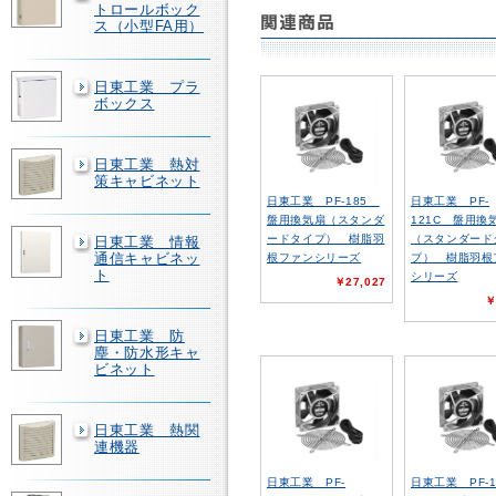
トロールボック
ス（小型FA用）
日東工業 プラ
ボックス
日東工業 熱対
策キャビネット
日東工業 PF-185
日東工業 PF-
盤用換気扇（スタンダ
121C 盤用換
ードタイプ） 樹脂羽
（スタンダード
日東工業 情報
通信キャビネッ
根ファンシリーズ
プ） 樹脂羽根
ト
シリーズ
￥27,027
￥
日東工業 防
塵・防水形キャ
ビネット
日東工業 熱関
連機器
日東工業 PF-
日東工業 PF-