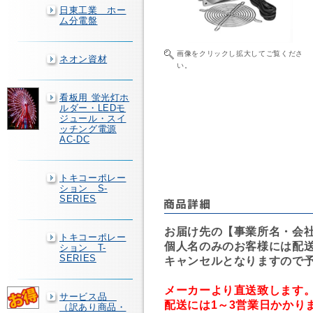
日東工業 ホー
ム分電盤
画像をクリックし拡大してご覧くださ
ネオン資材
い。
看板用 蛍光灯ホ
ルダー・LEDモ
ジュール・スイ
ッチング電源
AC-DC
トキコーポレー
ション S-
SERIES
お届け先の【事業所名・会
トキコーポレー
個人名のみのお客様には配
ション T-
SERIES
キャンセルとなりますので
メーカーより直送致します
サービス品
配送には1～3営業日かかり
（訳あり商品・