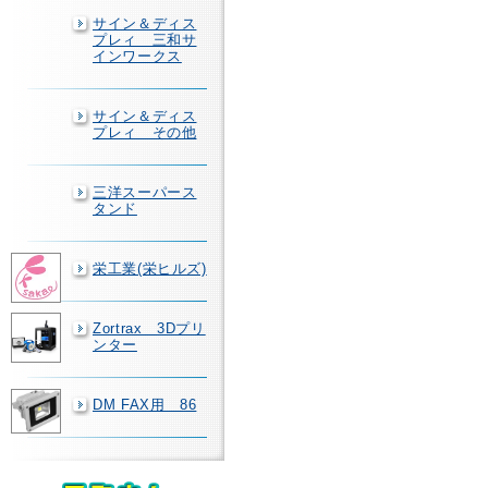
サイン＆ディス
プレィ 三和サ
インワークス
サイン＆ディス
プレィ その他
三洋スーパース
タンド
栄工業(栄ヒルズ)
Zortrax 3Dプリ
ンター
DM FAX用 86