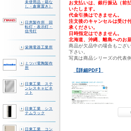
未使用品・箱な
お支払いは、銀行振込（前
し・倉庫置き）
いたします。
代金引換はできません。
注文後のキャンセルは受け
日恵製作所 回
転灯・表示灯・
承ください。
信号灯
日時指定はできません。
北海道、沖縄、離島へのお
商品が欠品中の場合もござ
栄興電器工業所
下さい。
写真は商品シリーズの代表
ミツバ電陶製作
所
【詳細PDF】
日東工業 ステ
ンレスキャビネ
ット
日東工業 シス
テムラック
日東工業 コン