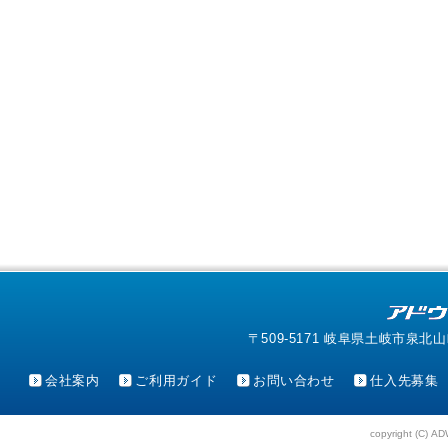
〒509-5171 岐阜県土岐市泉北山町4-1
会社案内
ご利用ガイド
お問い合わせ
仕入先募集
copyright (C) AD