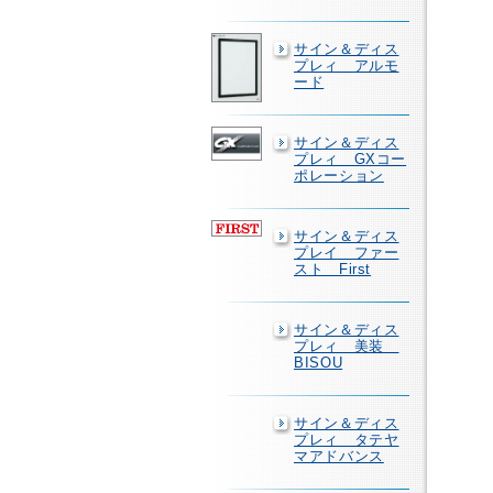
サイン＆ディス
プレィ アルモ
ード
サイン＆ディス
プレィ GXコー
ポレーション
サイン＆ディス
プレイ ファー
スト First
サイン＆ディス
プレィ 美装
BISOU
サイン＆ディス
プレィ タテヤ
マアドバンス