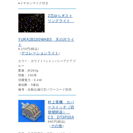
●イヤホンマイク付き
2芯ゆらぎスト
リングライト
YURA2B100WABS 天の川ライ
ト
8,250円(税込)
デコレーションライト
［
］
カラー：ホワイト×シャンパン×アクアブ
ルー
重量：約260g
球数：100球
消費電力：6.4W
連結数：5連結
備考：自動点滅/2芯パワーコード別売
村上電機 カバ
ースイッチ（切
替開閉器）
CS DT3P30A
990円(税込)
その他
［
］