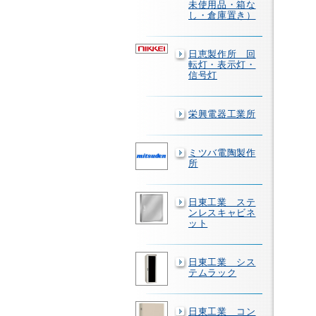
未使用品・箱な
し・倉庫置き）
日恵製作所 回
転灯・表示灯・
信号灯
栄興電器工業所
ミツバ電陶製作
所
日東工業 ステ
ンレスキャビネ
ット
日東工業 シス
テムラック
日東工業 コン