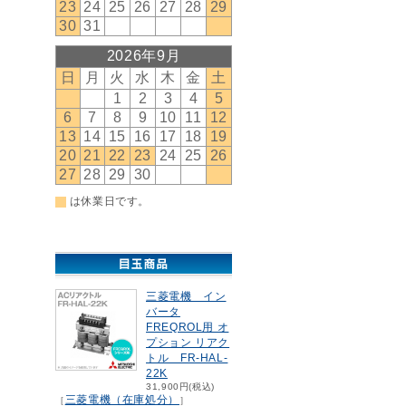
三菱電機 イン
バータ
FREQROL用 オ
プション リアク
トル FR-HAL-
22K
31,900円(税込)
三菱電機（在庫処分）
［
］