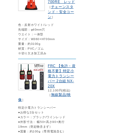
700RE レッド
チェーンスタ
［
ンド・安全コー
ン
］
色：反射ホワイト/レッド
先端部：φ40mm穴
ウエイト：一体型
サイズ：W360×H700mm
重量：約3100g
材質：PVC／ゴム
※切り欠き加工済み
FRC 【免許・資
格不要】特定小
電力トランシー
バー 2台組 NX-
20X
12,100円(税込)
無線製品/映
［
像
］
特定小電力トランシーバー
●お得な2台セット
●カラー：ブラック/ワインレッド
●外形寸法： 幅50×高さ90×奥行
19mm（突起物含まず）
●質量：約100g（専用電池含む）