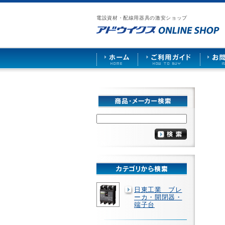
漏
ア
ご
お
仕
電
ド
利
問
入
ブ
電設資材・配線用器具の激安ショップ
ウ
用
い
先
レ
イ
ガ
合
募
ー
ク
イ
わ
集
カ
ス
ド
せ
ー
HOME
や
照
明
ソ
ケ
ッ
ト
な
ど
を
激
安
で
販
売
日東工業 ブレ
ーカ・開閉器・
端子台