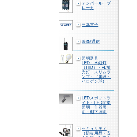
テンパール ブ
レーカ
三幸電子
映像/通信
照明器具
LED・水銀灯
（HID）・FL蛍
光灯 スリムラ
ンプ・（電球・
ハロゲン球）
LEDスポットラ
イト・LED間接
照明・什器照
明・棚下照明
セキュリティ
（防災用品・安