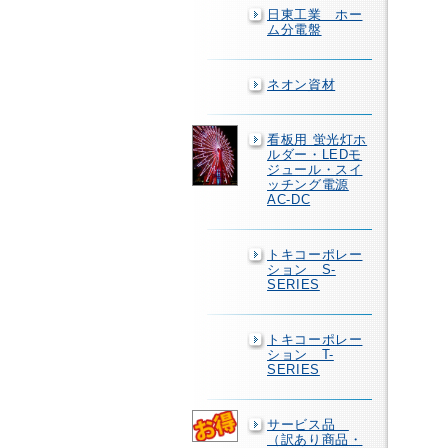
日東工業 ホー
ム分電盤
ネオン資材
看板用 蛍光灯ホ
ルダー・LEDモ
ジュール・スイ
ッチング電源
AC-DC
トキコーポレー
ション S-
SERIES
トキコーポレー
ション T-
SERIES
サービス品
（訳あり商品・