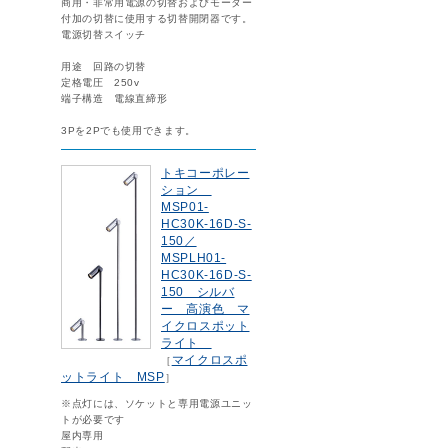
商用・非常用電源の切替およびモーター
付加の切替に使用する切替開閉器です。
電源切替スイッチ
用途 回路の切替
定格電圧 250v
端子構造 電線直締形
3Pを2Pでも使用できます。
トキコーポレー
ション
MSP01-
HC30K-16D-S-
150／
MSPLH01-
HC30K-16D-S-
150 シルバ
ー 高演色 マ
イクロスポット
ライト
マイクロスポ
［
ットライト MSP
］
※点灯には、ソケットと専用電源ユニッ
トが必要です
屋内専用