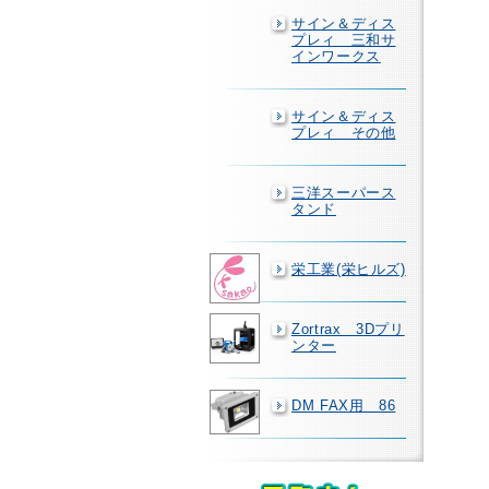
サイン＆ディス
プレィ 三和サ
インワークス
サイン＆ディス
プレィ その他
三洋スーパース
タンド
栄工業(栄ヒルズ)
Zortrax 3Dプリ
ンター
DM FAX用 86