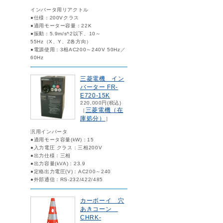
インバータ用リアクトル
●仕様：200Vクラス
●適用モーター容量：22K
●振動：5.9m/s^2以下、10～
55Hz（X、Y、Z各方向）
●電源使用：3相AC200～240V 50Hz／
60Hz
三菱電機 イン
バーター FR-
E720-15K
220,000円(税込)
三菱電機（在
［
庫処分）
］
汎用インバータ
●適用モータ容量(kW)：15
●入力電圧 クラス：三相200V
●出力仕様：三相
●出力容量(kVA)：23.9
●定格出力電圧(V)：AC200～240
●外部通信：RS-232/422/485
カーボーイ 穴
あきコーン
CHRK-