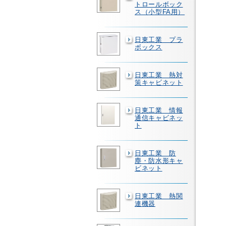
トロールボック
ス（小型FA用）
日東工業 プラ
ボックス
日東工業 熱対
策キャビネット
日東工業 情報
通信キャビネッ
ト
日東工業 防
塵・防水形キャ
ビネット
日東工業 熱関
連機器