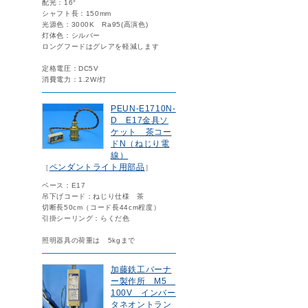
配光：16°
シャフト長：150mm
光源色：3000K Ra95(高演色)
灯体色：シルバー
ロングフードはグレアを軽減します
定格電圧：DC5V
消費電力：1.2W/灯
PEUN-E1710N-
D E17金具ソ
ケット 茶コー
ドN（ねじり電
線）
ペンダントライト用部品
［
］
ベース：E17
吊下げコード：ねじり仕様 茶
切断長50cm（コード長44cm程度）
引掛シーリング：らくだ色
照明器具の荷重は 5kgまで
加藤鉄工バーナ
ー製作所 M5
100V インバー
タネオントラン