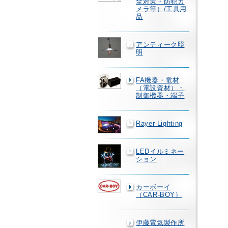
全対策・防犯カ
メラ等）/工具用
品
アンティーク照
明
FA機器・電材
（電設資材）・
制御機器・端子
Rayer Lighting
LEDイルミネー
ション
カーボーイ
（CAR-BOY）
伊藤電気製作所