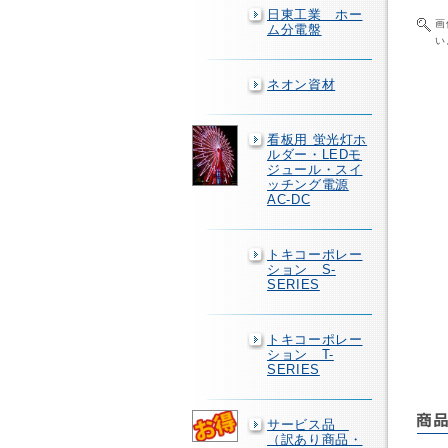
日東工業 ホー
画
ム分電盤
い
ネオン資材
看板用 蛍光灯ホ
ルダー・LEDモ
ジュール・スイ
ッチング電源
AC-DC
トキコーポレー
ション S-
SERIES
トキコーポレー
ション T-
SERIES
サービス品
（訳あり商品・