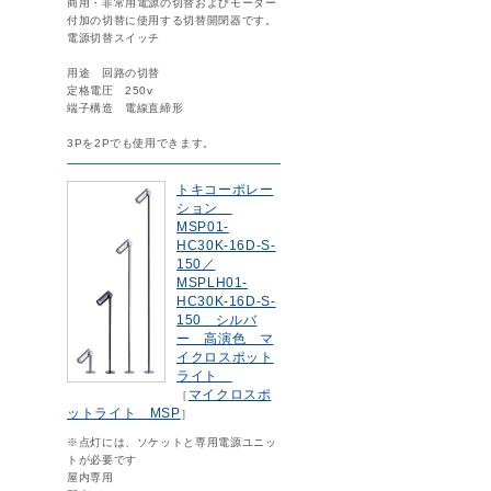
商用・非常用電源の切替およびモーター
付加の切替に使用する切替開閉器です。
電源切替スイッチ
用途 回路の切替
定格電圧 250v
端子構造 電線直締形
3Pを2Pでも使用できます。
トキコーポレー
ション
MSP01-
HC30K-16D-S-
150／
MSPLH01-
HC30K-16D-S-
150 シルバ
ー 高演色 マ
イクロスポット
ライト
マイクロスポ
［
ットライト MSP
］
※点灯には、ソケットと専用電源ユニッ
トが必要です
屋内専用