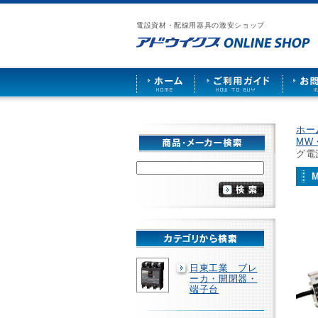
漏
ア
ご
お
仕
電
ド
利
問
入
ブ
電設資材・配線用器具の激安ショップ
ウ
用
い
先
レ
イ
ガ
合
募
ー
ク
イ
わ
集
カ
ス
ド
せ
ー
HOME
や
照
明
ソ
ホー
ケ
MW
ッ
グ電
ト
な
ど
を
激
安
で
販
売
日東工業 ブレ
ーカ・開閉器・
端子台