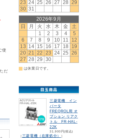
。
ご使
ただ
三菱電機 イン
バータ
FREQROL用 オ
プション リアク
トル FR-HAL-
22K
31,900円(税込)
三菱電機（在庫処分）
［
］