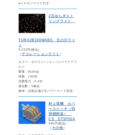
●イヤホンマイク付き
2芯ゆらぎスト
リングライト
YURA2B100WABS 天の川ライ
ト
8,250円(税込)
デコレーションライト
［
］
カラー：ホワイト×シャンパン×アクアブ
ルー
重量：約260g
球数：100球
消費電力：6.4W
連結数：5連結
備考：自動点滅/2芯パワーコード別売
村上電機 カバ
ースイッチ（切
替開閉器）
CS DT3P30A
990円(税込)
その他
［
］