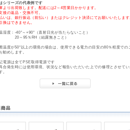
はシリーズの代表例です
庫より出荷致します。配送には2～4営業日かかります。
文後の返品・交換不可。
払いは、銀行振込（前払い）またはクレジット決済にてお願いいたします
引換はできません。
温湿度：-40°～+90°（直射日光が当たらないこと）
0～95％RH（結露無きこと）
囲温度が50°以上の環境の場合は、使用できる電力の目安の80％程度での
お勧めします。
記電源は全てPSE取得電源です
具合発生時には使用環境、状況など報告いただいた上での修理とさせてい
す。