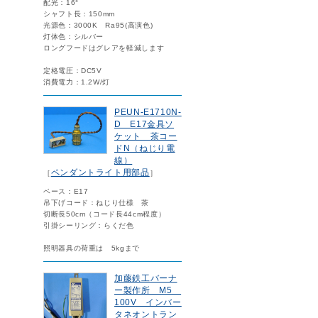
配光：16°
シャフト長：150mm
光源色：3000K Ra95(高演色)
灯体色：シルバー
ロングフードはグレアを軽減します
定格電圧：DC5V
消費電力：1.2W/灯
PEUN-E1710N-
D E17金具ソ
ケット 茶コー
ドN（ねじり電
線）
ペンダントライト用部品
［
］
ベース：E17
吊下げコード：ねじり仕様 茶
切断長50cm（コード長44cm程度）
引掛シーリング：らくだ色
照明器具の荷重は 5kgまで
加藤鉄工バーナ
ー製作所 M5
100V インバー
タネオントラン