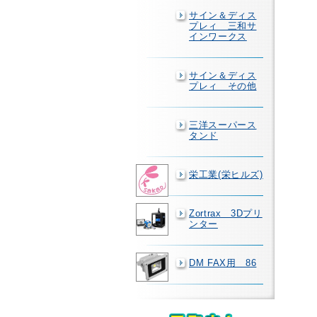
サイン＆ディス
プレィ 三和サ
インワークス
サイン＆ディス
プレィ その他
三洋スーパース
タンド
栄工業(栄ヒルズ)
Zortrax 3Dプリ
ンター
DM FAX用 86