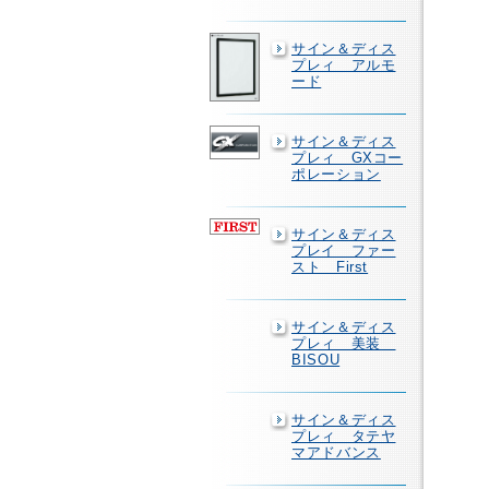
サイン＆ディス
プレィ アルモ
ード
サイン＆ディス
プレィ GXコー
ポレーション
サイン＆ディス
プレイ ファー
スト First
サイン＆ディス
プレィ 美装
BISOU
サイン＆ディス
プレィ タテヤ
マアドバンス