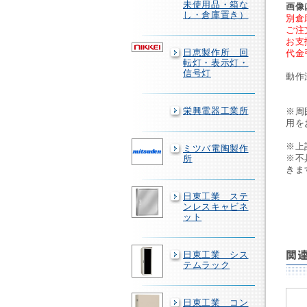
未使用品・箱な
画像
し・倉庫置き）
別倉
ご注
お支
日恵製作所 回
代金
転灯・表示灯・
信号灯
動作
2
栄興電器工業所
※周
用を
※上
ミツバ電陶製作
※不
所
きま
日東工業 ステ
ンレスキャビネ
ット
日東工業 シス
テムラック
日東工業 コン