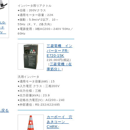
インバータ用リアクトル
●仕様：200Vクラス
●適用モーター容量：22K
●振動：5.9m/s^2以下、10～
LG-
55Hz（X、Y、Z各方向）
ッチ
●電源使用：3相AC200～240V 50Hz／
2V
60Hz
三菱電機 イン
バーター FR-
E720-15K
220,000円(税込)
三菱電機（在
［
庫処分）
］
汎用インバータ
●適用モータ容量(kW)：15
●入力電圧 クラス：三相200V
●出力仕様：三相
●出力容量(kVA)：23.9
●定格出力電圧(V)：AC200～240
●外部通信：RS-232/422/485
へ戻る
カーボーイ 穴
あきコーン
CHRK-