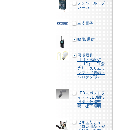
テンパール ブ
レーカ
三幸電子
映像/通信
照明器具
LED・水銀灯
（HID）・FL蛍
光灯 スリムラ
ンプ・（電球・
ハロゲン球）
LEDスポットラ
イト・LED間接
照明・什器照
明・棚下照明
セキュリティ
（防災用品・安