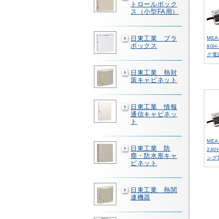
トロールボック
ス（小型FA用）
日東工業 プラ
MEA
ボックス
80
グ電
日東工業 熱対
策キャビネット
日東工業 情報
通信キャビネッ
ト
MEA
日東工業 防
240
塵・防水形キャ
ング
ビネット
日東工業 熱関
連機器