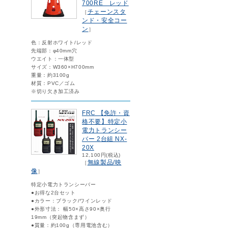
700RE レッド
チェーンスタ
［
ンド・安全コー
ン
］
色：反射ホワイト/レッド
先端部：φ40mm穴
ウエイト：一体型
サイズ：W360×H700mm
重量：約3100g
材質：PVC／ゴム
※切り欠き加工済み
FRC 【免許・資
格不要】特定小
電力トランシー
バー 2台組 NX-
20X
12,100円(税込)
無線製品/映
［
像
］
特定小電力トランシーバー
●お得な2台セット
●カラー：ブラック/ワインレッド
●外形寸法： 幅50×高さ90×奥行
19mm（突起物含まず）
●質量：約100g（専用電池含む）