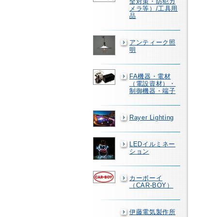
全対策・防犯カ
メラ等）/工具用
品
アンティーク照
明
FA機器・電材
（電設資材）・
制御機器・端子
Rayer Lighting
LEDイルミネー
ション
カーボーイ
（CAR-BOY）
伊藤電気製作所