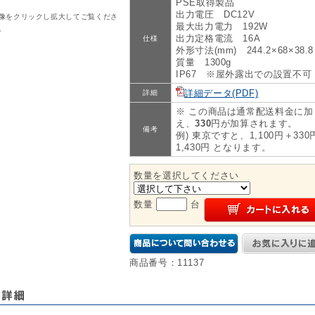
PSE取得製品
出力電圧 DC12V
像をクリックし拡大してご覧くださ
最大出力電力 192W
。
出力定格電流 16A
仕様
外形寸法(mm) 244.2×68×38.8
質量 1300g
IP67 ※屋外露出での設置不可
詳細データ(PDF)
詳細
※ この商品は通常配送料金に加
え、
330
円が加算されます。
備考
例) 東京ですと、1,100円＋330
1,430円 となります。
数量を選択してください
数量
台
商品番号：11137