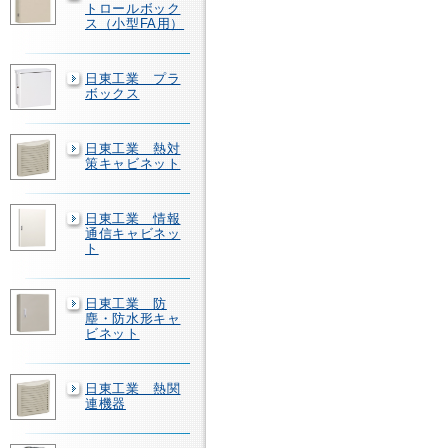
トロールボック
ス（小型FA用）
日東工業 プラ
ボックス
日東工業 熱対
策キャビネット
日東工業 情報
通信キャビネッ
ト
日東工業 防
塵・防水形キャ
ビネット
日東工業 熱関
連機器