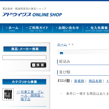
漏
ア
ご
お
仕
電
ド
利
問
入
ブ
電設資材・配線用器具の激安ショップ
ウ
用
い
先
レ
イ
ガ
合
募
ー
ク
イ
わ
集
カ
ス
ド
せ
ー
HOME
や
照
明
ソ
ホーム
>
>
ケ
ッ
ト
な
絞込み
ど
を
激
並び順
安
で
ｵｽｽﾒ順
｜
新着順
｜
商品名順
｜
ﾒ
販
売
日東工業 ブレ
・ 条件に一致する商品はあり
ーカ・開閉器・
端子台