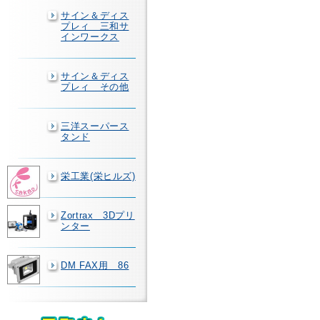
サイン＆ディス
プレィ 三和サ
インワークス
サイン＆ディス
プレィ その他
三洋スーパース
タンド
栄工業(栄ヒルズ)
Zortrax 3Dプリ
ンター
DM FAX用 86