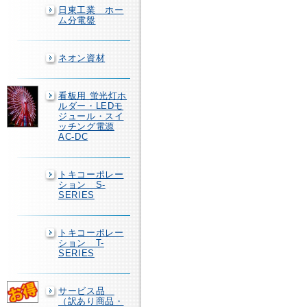
日東工業 ホー
ム分電盤
ネオン資材
看板用 蛍光灯ホ
ルダー・LEDモ
ジュール・スイ
ッチング電源
AC-DC
トキコーポレー
ション S-
SERIES
トキコーポレー
ション T-
SERIES
サービス品
（訳あり商品・