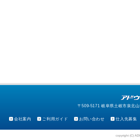
〒509-5171 岐阜県土岐市泉北山町4-1
会社案内
ご利用ガイド
お問い合わせ
仕入先募集
copyright (C) AD