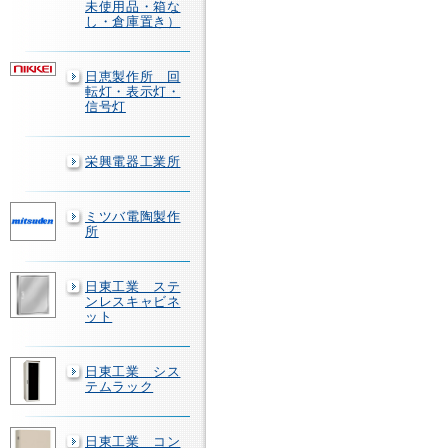
未使用品・箱な
し・倉庫置き）
日恵製作所 回
転灯・表示灯・
信号灯
栄興電器工業所
ミツバ電陶製作
所
日東工業 ステ
ンレスキャビネ
ット
日東工業 シス
テムラック
日東工業 コン