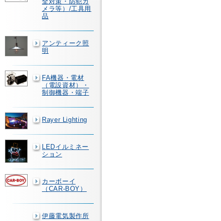
全対策・防犯カ
メラ等）/工具用
品
アンティーク照
明
FA機器・電材
（電設資材）・
制御機器・端子
Rayer Lighting
LEDイルミネー
ション
カーボーイ
（CAR-BOY）
伊藤電気製作所