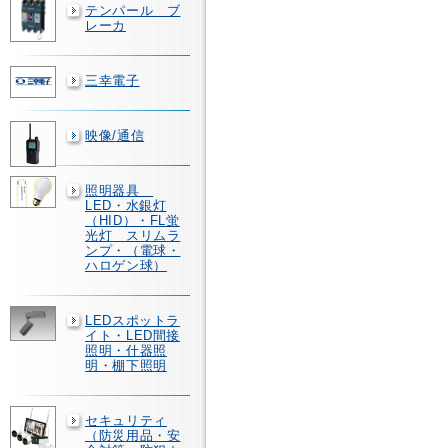
テンパール ブ
レーカ
三幸電子
映像/通信
照明器具
LED・水銀灯
（HID）・FL蛍
光灯 スリムラ
ンプ・（電球・
ハロゲン球）
LEDスポットラ
イト・LED間接
照明・什器照
明・棚下照明
セキュリティ
（防災用品・安