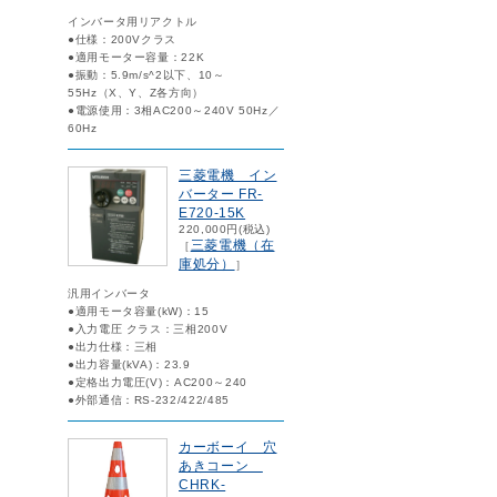
インバータ用リアクトル
●仕様：200Vクラス
●適用モーター容量：22K
●振動：5.9m/s^2以下、10～
55Hz（X、Y、Z各方向）
●電源使用：3相AC200～240V 50Hz／
60Hz
三菱電機 イン
バーター FR-
E720-15K
220,000円(税込)
三菱電機（在
［
庫処分）
］
汎用インバータ
●適用モータ容量(kW)：15
●入力電圧 クラス：三相200V
●出力仕様：三相
●出力容量(kVA)：23.9
●定格出力電圧(V)：AC200～240
●外部通信：RS-232/422/485
カーボーイ 穴
あきコーン
CHRK-