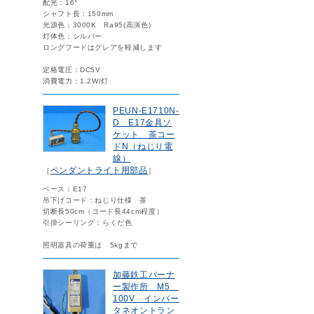
配光：16°
シャフト長：150mm
光源色：3000K Ra95(高演色)
灯体色：シルバー
ロングフードはグレアを軽減します
定格電圧：DC5V
消費電力：1.2W/灯
PEUN-E1710N-
D E17金具ソ
ケット 茶コー
ドN（ねじり電
線）
ペンダントライト用部品
［
］
ベース：E17
吊下げコード：ねじり仕様 茶
切断長50cm（コード長44cm程度）
引掛シーリング：らくだ色
照明器具の荷重は 5kgまで
加藤鉄工バーナ
ー製作所 M5
100V インバー
タネオントラン