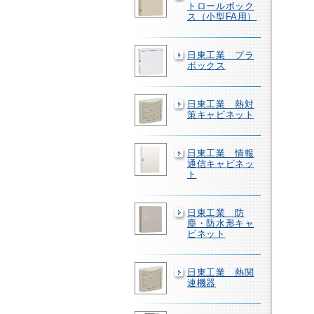
トロールボック
ス（小型FA用）
日東工業 プラ
ボックス
日東工業 熱対
策キャビネット
日東工業 情報
通信キャビネッ
ト
日東工業 防
塵・防水形キャ
ビネット
日東工業 熱関
連機器