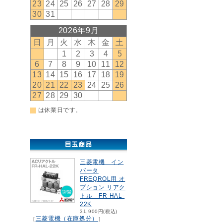
三菱電機 イン
バータ
FREQROL用 オ
プション リアク
トル FR-HAL-
22K
31,900円(税込)
三菱電機（在庫処分）
［
］