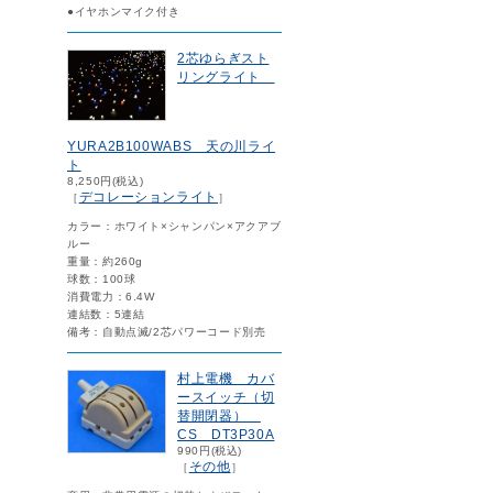
●イヤホンマイク付き
2芯ゆらぎスト
リングライト
YURA2B100WABS 天の川ライ
ト
8,250円(税込)
デコレーションライト
［
］
カラー：ホワイト×シャンパン×アクアブ
ルー
重量：約260g
球数：100球
消費電力：6.4W
連結数：5連結
備考：自動点滅/2芯パワーコード別売
村上電機 カバ
ースイッチ（切
替開閉器）
CS DT3P30A
990円(税込)
その他
［
］