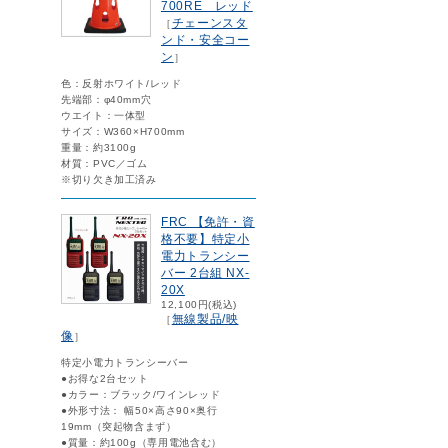
700RE レッド
チェーンスタ
［
ンド・安全コー
ン
］
色：反射ホワイト/レッド
先端部：φ40mm穴
ウエイト：一体型
サイズ：W360×H700mm
重量：約3100g
材質：PVC／ゴム
※切り欠き加工済み
FRC 【免許・資
格不要】特定小
電力トランシー
バー 2台組 NX-
20X
12,100円(税込)
無線製品/映
［
像
］
特定小電力トランシーバー
●お得な2台セット
●カラー：ブラック/ワインレッド
●外形寸法： 幅50×高さ90×奥行
19mm（突起物含まず）
●質量：約100g（専用電池含む）