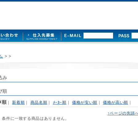
ム
>
>
込み
び順
ｽﾒ順
｜
新着順
｜
商品名順
｜
ﾒｰｶｰ順
｜
価格が安い順
｜
価格が高い順
｜
↑ページの先頭
 条件に一致する商品はありません。