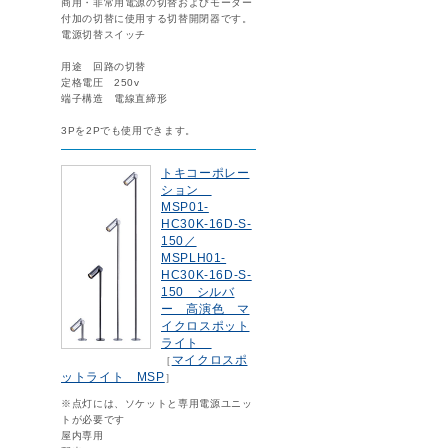
商用・非常用電源の切替およびモーター
付加の切替に使用する切替開閉器です。
電源切替スイッチ
用途 回路の切替
定格電圧 250v
端子構造 電線直締形
3Pを2Pでも使用できます。
トキコーポレー
ション
MSP01-
HC30K-16D-S-
150／
MSPLH01-
HC30K-16D-S-
150 シルバ
ー 高演色 マ
イクロスポット
ライト
マイクロスポ
［
ットライト MSP
］
※点灯には、ソケットと専用電源ユニッ
トが必要です
屋内専用