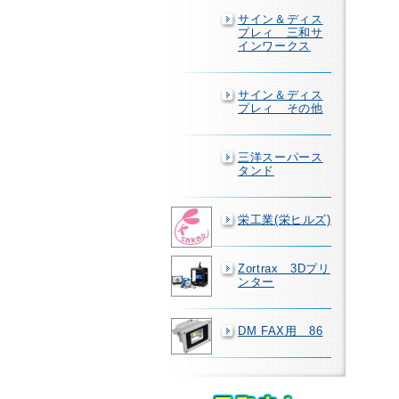
サイン＆ディス
プレィ 三和サ
インワークス
サイン＆ディス
プレィ その他
三洋スーパース
タンド
栄工業(栄ヒルズ)
Zortrax 3Dプリ
ンター
DM FAX用 86