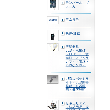
テンパール ブ
レーカ
三幸電子
映像/通信
照明器具
LED・水銀灯
（HID）・FL蛍
光灯 スリムラ
ンプ・（電球・
ハロゲン球）
LEDスポットラ
イト・LED間接
照明・什器照
明・棚下照明
セキュリティ
（防災用品・安