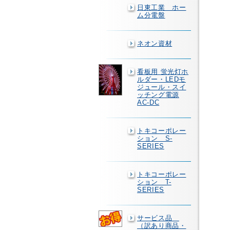
日東工業 ホー
ム分電盤
ネオン資材
看板用 蛍光灯ホ
ルダー・LEDモ
ジュール・スイ
ッチング電源
AC-DC
トキコーポレー
ション S-
SERIES
トキコーポレー
ション T-
SERIES
サービス品
（訳あり商品・