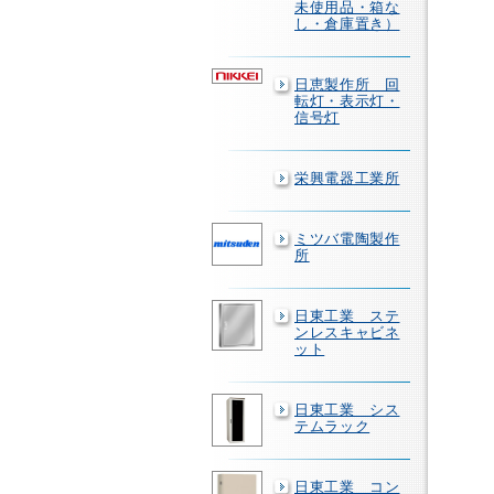
未使用品・箱な
し・倉庫置き）
日恵製作所 回
転灯・表示灯・
信号灯
栄興電器工業所
ミツバ電陶製作
所
日東工業 ステ
ンレスキャビネ
ット
日東工業 シス
テムラック
日東工業 コン