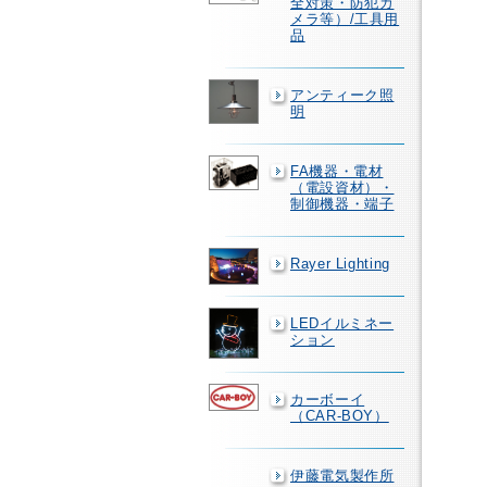
全対策・防犯カ
メラ等）/工具用
品
アンティーク照
明
FA機器・電材
（電設資材）・
制御機器・端子
Rayer Lighting
LEDイルミネー
ション
カーボーイ
（CAR-BOY）
伊藤電気製作所