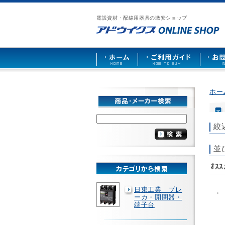
漏
ア
ご
お
仕
電
ド
利
問
入
ブ
電設資材・配線用器具の激安ショップ
ウ
用
い
先
レ
イ
ガ
合
募
ー
ク
イ
わ
集
カ
ス
ド
せ
ー
HOME
や
照
明
ソ
ホー
ケ
ッ
ト
な
絞
ど
を
激
並
安
で
ｵｽ
販
売
日東工業 ブレ
・
ーカ・開閉器・
端子台