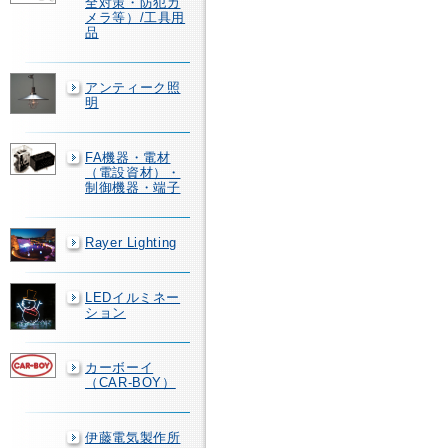
全対策・防犯カ
メラ等）/工具用
品
アンティーク照
明
FA機器・電材
（電設資材）・
制御機器・端子
Rayer Lighting
LEDイルミネー
ション
カーボーイ
（CAR-BOY）
伊藤電気製作所