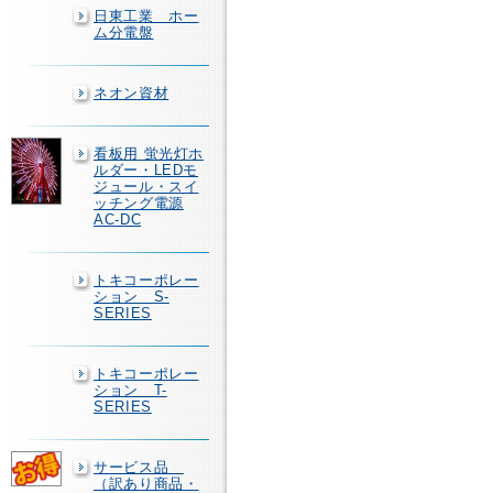
日東工業 ホー
ム分電盤
ネオン資材
看板用 蛍光灯ホ
ルダー・LEDモ
ジュール・スイ
ッチング電源
AC-DC
トキコーポレー
ション S-
SERIES
トキコーポレー
ション T-
SERIES
サービス品
（訳あり商品・