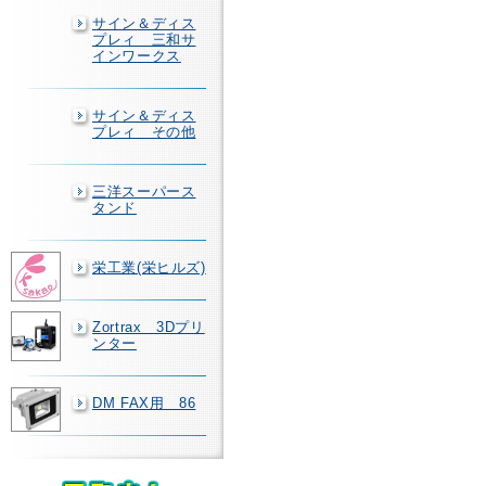
サイン＆ディス
プレィ 三和サ
インワークス
サイン＆ディス
プレィ その他
三洋スーパース
タンド
栄工業(栄ヒルズ)
Zortrax 3Dプリ
ンター
DM FAX用 86