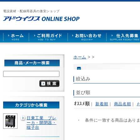
漏
ア
ご
お
仕
電
ド
利
問
入
ブ
電設資材・配線用器具の激安ショップ
ウ
用
い
先
レ
イ
ガ
合
募
ー
ク
イ
わ
集
カ
ス
ド
せ
ー
HOME
や
照
明
ソ
ホーム
>
>
ケ
ッ
ト
な
絞込み
ど
を
激
並び順
安
で
ｵｽｽﾒ順
｜
新着順
｜
商品名順
｜
ﾒ
販
売
日東工業 ブレ
・ 条件に一致する商品はあり
ーカ・開閉器・
端子台