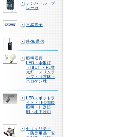
テンパール ブ
レーカ
三幸電子
映像/通信
照明器具
LED・水銀灯
（HID）・FL蛍
光灯 スリムラ
ンプ・（電球・
ハロゲン球）
LEDスポットラ
イト・LED間接
照明・什器照
明・棚下照明
セキュリティ
（防災用品・安