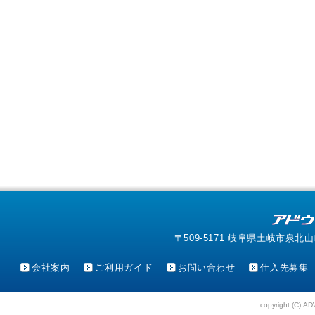
〒509-5171 岐阜県土岐市泉北山町4-1
会社案内
ご利用ガイド
お問い合わせ
仕入先募集
copyright (C) AD