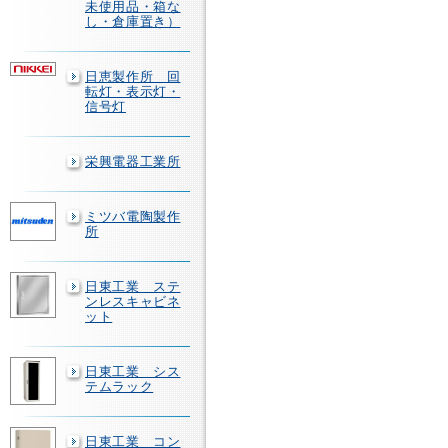
未使用品・箱な
し・倉庫置き）
日恵製作所 回
転灯・表示灯・
信号灯
栄興電器工業所
ミツバ電陶製作
所
日東工業 ステ
ンレスキャビネ
ット
日東工業 シス
テムラック
日東工業 コン