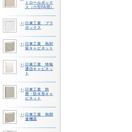
トロールボック
ス（小型FA用）
日東工業 プラ
ボックス
日東工業 熱対
策キャビネット
日東工業 情報
通信キャビネッ
ト
日東工業 防
塵・防水形キャ
ビネット
日東工業 熱関
連機器