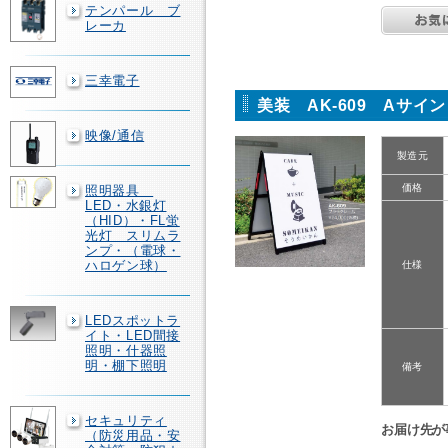
テンパール ブ
レーカ
三幸電子
美装 AK-609 Aサイ
映像/通信
製造元
価格
照明器具
LED・水銀灯
（HID）・FL蛍
光灯 スリムラ
ンプ・（電球・
ハロゲン球）
仕様
LEDスポットラ
イト・LED間接
照明・什器照
明・棚下照明
備考
セキュリティ
お届け先が
（防災用品・安