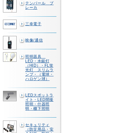
テンパール ブ
レーカ
三幸電子
映像/通信
照明器具
LED・水銀灯
（HID）・FL蛍
光灯 スリムラ
ンプ・（電球・
ハロゲン球）
LEDスポットラ
イト・LED間接
照明・什器照
明・棚下照明
セキュリティ
（防災用品・安