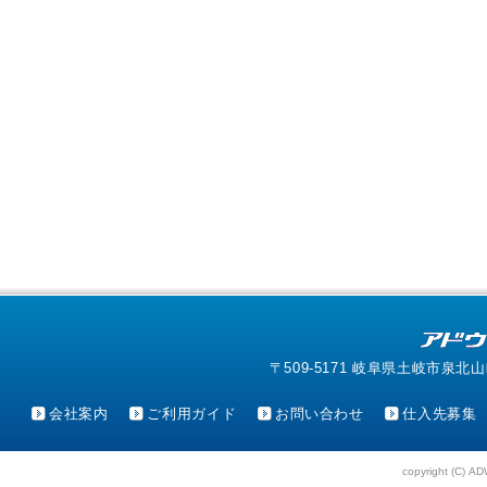
〒509-5171 岐阜県土岐市泉北山町4-1
会社案内
ご利用ガイド
お問い合わせ
仕入先募集
copyright (C) AD