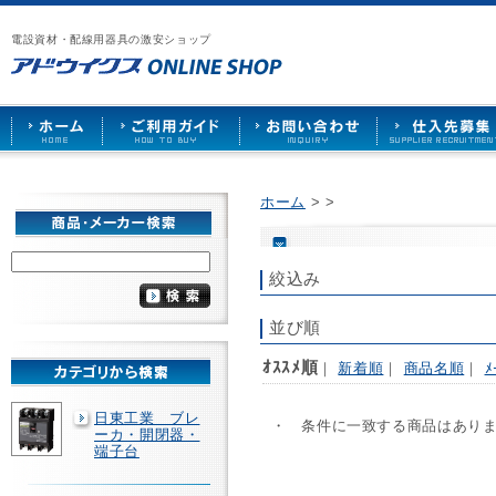
漏
ア
ご
お
仕
電
ド
利
問
入
ブ
電設資材・配線用器具の激安ショップ
ウ
用
い
先
レ
イ
ガ
合
募
ー
ク
イ
わ
集
カ
ス
ド
せ
ー
HOME
や
照
明
ソ
ホーム
>
>
ケ
ッ
ト
な
絞込み
ど
を
激
並び順
安
で
ｵｽｽﾒ順
｜
新着順
｜
商品名順
｜
ﾒ
販
売
日東工業 ブレ
・ 条件に一致する商品はあり
ーカ・開閉器・
端子台