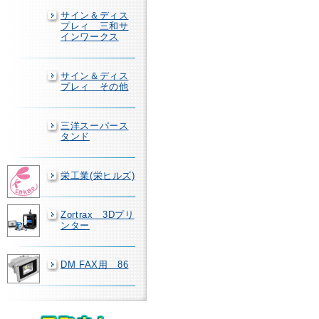
サイン＆ディス
プレィ 三和サ
インワークス
サイン＆ディス
プレィ その他
三洋スーパース
タンド
栄工業(栄ヒルズ)
Zortrax 3Dプリ
ンター
DM FAX用 86