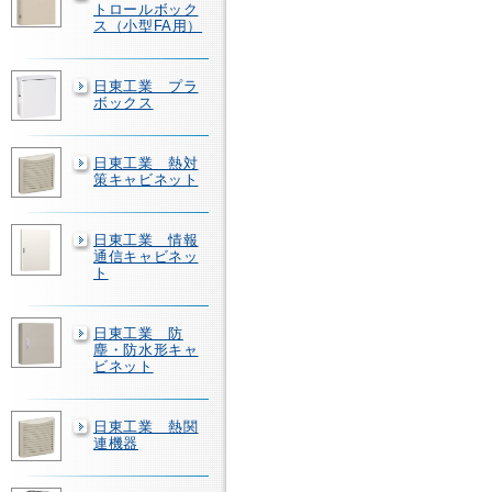
トロールボック
ス（小型FA用）
日東工業 プラ
ボックス
日東工業 熱対
策キャビネット
日東工業 情報
通信キャビネッ
ト
日東工業 防
塵・防水形キャ
ビネット
日東工業 熱関
連機器