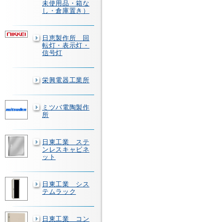
未使用品・箱な
し・倉庫置き）
日恵製作所 回
転灯・表示灯・
信号灯
栄興電器工業所
ミツバ電陶製作
所
日東工業 ステ
ンレスキャビネ
ット
日東工業 シス
テムラック
日東工業 コン