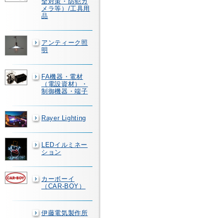
全対策・防犯カ
メラ等）/工具用
品
アンティーク照
明
FA機器・電材
（電設資材）・
制御機器・端子
Rayer Lighting
LEDイルミネー
ション
カーボーイ
（CAR-BOY）
伊藤電気製作所