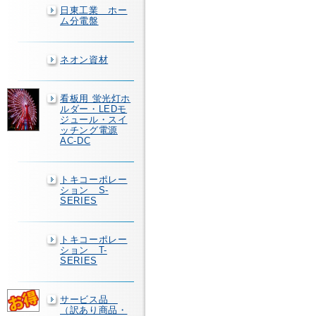
日東工業 ホー
ム分電盤
ネオン資材
看板用 蛍光灯ホ
ルダー・LEDモ
ジュール・スイ
ッチング電源
AC-DC
トキコーポレー
ション S-
SERIES
トキコーポレー
ション T-
SERIES
サービス品
（訳あり商品・